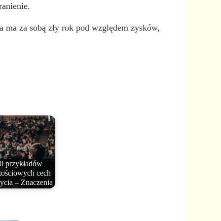
anienie.
tóra ma za sobą zły rok pod względem zysków,
0 przykładów
tościowych cech
życia – Znaczenia