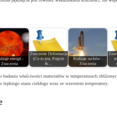
trzenia pęknięcia jest również wskaźnikiem kruchości. Im wię
e
o
Znaczenie Deformacja
Znac
dzaje energii -
(Co to jest, Pojęcie
Rodzaje ruchów -
to
Znaczenia
&…
Znaczenia
 badania właściwości materiałów w temperaturach zbliżonych 
o lepkiego stanu ciekłego wraz ze wzrostem temperatury.
e