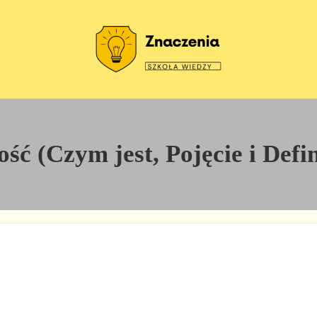
Szkoła wiedzy
Znaczenia
ć (Czym jest, Pojęcie i Defi