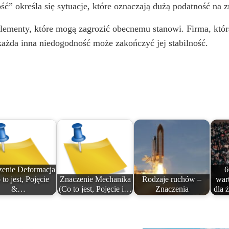
 określa się sytuacje, które oznaczają dużą podatność na zr
ją elementy, które mogą zagrozić obecnemu stanowi. Firma, k
 każda inna niedogodność może zakończyć jej stabilność.
zenie Deformacja
6
 to jest, Pojęcie
Znaczenie Mechanika
Rodzaje ruchów –
war
&…
(Co to jest, Pojęcie i…
Znaczenia
dla 