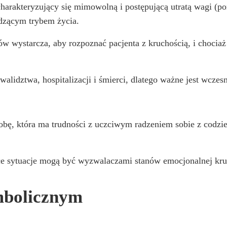
charakteryzujący się mimowolną i postępującą utratą wagi (p
dzącym trybem życia.
 wystarcza, aby rozpoznać pacjenta z kruchością, i chociaż 
walidztwa, hospitalizacji i śmierci, dlatego ważne jest wcze
obę, która ma trudności z uczciwym radzeniem sobie z codzi
ące sytuacje mogą być wyzwalaczami stanów emocjonalnej kru
mbolicznym