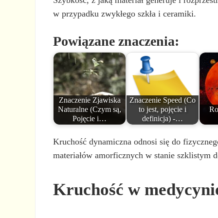
Szybkość, z jaką materiał generuje i rozprzes
w przypadku zwykłego szkła i ceramiki.
Powiązane znaczenia:
Znaczenie Zjawiska
Znaczenie Speed (Co
Naturalne (Czym są,
to jest, pojęcie i
Ro
Pojęcie i…
definicja) -…
Kruchość dynamiczna odnosi się do fizycznego
materiałów amorficznych w stanie szklistym d
Kruchość w medycyni