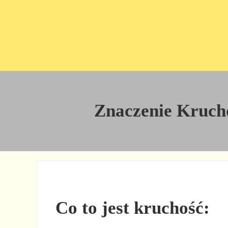
Przejdź do treści
Skip to site footer
Znaczenie Kruchoś
Co to jest kruchość: