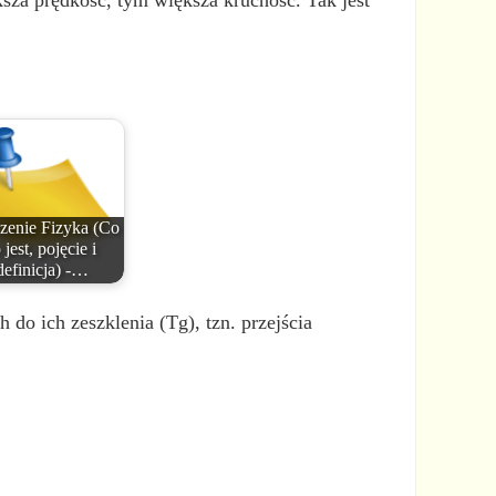
ksza prędkość, tym większa kruchość. Tak jest
zenie Fizyka (Co
 jest, pojęcie i
definicja) -…
do ich zeszklenia (Tg), tzn. przejścia