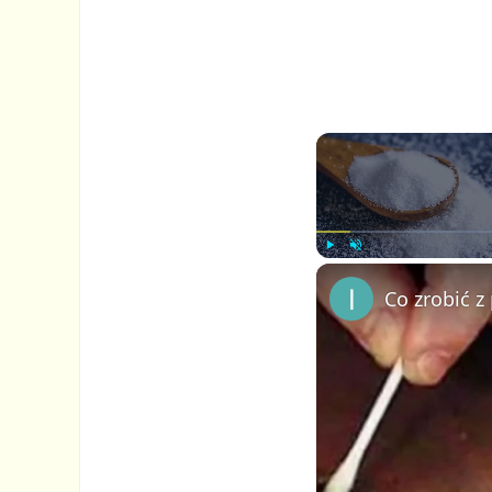
P
U
l
n
a
m
y
u
t
e