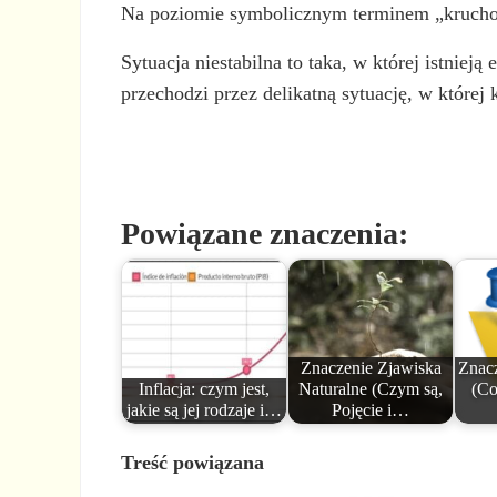
Na poziomie symbolicznym terminem „kruchość”
Sytuacja niestabilna to taka, w której istnie
przechodzi przez delikatną sytuację, w której
Powiązane znaczenia:
Znaczenie Zjawiska
Znac
Inflacja: czym jest,
Naturalne (Czym są,
(Co
jakie są jej rodzaje i…
Pojęcie i…
Treść powiązana