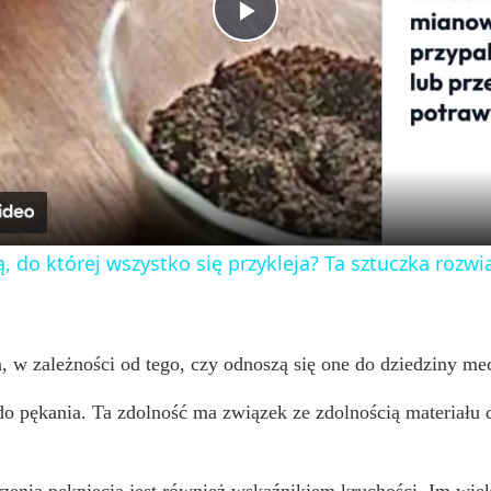
n
P
l
a
y
ią, do której wszystko się przykleja? Ta sztuczka rozw
V
i
, w zależności od tego, czy odnoszą się one do dziedziny me
o pękania. Ta zdolność ma związek ze zdolnością materiału d
d