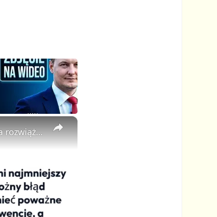
×
Co zrobić z patelnią, do której wszystko się przykleja? Ta sztuczka rozwiąże problem na zawsze