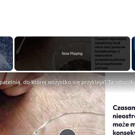
×
Now Playing
F
u
l
l
s
c
r
e
e