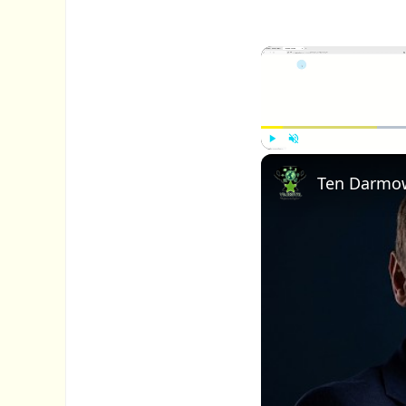
P
U
l
n
a
m
y
u
t
e