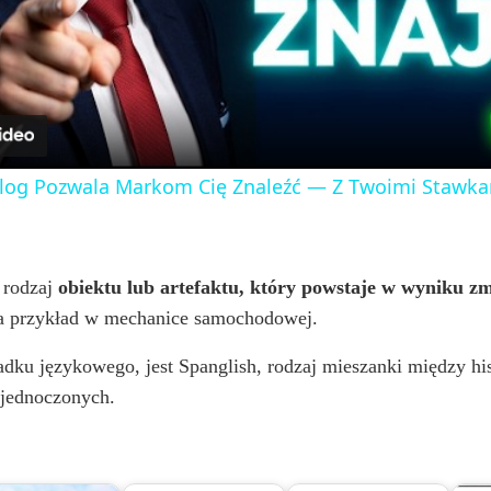
l
a
y
og Pozwala Markom Cię Znaleźć — Z Twoimi Stawka
V
i
 rodzaj
obiektu lub artefaktu, który powstaje w wyniku zmi
 przykład w mechanice samochodowej.
d
u językowego, jest Spanglish, rodzaj mieszanki między hisz
Zjednoczonych.
e
o