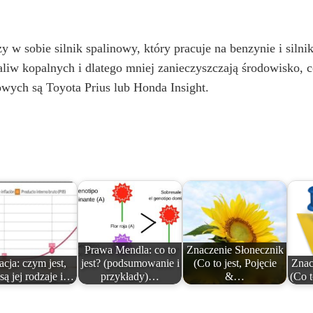
 sobie silnik spalinowy, który pracuje na benzynie i silnik, 
iw kopalnych i dlatego mniej zanieczyszczają środowisko, c
wych są Toyota Prius lub Honda Insight.
Prawa Mendla: co to
Znaczenie Słonecznik
lacja: czym jest,
jest? (podsumowanie i
(Co to jest, Pojęcie
Znac
 są jej rodzaje i…
przykłady)…
&…
(Co t