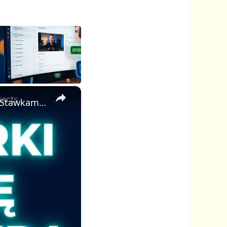
×
Ten Darmowy Katalog Pozwala Markom Cię Znaleźć — Z Twoimi Stawkami Już Wyświetlonymi