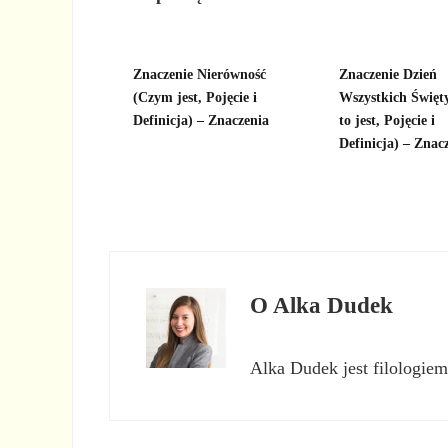
Znaczenie Nierówność
Znaczenie Dzień
(Czym jest, Pojęcie i
Wszystkich Święt
Definicja) – Znaczenia
to jest, Pojęcie i
Definicja) – Znac
O
Alka Dudek
Alka Dudek jest filologiem