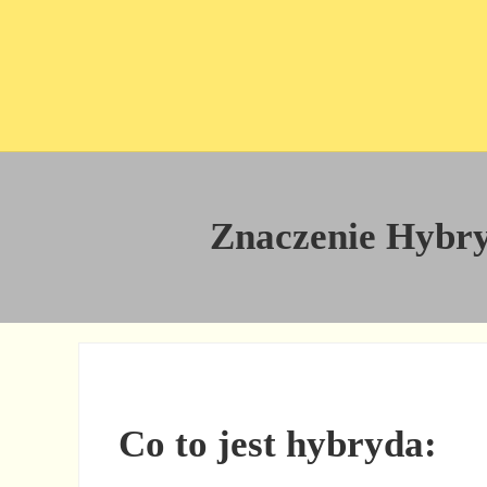
Przejdź do treści
Skip to site footer
Znaczenie Hybryd
Co to jest hybryda: