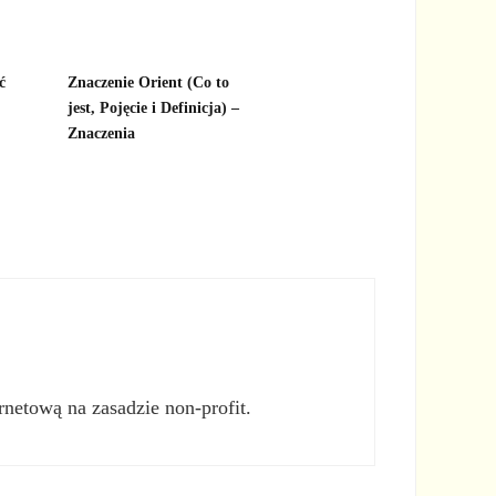
ć
Znaczenie Orient (Co to
jest, Pojęcie i Definicja) –
Znaczenia
rnetową na zasadzie non-profit.