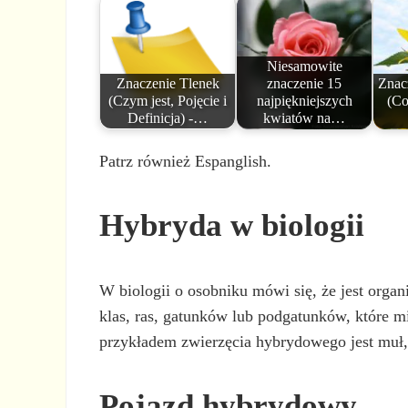
Niesamowite
Znaczenie Tlenek
znaczenie 15
Znac
(Czym jest, Pojęcie i
najpiękniejszych
(Co
Definicja) -…
kwiatów na…
Patrz również Espanglish.
Hybryda w biologii
W biologii o osobniku mówi się, że jest or
klas, ras, gatunków lub podgatunków, które
przykładem zwierzęcia hybrydowego jest muł, 
Pojazd hybrydowy