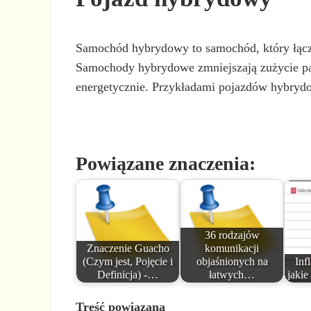
Samochód hybrydowy to samochód, który łączy w
Samochody hybrydowe zmniejszają zużycie pal
energetycznie. Przykładami pojazdów hybrydo
Powiązane znaczenia:
36 rodzajów
Znaczenie Guacho
komunikacji
(Czym jest, Pojęcie i
objaśnionych na
Inf
Definicja) -…
łatwych…
jakie
Treść powiązana