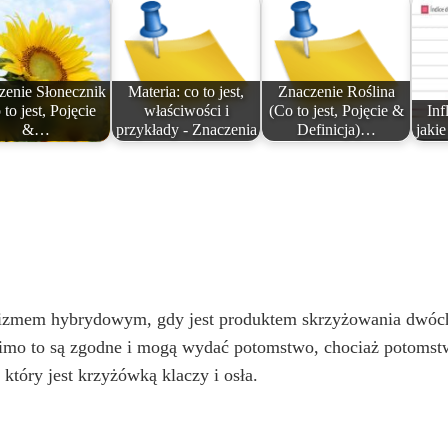
zenie Słonecznik
Materia: co to jest,
Znaczenie Roślina
 to jest, Pojęcie
właściwości i
(Co to jest, Pojęcie &
Inf
&…
przykłady - Znaczenia
Definicja)…
jakie
ganizmem hybrydowym, gdy jest produktem skrzyżowania dwó
 mimo to są zgodne i mogą wydać potomstwo, chociaż potoms
który jest krzyżówką klaczy i osła.