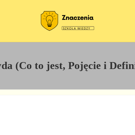
Szkoła wiedzy
Znaczenia
a (Co to jest, Pojęcie i Defin