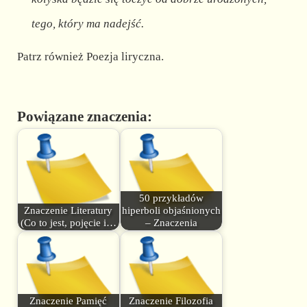
tego, który ma nadejść.
Patrz również Poezja liryczna.
Powiązane znaczenia:
50 przykładów
Znaczenie Literatury
hiperboli objaśnionych
(Co to jest, pojęcie i…
– Znaczenia
Znaczenie Pamięć
Znaczenie Filozofia