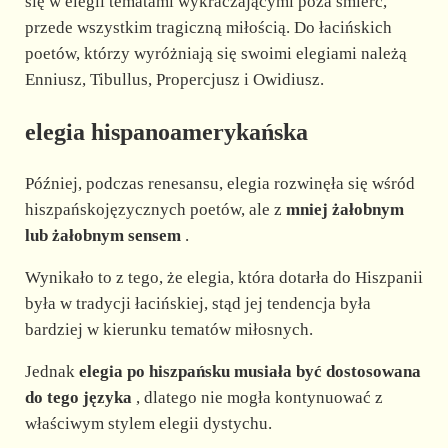
się w elegii tematami wykraczającymi poza śmierć,
przede wszystkim tragiczną miłością. Do łacińskich
poetów, którzy wyróżniają się swoimi elegiami należą
Enniusz, Tibullus, Propercjusz i Owidiusz.
elegia hispanoamerykańska
Później, podczas renesansu, elegia rozwinęła się wśród
hiszpańskojęzycznych poetów, ale z
mniej żałobnym
lub żałobnym sensem
.
Wynikało to z tego, że elegia, która dotarła do Hiszpanii
była w tradycji łacińskiej, stąd jej tendencja była
bardziej w kierunku tematów miłosnych.
Jednak
elegia po hiszpańsku musiała być dostosowana
do tego języka
, dlatego nie mogła kontynuować z
właściwym stylem elegii dystychu.