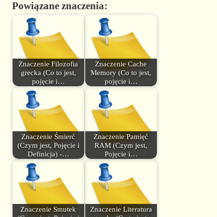
Powiązane znaczenia:
Znaczenie Filozofia
Znaczenie Cache
grecka (Co to jest,
Memory (Co to jest,
pojęcie i…
pojęcie i…
Znaczenie Śmierć
Znaczenie Pamięć
(Czym jest, Pojęcie i
RAM (Czym jest,
Definicja) -…
Pojęcie i…
Znaczenie Smutek
Znaczenie Literatura