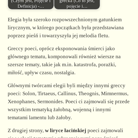
(Czym jest, Pojęcie i
grecka (Co to jest,
Definicja) -…
pojęcie i…
Elegia była szeroko rozpowszechnionym gatunkiem
lirycznym, w którego początkach była przedstawiana
poprzez pieśń i towarzyszyła jej melodia fletu.
Greccy poeci, oprócz eksponowania śmierci jako
głównego tematu, komponowali również wiersze na
szersze tematy, takie jak m.in. katastrofa, porażki,
miłość, upływ czasu, nostalgia.
Głównymi twórcami elegii byli między innymi greccy
poeci: Solon, Tirtaeus, Callinus, Theognis, Mimnermus,
Xenophanes, Sermonides. Poeci ci zajmowali się przede
wszystkim tematyką żałobną, wojenną i innymi
tematami lamentu lub żałoby.
Z drugiej strony,
w liryce łacińskiej
poeci zajmowali