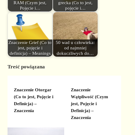
RAM (Czym jest,
grecka (Co to jest,
Pojęcie i…
pojęcie i…
Znaczenie Grief (Co to
50 wad u człowieka:
jest, pojęcie i
od najmniej
definicja) – Meanings
dokuczliwych do…
Treść powiązana
Znaczenie Otorgar
Znaczenie
(Co to jest, Pojęcie i
Wątpliwość (Czym
Definicja) –
jest, Pojęcie i
Znaczenia
Definicja) –
Znaczenia