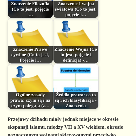
Znaczenie Filozofia
Znaczenie I wojna
(Co to jest, pojęcie
światowa (Co to jest,
i…
pojęcie i…
Znaczenie Prawo
Znaczenie Wojna (Co
cywilne (Co to jest,
to jest, pojęcie i
Pojęcie i…
definicja) -…
Ogólne zasady
Źródła prawa: co to
prawa: czym są i na
są i ich klasyfikacja -
czym polegają (z…
Znaczenia
Przejawy dżihadu miały jednak miejsce w okresie
ekspansji islamu, między VII a XV wiekiem, okresie
naznaczonym wojnami skierowanymi przeciwko