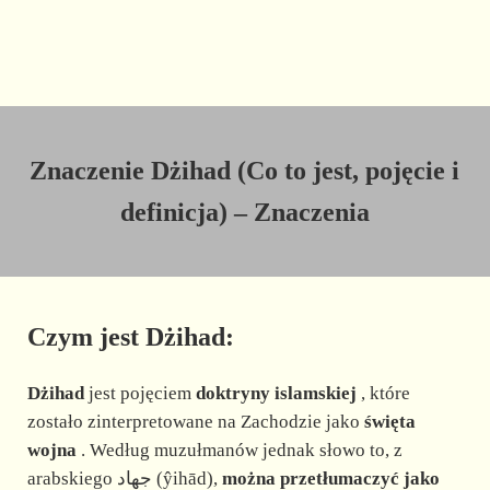
Znaczenie Dżihad (Co to jest, pojęcie i
definicja) – Znaczenia
Czym jest Dżihad:
Dżihad
jest pojęciem
doktryny islamskiej
, które
zostało zinterpretowane na Zachodzie jako
święta
wojna
. Według muzułmanów jednak słowo to, z
arabskiego ﺟﻬﺎﺩ (ŷihād),
można przetłumaczyć jako