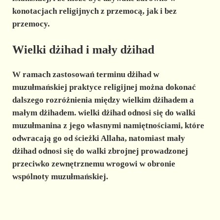
konotacjach religijnych z przemocą, jak i bez
przemocy.
Wielki dżihad i mały dżihad
W ramach zastosowań terminu dżihad w
muzułmańskiej praktyce religijnej można dokonać
dalszego rozróżnienia między wielkim dżihadem a
małym dżihadem.
wielki dżihad
odnosi się do walki
muzułmanina z jego własnymi namiętnościami, które
odwracają go od ścieżki Allaha, natomiast
mały
dżihad
odnosi się do walki zbrojnej prowadzonej
przeciwko zewnętrznemu wrogowi w obronie
wspólnoty muzułmańskiej.