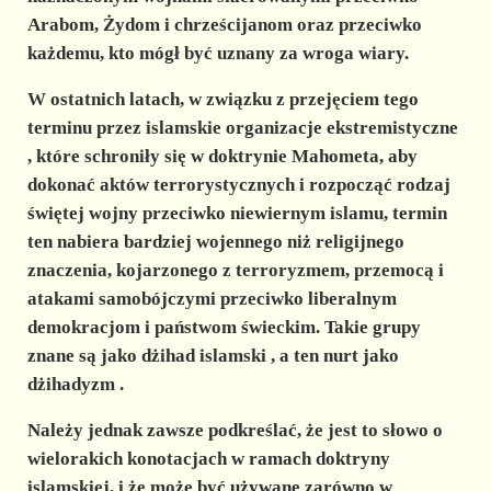
Arabom, Żydom i chrześcijanom oraz przeciwko
każdemu, kto mógł być uznany za wroga wiary.
W ostatnich latach, w związku z przejęciem tego
terminu przez
islamskie organizacje ekstremistyczne
, które schroniły się w doktrynie Mahometa, aby
dokonać aktów terrorystycznych i rozpocząć rodzaj
świętej wojny przeciwko niewiernym islamu, termin
ten nabiera bardziej wojennego niż religijnego
znaczenia, kojarzonego z
terroryzmem, przemocą i
atakami samobójczymi
przeciwko liberalnym
demokracjom i państwom świeckim. Takie grupy
znane są jako
dżihad islamski
, a ten nurt jako
dżihadyzm
.
Należy jednak zawsze podkreślać, że jest to słowo o
wielorakich konotacjach w ramach doktryny
islamskiej, i że może być używane zarówno w