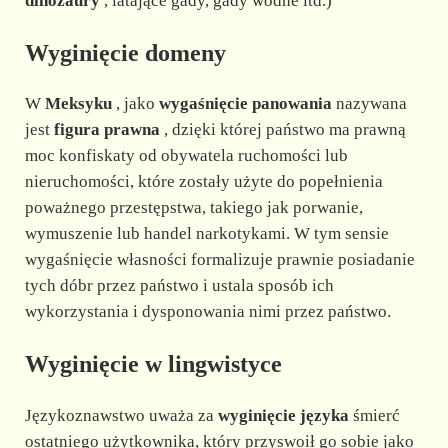
dinozaury
, latające gady, gady wodne itd.)
Wyginięcie domeny
W
Meksyku
, jako
wygaśnięcie panowania
nazywana
jest
figura prawna
, dzięki której państwo ma prawną
moc konfiskaty od obywatela ruchomości lub
nieruchomości, które zostały użyte do popełnienia
poważnego przestępstwa, takiego jak porwanie,
wymuszenie lub handel narkotykami. W tym sensie
wygaśnięcie własności formalizuje prawnie posiadanie
tych dóbr przez państwo i ustala sposób ich
wykorzystania i dysponowania nimi przez państwo.
Wyginięcie w lingwistyce
Językoznawstwo uważa za
wyginięcie języka
śmierć
ostatniego użytkownika, który przyswoił go sobie jako