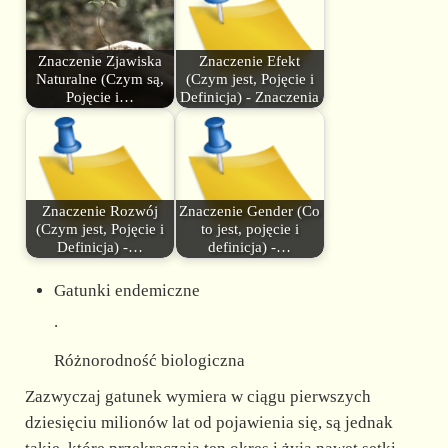
Znaczenie Zjawiska
Znaczenie Efekt
Naturalne (Czym są,
(Czym jest, Pojęcie i
Pojęcie i…
Definicja) - Znaczenia
Znaczenie Rozwój
Znaczenie Gender (Co
(Czym jest, Pojęcie i
to jest, pojęcie i
Definicja) -…
definicja) -…
Gatunki endemiczne
.
Różnorodność biologiczna
Zazwyczaj gatunek wymiera w ciągu pierwszych
dziesięciu milionów lat od pojawienia się, są jednak