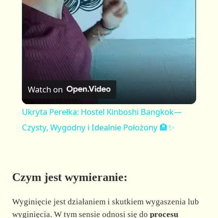
a
y
V
Watch on
i
Ukryta Perełka: Hostel Kinboshi Bangkok—
Czysty, Wygodny i Idealnie Położony 🏨✨
d
e
Czym jest wymieranie:
o
Wyginięcie jest działaniem i skutkiem wygaszenia lub
wyginięcia. W tym sensie odnosi się do
procesu