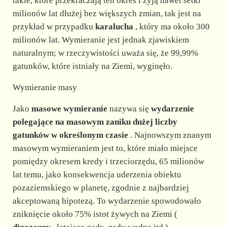
takie, które przekraczają ten okres i żyją nawet setki
milionów lat dłużej bez większych zmian, tak jest na
przykład w przypadku
karalucha
, który ma około 300
milionów lat. Wymieranie jest jednak zjawiskiem
naturalnym; w rzeczywistości uważa się, że 99,99%
gatunków, które istniały na Ziemi, wyginęło.
Wymieranie masy
Jako
masowe wymieranie
nazywa się
wydarzenie
polegające na masowym zaniku dużej liczby
gatunków w określonym czasie
. Najnowszym znanym
masowym wymieraniem jest to, które miało miejsce
pomiędzy okresem kredy i trzeciorzędu, 65 milionów
lat temu, jako konsekwencja uderzenia obiektu
pozaziemskiego w planetę, zgodnie z najbardziej
akceptowaną hipotezą. To wydarzenie spowodowało
zniknięcie około 75% istot żywych na Ziemi (