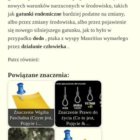
nowych warunków narzuconych w środowisku, takich
jak
gatunki endemiczne
bardziej podatne na zmiany,
albo przez zmiany środowiska, albo przez pojawienie
się nowego silniejszego gatunku, jak to było w
przypadku
dodo
, ptaka z wyspy Mauritius wymarłego
przez
działanie człowieka
.
Patrz również:
Powiązane znaczenia:
Znaczenie Wigilia
Znaczenie Prawo do
Paschalna (Czym jest,
życia (Co to jest,
Pojęcie i…
Pojęcie &…