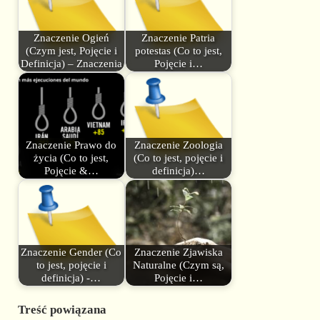
Znaczenie Ogień
Znaczenie Patria
(Czym jest, Pojęcie i
potestas (Co to jest,
Definicja) – Znaczenia
Pojęcie i…
Znaczenie Prawo do
Znaczenie Zoologia
życia (Co to jest,
(Co to jest, pojęcie i
Pojęcie &…
definicja)…
Znaczenie Gender (Co
Znaczenie Zjawiska
to jest, pojęcie i
Naturalne (Czym są,
definicja) -…
Pojęcie i…
Treść powiązana