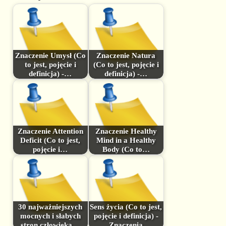
Znaczenie Umysł (Co
Znaczenie Natura
to jest, pojęcie i
(Co to jest, pojęcie i
definicja) -…
definicja) -…
Znaczenie Attention
Znaczenie Healthy
Deficit (Co to jest,
Mind in a Healthy
pojęcie i…
Body (Co to…
30 najważniejszych
Sens życia (Co to jest,
mocnych i słabych
pojęcie i definicja) -
stron człowieka…
Znaczenia