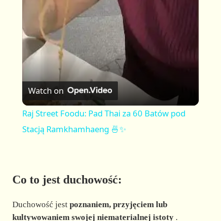
a
y
V
Watch on
i
Raj Street Foodu: Pad Thai za 60 Batów pod
Stacją Ramkhamhaeng 🍜✨
d
e
Co to jest duchowość:
o
Duchowość jest
poznaniem, przyjęciem lub
kultywowaniem swojej niematerialnej istoty
.