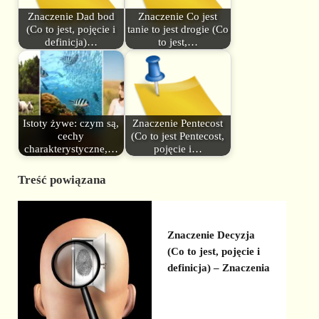
Znaczenie Dad bod
Znaczenie Co jest
(Co to jest, pojęcie i
tanie to jest drogie (Co
definicja)…
to jest,…
Istoty żywe: czym są,
Znaczenie Pentecost
cechy
(Co to jest Pentecost,
charakterystyczne,…
pojęcie i…
Treść powiązana
Znaczenie Decyzja
(Co to jest, pojęcie i
definicja) – Znaczenia