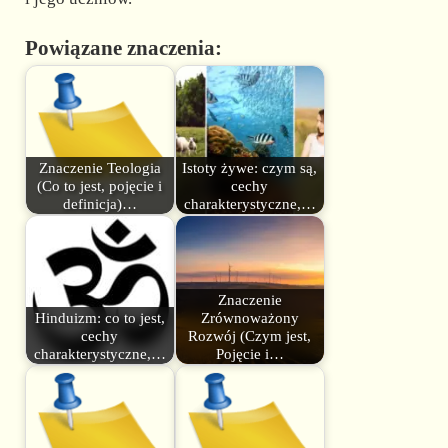
Powiązane znaczenia:
Znaczenie Teologia
Istoty żywe: czym są,
(Co to jest, pojęcie i
cechy
definicja)…
charakterystyczne,…
Znaczenie
Hinduizm: co to jest,
Zrównoważony
cechy
Rozwój (Czym jest,
charakterystyczne,…
Pojęcie i…