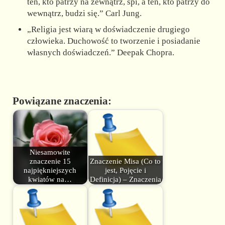
ten, kto patrzy na zewnątrz, śpi, a ten, kto patrzy do
wewnątrz, budzi się.” Carl Jung.
„Religia jest wiarą w doświadczenie drugiego
człowieka. Duchowość to tworzenie i posiadanie
własnych doświadczeń.” Deepak Chopra.
Powiązane znaczenia:
Niesamowite
znaczenie 15
Znaczenie Misa (Co to
najpiękniejszych
jest, Pojęcie i
kwiatów na…
Definicja) – Znaczenia