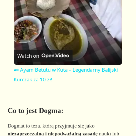
a
y
V
Watch on
i
🍛 Ayam Betutu w Kuta – Legendarny Balijski
Kurczak za 10 zł!
d
e
Co to jest Dogma:
o
Dogmat to teza, którą przyjmuje się jako
niezaprzeczalną i niepodważalną zasadę
nauki lub