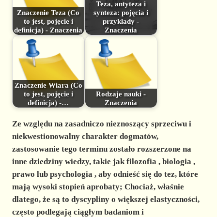
Teza, antyteza i
Znaczenie Teza (Co
synteza: pojęcia i
to jest, pojęcie i
przykłady -
definicja) - Znaczenia
Znaczenia
Znaczenie Wiara (Co
to jest, pojęcie i
Rodzaje nauki -
definicja) -…
Znaczenia
Ze względu na zasadniczo nieznoszący sprzeciwu i
niekwestionowalny charakter dogmatów,
zastosowanie tego terminu zostało rozszerzone na
inne dziedziny wiedzy, takie jak
filozofia
,
biologia
,
prawo
lub
psychologia
, aby odnieść się do tez, które
mają wysoki stopień aprobaty; Chociaż, właśnie
dlatego, że są to dyscypliny o większej elastyczności,
często podlegają ciągłym badaniom i