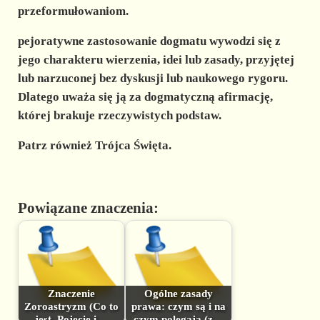
przeformułowaniom.
pejoratywne zastosowanie dogmatu
wywodzi się z
jego charakteru wierzenia, idei lub zasady, przyjętej
lub narzuconej bez dyskusji lub naukowego rygoru.
Dlatego uważa się ją za
dogmatyczną
afirmację,
której brakuje rzeczywistych podstaw.
Patrz również Trójca Święta.
Powiązane znaczenia:
Znaczenie
Ogólne zasady
Zoroastryzm (Co to
prawa: czym są i na
jest, Pojęcie i…
czym polegają (z…