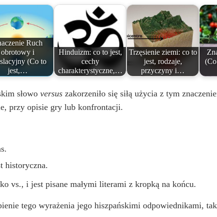
aczenie Ruch
obrotowy i
Hinduizm: co to jest,
Trzęsienie ziemi: co to
Zna
nslacyjny (Co to
cechy
jest, rodzaje,
(Co 
jest,…
charakterystyczne,…
przyczyny i…
ńskim słowo
versus
zakorzeniło się siłą użycia z tym znaczenie
, przy opisie gry lub konfrontacji.
s.
t historyczna.
o vs., i jest pisane małymi literami z kropką na końcu.
ienie tego wyrażenia jego hiszpańskimi odpowiednikami, takim