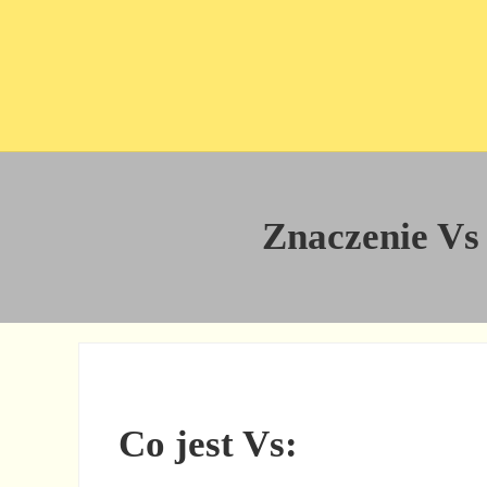
Przejdź do treści
Skip to site footer
Znaczenie Vs 
Co jest Vs: