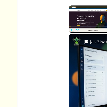
P
U
l
n
a
m
y
u
t
e