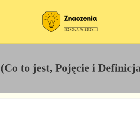
Szkoła wiedzy
Znaczenia
(Co to jest, Pojęcie i Definicj