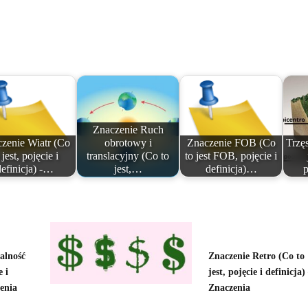
Znaczenie Ruch
zenie Wiatr (Co
obrotowy i
Znaczenie FOB (Co
Trzęs
 jest, pojęcie i
translacyjny (Co to
to jest FOB, pojęcie i
definicja) -…
jest,…
definicja)…
alność
Znaczenie Retro (Co to
e i
jest, pojęcie i definicja)
zenia
Znaczenia