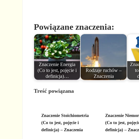
Powiązane znaczenia:
Znaczenie Energia
Znac
(Co to jest, pojęcie i
Rodzaje ruchów –
to
definicja)…
Znaczenia
Treść powiązana
Znaczenie Stoichiometria
Znaczenie Niemor
(Co to jest, pojęcie i
(Co to jest, pojęci
definicja) – Znaczenia
definicja) – Znac