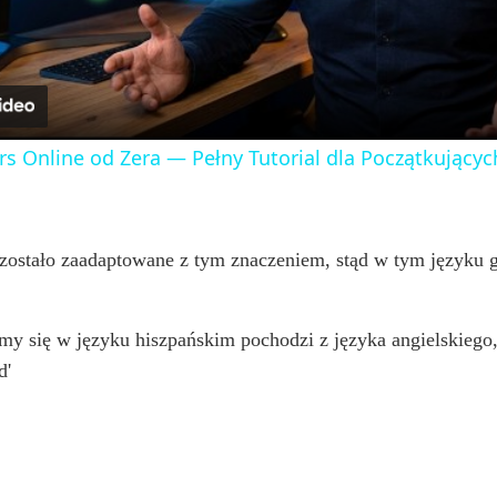
a
y
rs Online od Zera — Pełny Tutorial dla Początkujących
V
i
zostało zaadaptowane z tym znaczeniem, stąd w tym języku 
d
emy się w języku hiszpańskim pochodzi z języka angielskieg
d'
e
o