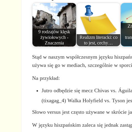
Zn
9 rodzajów klęsk
żywiołowych -
Realizm literacki: co
tra
Znaczenia
to jest, cechy…
Stąd w naszym współczesnym języku hiszpa
używa się go w mediach, szczególnie w sporcie
Na przykład:
Jutro odbędzie się mecz Chivas vs. Águila
(tixagag_4) Walka Holyfield vs. Tyson jes
Słowo versus jest często używane w skrócie jak
W języku hiszpańskim zaleca się jednak zastąp