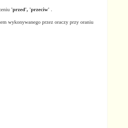
zeniu
'przed', 'przeciw'
.
otem wykonywanego przez oraczy przy oraniu