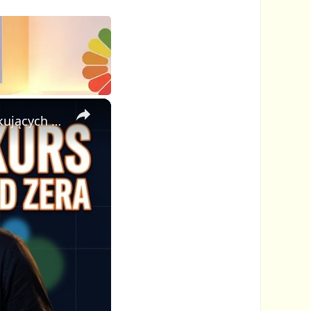
×
🎓 Jak Stworzyć Kurs Online od Zera — Pełny Tutorial dla Początkujących (Rejestracji do Publikacji)