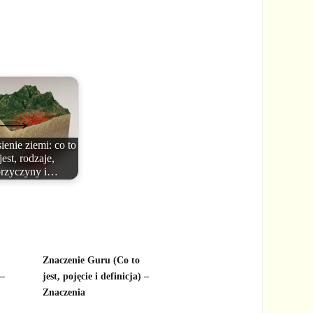
ienie ziemi: co to
jest, rodzaje,
przyczyny i…
Znaczenie Guru (Co to
 –
jest, pojęcie i definicja) –
Znaczenia