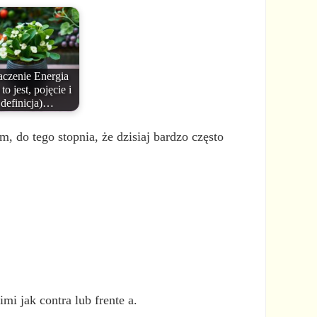
czenie Energia
to jest, pojęcie i
definicja)…
m, do tego stopnia, że dzisiaj bardzo często
i jak contra lub frente a.