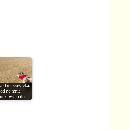
wad u człowieka:
od najmniej
uczliwych do…