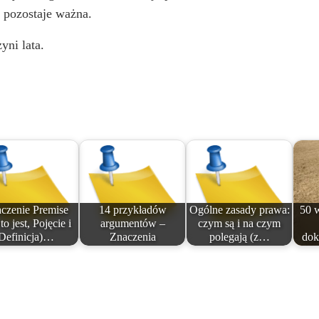
a pozostaje ważna.
yni lata.
czenie Premise
14 przykładów
Ogólne zasady prawa:
50 
to jest, Pojęcie i
argumentów –
czym są i na czym
Definicja)…
Znaczenia
polegają (z…
dok