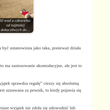
50 wad u człowieka:
od najmniej
dokuczliwych do…
a być ustanowiona jako taka, ponieważ działa
to ma zastosowanie akomodacyjne, ale jest to
ątek sprawdza regułę” cieszy się absolutną
est uznawana za pewnik, to kiedy pojawia się
omiast wyjątek nie zdoła się udowodnić lub