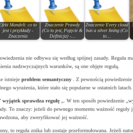
o
Efekt Mandeli: co to
Znaczenie Prawdy
Znaczenie Every cloud
jest i przykłady -
(Co to jest, Pojęcie &
has a silver lining (Co
Znaczenia
Definicja) -…
to…
powiedzenia nie odbywa się według spójnej zasady. Reguła m
nienia nadzwyczajnych warunków, są one objęte regułą.
e istnieje
problem semantyczny
. Z pewnością powiedzenie 
o wyrażenia, które stało się popularne w ostatnich latach.
 ”
wyjątek sprawdza regułę
„. W ten sposób powiedzenie „wyj
sady. To znaczy: jeżeli do pewnego momentu ważność reguły j
rawdzona, aby zweryfikować jej ważność.
ony, to reguła znika lub zostaje przeformułowana. Jeżeli nat