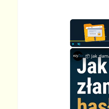
P
U
l
n
a
m
y
u
t
e