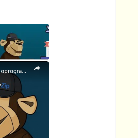
×
📦 Jak złamać hasło do pliku ZIP online za darmo | Bez instalacji oprogramowania