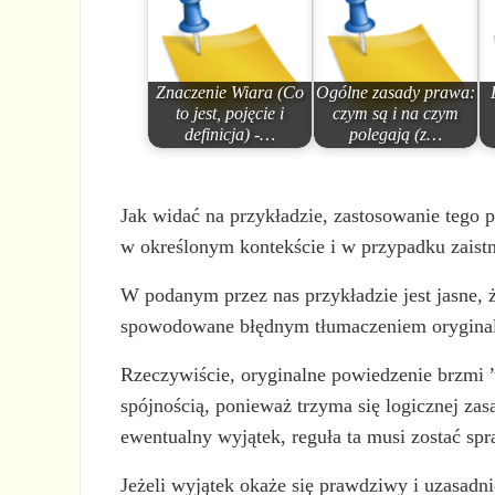
Znaczenie Wiara (Co
Ogólne zasady prawa:
to jest, pojęcie i
czym są i na czym
definicja) -…
polegają (z…
Jak widać na przykładzie, zastosowanie tego 
w określonym kontekście i w przypadku zaist
W podanym przez nas przykładzie jest jasne, ż
spowodowane błędnym tłumaczeniem oryginalneg
Rzeczywiście, oryginalne powiedzenie brzmi
spójnością, ponieważ trzyma się logicznej za
ewentualny wyjątek, reguła ta musi zostać sp
Jeżeli wyjątek okaże się prawdziwy i uzasadni