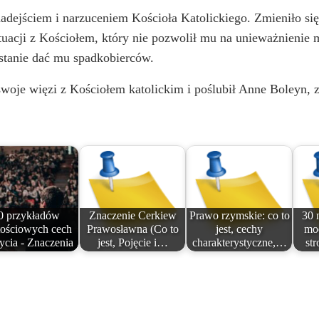
dejściem i narzuceniem Kościoła Katolickiego. Zmieniło się 
tuacji z Kościołem, który nie pozwolił mu na unieważnienie
w stanie dać mu spadkobierców.
swoje więzi z Kościołem katolickim i poślubił Anne Boleyn,
0 przykładów
Znaczenie Cerkiew
Prawo rzymskie: co to
30 
tościowych cech
Prawosławna (Co to
jest, cechy
moc
życia - Znaczenia
jest, Pojęcie i…
charakterystyczne,…
st