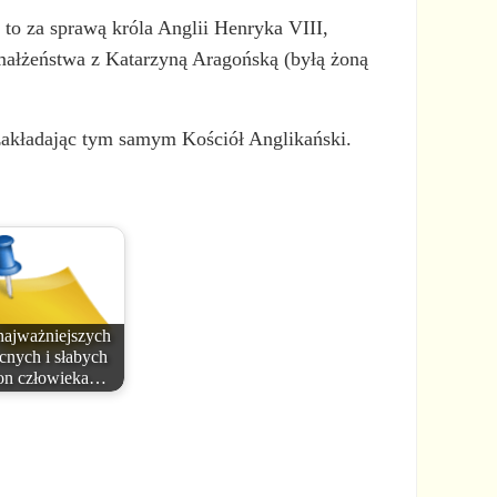
to za sprawą króla Anglii Henryka VIII,
 małżeństwa z Katarzyną Aragońską (byłą żoną
 zakładając tym samym Kościół Anglikański.
najważniejszych
nych i słabych
ron człowieka…