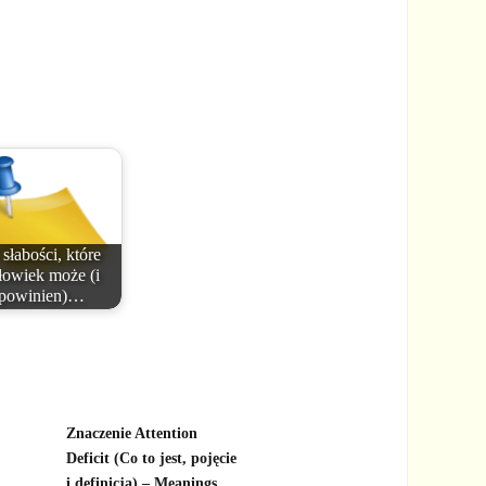
 słabości, które
łowiek może (i
powinien)…
Znaczenie Attention
Deficit (Co to jest, pojęcie
i definicja) – Meanings