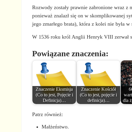
Rozwody zostały prawnie zabronione wraz z na
ponieważ znalazł się on w skomplikowanej sy
jego zmarłego brata), która z kolei nie była 
W 1536 roku król Anglii Henryk VIII zerwał 
Powiązane znaczenia:
Znaczenie Eksmisja
Znaczenie Kościół
6
(Co to jest, Pojęcie i
(Co to jest, pojęcie i
war
Definicja)…
definicja)…
dla 
Patrz również:
Małżeństwo.