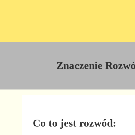
Przejdź do treści
Skip to site footer
Znaczenie Rozwód
Co to jest rozwód: