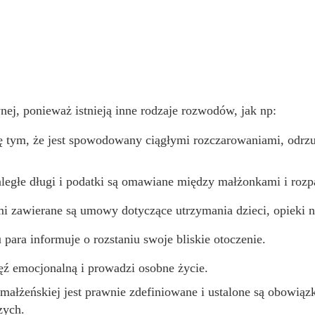
nej, ponieważ istnieją inne rodzaje rozwodów, jak np:
ię tym, że jest spowodowany ciągłymi rozczarowaniami, odrzu
aległe długi i podatki są omawiane między małżonkami i roz
i zawierane są umowy dotyczące utrzymania dzieci, opieki n
para informuje o rozstaniu swoje bliskie otoczenie.
ęź emocjonalną i prowadzi osobne życie.
łżeńskiej jest prawnie zdefiniowane i ustalone są obowiązk
zych.