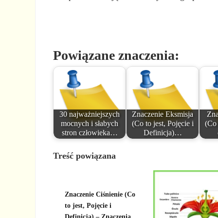
Powiązane znaczenia:
30 najważniejszych
Znaczenie Eksmisja
Zna
mocnych i słabych
(Co to jest, Pojęcie i
(Co 
stron człowieka…
Definicja)…
Treść powiązana
Znaczenie Ciśnienie (Co
to jest, Pojęcie i
Definicja) – Znaczenia