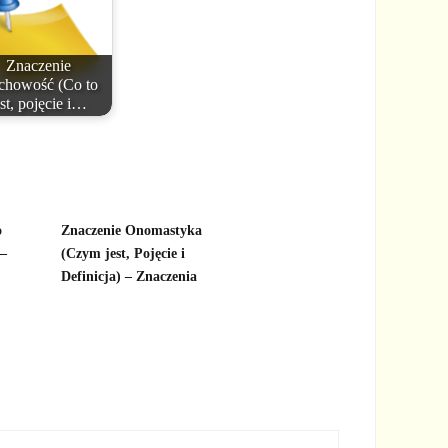
Znaczenie
chowość (Co to
est, pojęcie i…
o
Znaczenie Onomastyka
 –
(Czym jest, Pojęcie i
Definicja) – Znaczenia