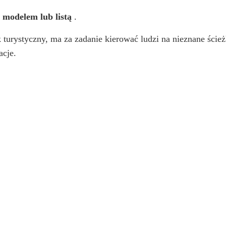
 modelem lub listą
.
urystyczny, ma za zadanie kierować ludzi na nieznane ścieżk
acje.