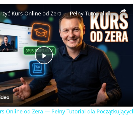
🎓 Jak Stworzyć Kurs Online od Zera — Pełny Tutorial dla Początkujących (Rejestracji do Publikacji)
P
l
a
rs Online od Zera — Pełny Tutorial dla Początkujących
y