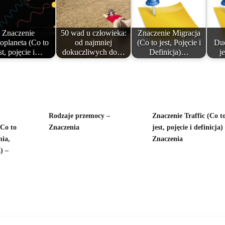
Znaczenie
50 wad u człowieka:
Znaczenie Migracja
oplaneta (Co to
od najmniej
(Co to jest, Pojęcie i
Du
st, pojęcie i…
dokuczliwych do…
Definicja)…
j
Rodzaje przemocy –
Znaczenie Traffic (Co t
Co to
Znaczenia
jest, pojęcie i definicja)
ia,
Znaczenia
) –