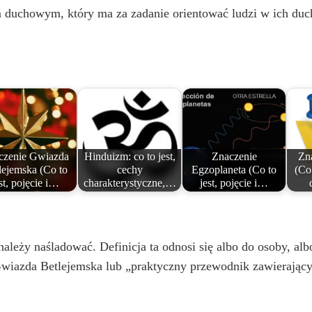
V
duchowym, który ma za zadanie orientować ludzi w ich duch
i
d
e
czenie Gwiazda
Hinduizm: co to jest,
Znaczenie
Zn
o
lejemska (Co to
cechy
Egzoplaneta (Co to
(Co 
st, pojęcie i…
charakterystyczne,…
jest, pojęcie i…
ależy naśladować. Definicja ta odnosi się albo do osoby, al
 Gwiazda Betlejemska lub „praktyczny przewodnik zawierają