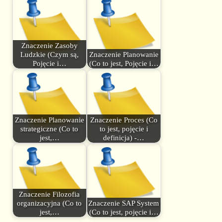
Znaczenie Zasoby
Ludzkie (Czym są,
Znaczenie Planowanie
Pojęcie i…
(Co to jest, Pojęcie i…
Znaczenie Planowanie
Znaczenie Proces (Co
strategiczne (Co to
to jest, pojęcie i
jest,…
definicja) -…
Znaczenie Filozofia
organizacyjna (Co to
Znaczenie SAP System
jest,…
(Co to jest, pojęcie i…