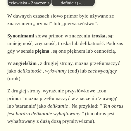
człowieka - Znaczenia
definicja) -…
W dawnych czasach słowo primor było używane ze
znaczeniem „prymat” lub „pierwszeństwo”.
Synonimami
słowa primor, w znaczeniu
troska,
są:
umiejętność, zręczność, troska lub delikatność. Podczas
gdy w sensie
piękna
, są one pięknem lub cennością.
W
angielskim
, z drugiej strony, można przetłumaczyć
jako
delikatność
,
wykwintny
(cud) lub
zachwycający
(urok).
Z drugiej strony, wyrażenie przysłówkowe „con
primor” można przetłumaczyć w znaczeniu 'z uwagą'
lub 'starannie' jako
delikatnie
. Na przykład: ”
Ten
obrus
jest bardzo delikatnie
wyhaftowany
” (ten obrus jest
wyhaftowany z dużą dozą prymitywizmu).