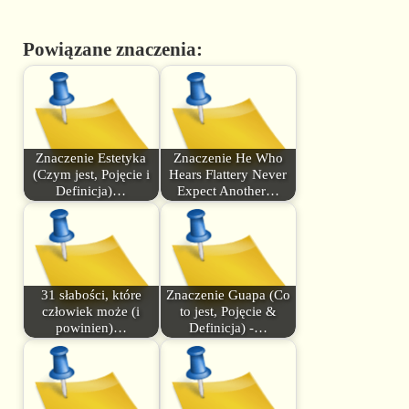
Powiązane znaczenia:
Znaczenie Estetyka
Znaczenie He Who
(Czym jest, Pojęcie i
Hears Flattery Never
Definicja)…
Expect Another…
31 słabości, które
Znaczenie Guapa (Co
człowiek może (i
to jest, Pojęcie &
powinien)…
Definicja) -…