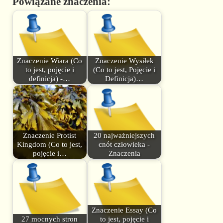
Powiązane znaczenia:
Znaczenie Wiara (Co
Znaczenie Wysiłek
to jest, pojęcie i
(Co to jest, Pojęcie i
definicja) -…
Definicja)…
Znaczenie Protist
20 najważniejszych
Kingdom (Co to jest,
cnót człowieka -
pojęcie i…
Znaczenia
Znaczenie Essay (Co
27 mocnych stron
to jest, pojęcie i