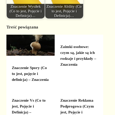
Znaczenie Wysiłek
Znaczenie Ability (Co
(Co to jest, Pojęcie i
to jest, Pojęcie i
Definicja)…
Definicja)…
Treść powiązana
Zaimki osobowe:
czym są, jakie są ich
rodzaje i przykłady –
Znaczenia
Znaczenie Spory (Co
to jest, pojęcie i
definicja) – Znaczenia
Znaczenie Vs (Co to
Znaczenie Reklama
jest, Pojęcie i
Podprogowa (Czym
Definicja) –
jest, Pojęcie i