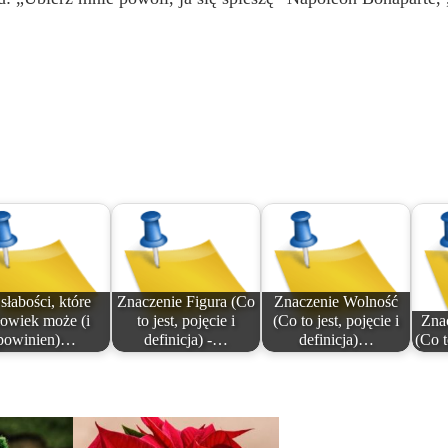
słabości, które
Znaczenie Figura (Co
Znaczenie Wolność
łowiek może (i
to jest, pojęcie i
(Co to jest, pojęcie i
Znac
powinien)…
definicja) -…
definicja)…
(Co t