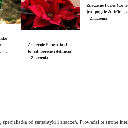
Znaczenie Power (Co to
jest, pojęcie & definicja
– Znaczenia
isko
Znaczenie Poinsettia (Co
e i
to jest, pojęcie i definicja)
zenia
– Znaczenia
, specjalistką od semantyki i znaczeń. Prowadzi tę stronę inte