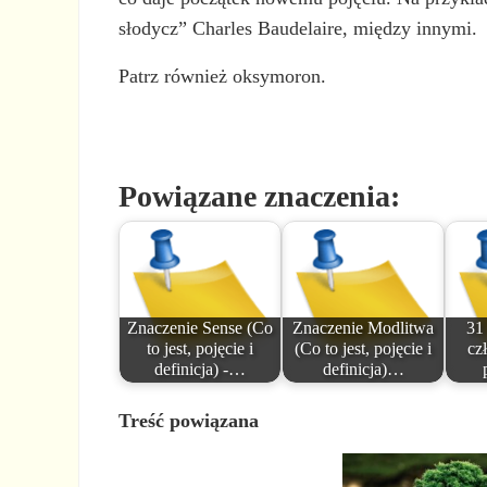
słodycz” Charles Baudelaire, między innymi.
Patrz również oksymoron.
Powiązane znaczenia:
Znaczenie Sense (Co
Znaczenie Modlitwa
31 
to jest, pojęcie i
(Co to jest, pojęcie i
cz
definicja) -…
definicja)…
Treść powiązana