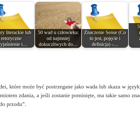
5
ry literackie lub
50 wad u człowieka:
Znaczenie Sense (Co
retoryczne
od najmniej
to jest, pojęcie i
yjaśnienie i…
dokuczliwych do…
definicja) -…
dei, które może być postrzegane jako wada lub skaza w język
otem zdania, a jeśli zostanie pominięte, ma takie samo znacz
 do przodu”.