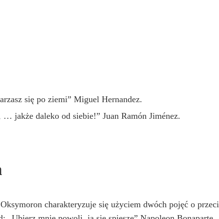
rzasz się po ziemi” Miguel Hernandez.
, … jakże daleko od siebie!” Juan Ramón Jiménez.
n
Oksymoron charakteryzuje się użyciem dwóch pojęć o prze
: „Ubierz mnie powoli, ja się spieszę” Napoleon Bonaparte,