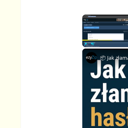
P
U
l
n
a
m
y
u
t
e