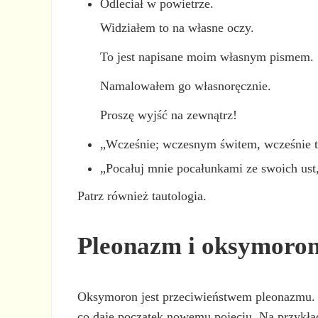
Odleciał w powietrze.
Widziałem to na własne oczy.
To jest napisane moim własnym pismem.
Namalowałem go własnoręcznie.
Proszę wyjść na zewnątrz!
„Wcześnie; wczesnym świtem, wcześnie ta
„Pocałuj mnie pocałunkami ze swoich ust
Patrz również tautologia.
Pleonazm i oksymoro
Oksymoron jest przeciwieństwem pleonazmu. 
co daje początek nowemu pojęciu. Na przykład