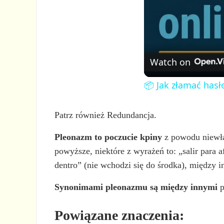
Watch on
📦 Jak złamać hasł
Patrz również Redundancja.
Pleonazm to poczucie kpiny
z powodu niewła
powyższe, niektóre z wyrażeń to: „salir para af
dentro” (nie wchodzi się do środka), między i
Synonimami pleonazmu są między innymi
p
Powiązane znaczenia: