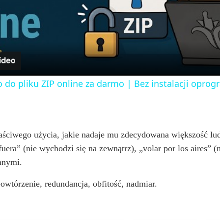
l
a
y
o do pliku ZIP online za darmo | Bez instalacji opr
V
i
ściwego użycia, jakie nadaje mu zdecydowana większość lu
uera” (nie wychodzi się na zewnątrz), „volar por los aires” (ni
d
nnymi.
owtórzenie, redundancja, obfitość, nadmiar.
e
o