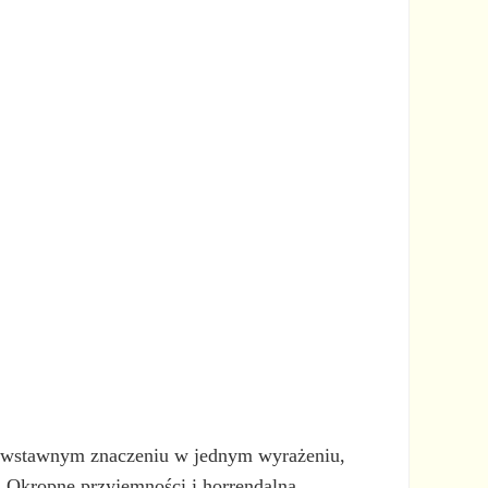
ciwstawnym znaczeniu w jednym wyrażeniu,
 „Okropne przyjemności i horrendalna