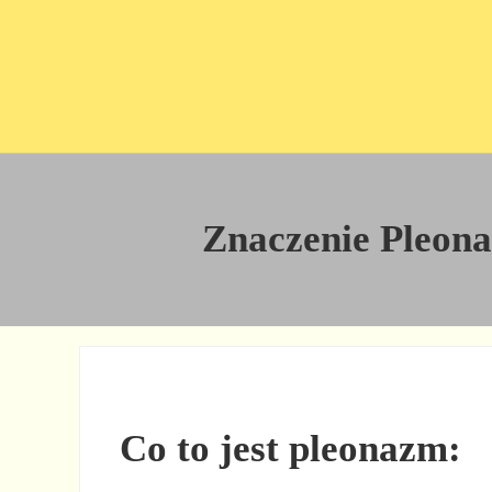
Przejdź do treści
Skip to site footer
Znaczenie Pleonaz
Co to jest pleonazm: