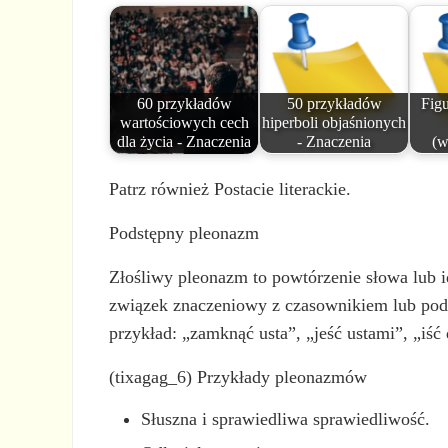
60 przykładów
50 przykładów
Figu
wartościowych cech
hiperboli objaśnionych
dla życia - Znaczenia
- Znaczenia
(w
Patrz również Postacie literackie.
Podstępny pleonazm
Złośliwy pleonazm to powtórzenie słowa lub i
związek znaczeniowy z czasownikiem lub podmi
przykład: „zamknąć usta”, „jeść ustami”, „iść
(tixagag_6) Przykłady pleonazmów
Słuszna i sprawiedliwa sprawiedliwość.