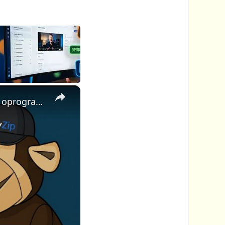
×
📦 Jak złamać hasło do pliku ZIP online za darmo | Bez instalacji oprogramowania