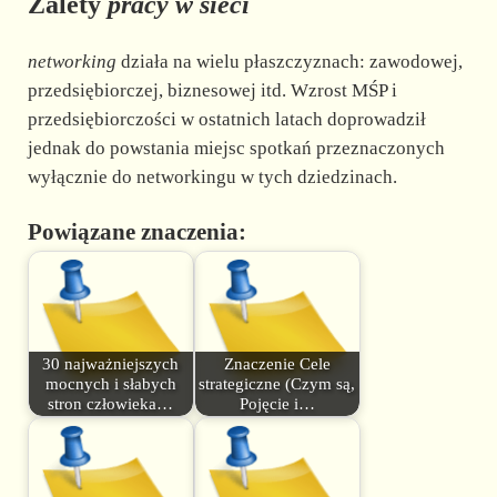
Zalety
pracy w sieci
networking
działa na wielu płaszczyznach: zawodowej,
przedsiębiorczej, biznesowej itd. Wzrost MŚP i
przedsiębiorczości w ostatnich latach doprowadził
jednak do powstania miejsc spotkań przeznaczonych
wyłącznie do networkingu w tych dziedzinach.
Powiązane znaczenia:
30 najważniejszych
Znaczenie Cele
mocnych i słabych
strategiczne (Czym są,
stron człowieka…
Pojęcie i…