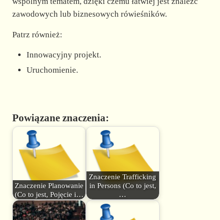
wspólnym tematem, dzięki czemu łatwiej jest znaleźć
zawodowych lub biznesowych rówieśników.
Patrz również:
Innowacyjny projekt.
Uruchomienie.
Powiązane znaczenia:
Znaczenie Trafficking
Znaczenie Planowanie
in Persons (Co to jest,
(Co to jest, Pojęcie i…
…