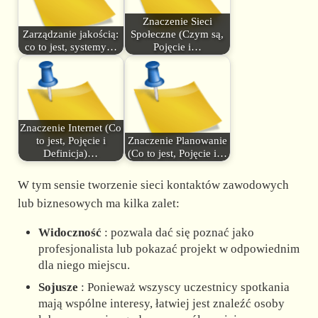
Znaczenie Sieci
Zarządzanie jakością:
Społeczne (Czym są,
co to jest, systemy…
Pojęcie i…
Znaczenie Internet (Co
to jest, Pojęcie i
Znaczenie Planowanie
Definicja)…
(Co to jest, Pojęcie i…
W tym sensie tworzenie sieci kontaktów zawodowych
lub biznesowych ma kilka zalet:
Widoczność
: pozwala dać się poznać jako
profesjonalista lub pokazać projekt w odpowiednim
dla niego miejscu.
Sojusze
: Ponieważ wszyscy uczestnicy spotkania
mają wspólne interesy, łatwiej jest znaleźć osoby