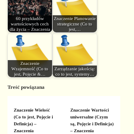
60 przykładów
Znaczenie Planowanie
wartościowych cech
strategiczne (Co to
dla życia – Znaczenia
jest,…
Znaczenie
Wzajemność (Co to
Zarządzanie jakością:
jest, Pojęcie &…
co to jest, systemy…
Treść powiązana
Znaczenie Wielość
Znaczenie Wartości
(Co to jest, Pojęcie i
uniwersalne (Czym
Definicja) –
są, Pojęcie i Definicja)
Znaczenia
– Znaczenia