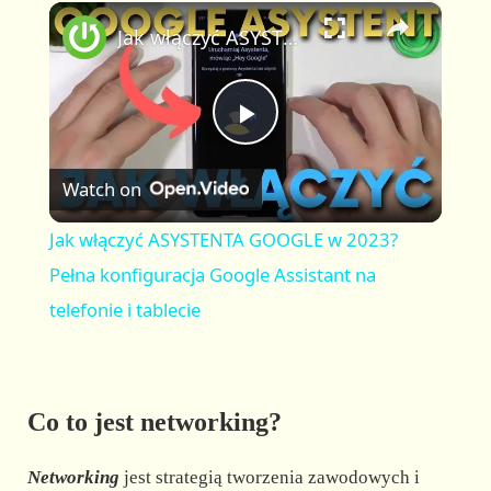
×
P
U
F
Jak włączyć ASYSTENTA GOOGLE w 2023? Pełna konfiguracja Google Assistant na telefonie i tablecie
l
n
u
a
m
l
y
u
l
t
s
P
e
c
r
Watch on
e
l
e
Jak włączyć ASYSTENTA GOOGLE w 2023?
n
a
Pełna konfiguracja Google Assistant na
telefonie i tablecie
y
V
Co to jest networking?
i
Networking
jest strategią tworzenia zawodowych i