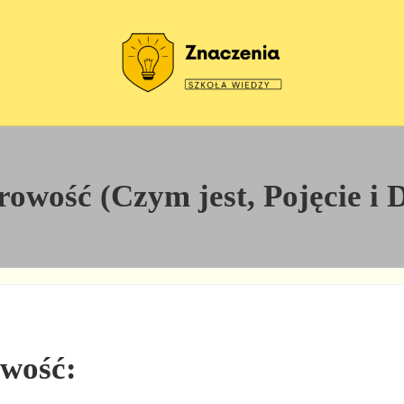
Szkoła wiedzy
Znaczenia
rowość (Czym jest, Pojęcie i D
owość: