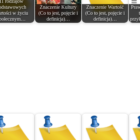
11 rodzajów
odstawowych
Znaczenie Kultury
Znaczenie Wartość
Pra
rtości w życiu
(Co to jest, pojęcie i
(Co to jest, pojęcie i
połecznym…
definicja)…
definicja)…
przy