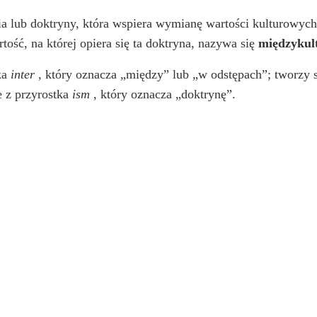
nia lub doktryny, która wspiera wymianę wartości kulturowy
tość, na której opiera się ta doktryna, nazywa się
międzykul
ka
inter
, który oznacza „między” lub „w odstępach”; tworzy 
e z przyrostka
ism
, który oznacza „doktrynę”.