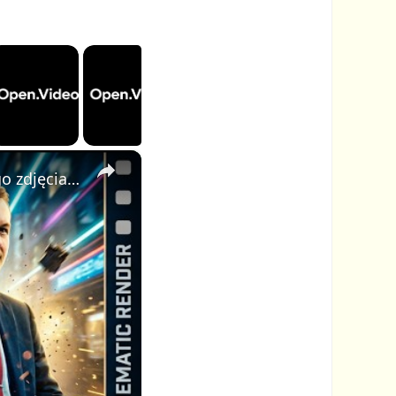
×
AI Video Generator: stwórz profesjonalne kinowe wideo z jednego zdjęcia i jednego promptu