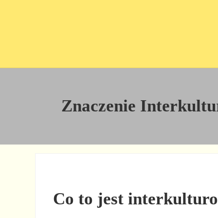
Przejdź do treści
Skip to site footer
Znaczenie Interkultu
Co to jest interkultur