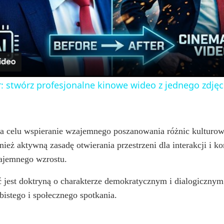
l
a
y
: stwórz profesjonalne kinowe wideo z jednego zdjęc
V
i
na celu wspieranie wzajemnego poszanowania różnic kulturow
wnież aktywną zasadę otwierania przestrzeni dla interakcji i 
zajemnego wzrostu.
d
 jest doktryną o charakterze demokratycznym i dialogicznym 
e
istego i społecznego spotkania.
o