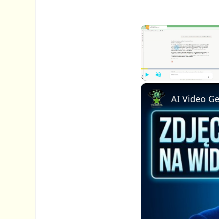
P
U
l
n
a
m
y
u
t
e