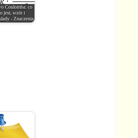
wo Coulomba: co
to jest, wzór i
kłady - Znaczenia