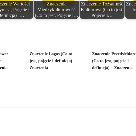
czenie Wartości
Znaczenie
Znaczenie Tożsamość
Znac
ym są, Pojęcie i
Międzykulturowość
Kulturowa (Co to jest,
to
efinicja) -…
(Co to jest, Pojęcie i…
Pojęcie i…
hower
Znaczenie Logos (Co to
Znaczenie Przedsiębior
e i
jest, pojęcie i definicja) –
(Co to jest, pojęcie i
zenia
Znaczenia
definicja) – Znaczenia