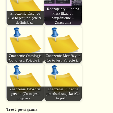
Rodzaje etyki: pełna
Znaczenie Essence
klasyfikacja i
(Co to jest, pojęcie &
wyjaśnienie –
definicja)…
Znaczenia
Znaczenie Ontologia
Znaczenie Metafizyka
(Co to jest, Pojęcie i…
(Co to jest, Pojęcie i…
Znaczenie Filozofia
Znaczenie Filozofia
grecka (Co to jest,
przedsokratejska (Co
pojęcie i…
to jest,…
Treść powiązana