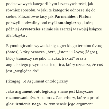
podstawowych kategorii bytu i rzeczywistości, jak
również sposobu, w jaki te kategorie odnoszą się do
siebie. Filozofowie tacy jak
Parmenides
i
Platon
położyli podwaliny pod
myśl ontologiczną
, którą
później
Arystoteles
zajmie się szerzej w swojej książce
Metafizyka
.
Etymologicznie wywodzi się z greckiego terminu ὄντος
(óntos), który oznacza „byt”, „istota” i λóγος (lógos),
który tłumaczy się jako „nauka, traktat” oraz z
angielskiego przyrostka -ico, -ica, który oznacza, że coś
jest „względne do”.
(tixagag_6) Argument ontologiczny
Jako
argument ontologiczny
znane jest klasyczne
rozumowanie św. Anzelma z Canterbury, które a priori
głosi
istnienie Boga
. W tym sensie jego argument