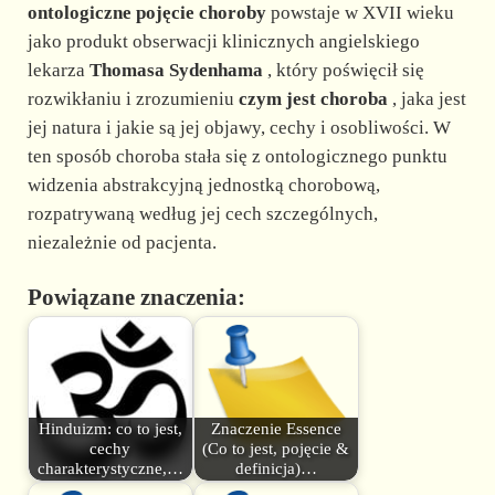
ontologiczne pojęcie choroby
powstaje w XVII wieku
jako produkt obserwacji klinicznych angielskiego
lekarza
Thomasa Sydenhama
, który poświęcił się
rozwikłaniu i zrozumieniu
czym jest choroba
, jaka jest
jej natura i jakie są jej objawy, cechy i osobliwości. W
ten sposób choroba stała się z ontologicznego punktu
widzenia abstrakcyjną jednostką chorobową,
rozpatrywaną według jej cech szczególnych,
niezależnie od pacjenta.
Powiązane znaczenia:
Hinduizm: co to jest,
Znaczenie Essence
cechy
(Co to jest, pojęcie &
charakterystyczne,…
definicja)…