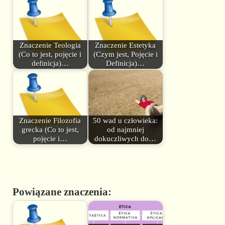
Znaczenie Teologia
Znaczenie Estetyka
(Co to jest, pojęcie i
(Czym jest, Pojęcie i
definicja)…
Definicja)…
Znaczenie Filozofia
50 wad u człowieka:
grecka (Co to jest,
od najmniej
pojęcie i…
dokuczliwych do…
Powiązane znaczenia: