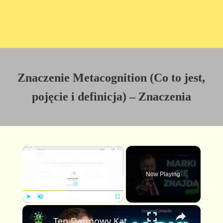
Znaczenie Metacognition (Co to jest,
pojęcie i definicja) – Znaczenia
×
Now Playing
×
P
U
F
Ten Darmowy Katalog Pozwala Markom Cię Znaleźć — Z Twoimi Stawkami Już Wyświetlonymi
l
n
u