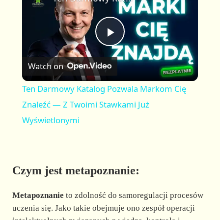
a
m
l
y
u
l
t
s
P
e
c
r
Watch on
e
l
e
Ten Darmowy Katalog Pozwala Markom Cię
n
a
Znaleźć — Z Twoimi Stawkami Już
Wyświetlonymi
y
V
Czym jest metapoznanie:
i
Metapoznanie
to zdolność do samoregulacji procesów
uczenia się. Jako takie obejmuje ono zespół operacji