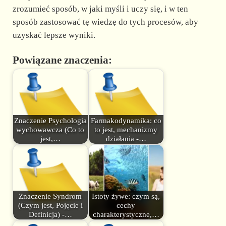
zrozumieć sposób, w jaki myśli i uczy się, i w ten
sposób zastosować tę wiedzę do tych procesów, aby
uzyskać lepsze wyniki.
Powiązane znaczenia:
Znaczenie Psychologia
Farmakodynamika: co
wychowawcza (Co to
to jest, mechanizmy
jest,…
działania -…
Znaczenie Syndrom
Istoty żywe: czym są,
(Czym jest, Pojęcie i
cechy
Definicja) -…
charakterystyczne,…