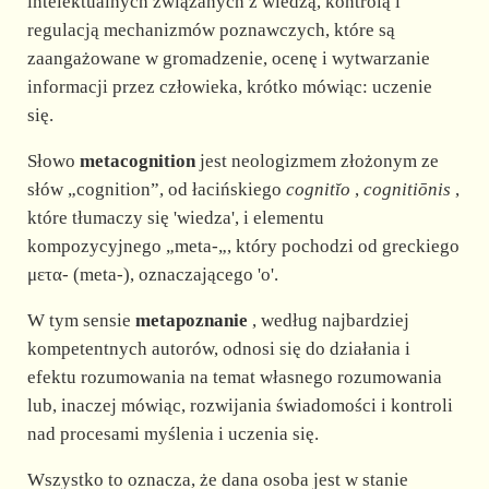
d
intelektualnych związanych z wiedzą, kontrolą i
regulacją mechanizmów poznawczych, które są
zaangażowane w gromadzenie, ocenę i wytwarzanie
e
informacji przez człowieka, krótko mówiąc: uczenie
się.
o
Słowo
metacognition
jest neologizmem złożonym ze
słów „cognition”, od łacińskiego
cognitĭo
,
cognitiōnis
,
które tłumaczy się 'wiedza', i elementu
kompozycyjnego „meta-„, który pochodzi od greckiego
μετα- (meta-), oznaczającego 'o'.
W tym sensie
metapoznanie
, według najbardziej
kompetentnych autorów, odnosi się do działania i
efektu rozumowania na temat własnego rozumowania
lub, inaczej mówiąc, rozwijania świadomości i kontroli
nad procesami myślenia i uczenia się.
Wszystko to oznacza, że dana osoba jest w stanie