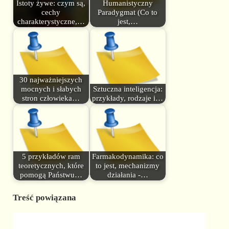
Istoty żywe: czym są,
Humanistyczny
cechy
Paradygmat (Co to
charakterystyczne,…
jest,…
30 najważniejszych
mocnych i słabych
Sztuczna inteligencja:
stron człowieka…
przykłady, rodzaje i…
5 przykładów ram
Farmakodynamika: co
teoretycznych, które
to jest, mechanizmy
pomogą Państwu…
działania -…
Treść powiązana