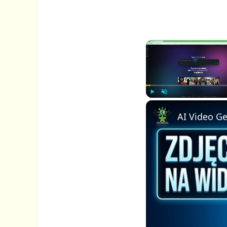
P
U
l
n
a
m
y
u
t
e