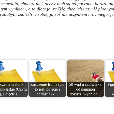
 rozmawiają, chociaż niektórzy z nich są na początku bardzo
 tym wynikiem, a to dlatego, że Bóg chce ich uczynić płodnym
ą zdobyli, znaleźli w sobie, ja zaś nie uczyniłem nic innego, j
czenie Gatunki
Znaczenie Ironia (Co
50 wad u człowieka:
Figu
nnikarskie (Czym
to jest, pojęcie i
od najmniej
ą, Pojęcie i…
definicja) -…
dokuczliwych do…
(w