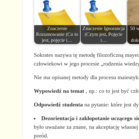
Znaczenie
Znaczenie Ignorancja
50 w
Rozumowanie (Co to
(Czym jest, Pojęcie
jest, pojęcie i…
i…
dok
Sokrates nazywa tę metodę filozoficzną mayeu
człowiekowi w jego procesie „rodzenia wiedzy
Nie ma opisanej metody dla procesu maieutyki
Wypowiedź na temat
, np.: co to jest być cz
Odpowiedź studenta
na pytanie: które jest d
Dezorientacja i zakłopotanie uczącego si
było uważane za znane, na akceptację własnej
poród.