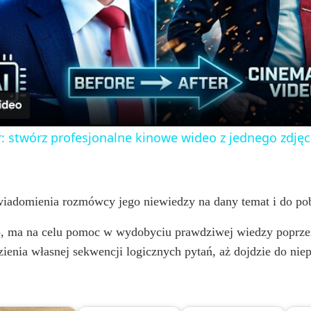
l
a
y
: stwórz profesjonalne kinowe wideo z jednego zdjęc
V
i
uświadomienia rozmówcy jego niewiedzy na dany temat i do p
wo, ma na celu pomoc w wydobyciu prawdziwej wiedzy poprze
d
ienia własnej sekwencji logicznych pytań, aż dojdzie do ni
e