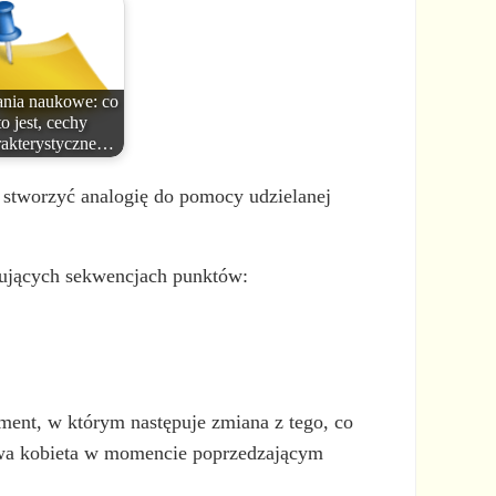
nia naukowe: co
to jest, cechy
rakterystyczne…
 stworzyć analogię do pomocy udzielanej
ępujących sekwencjach punktów:
ment, w którym następuje zmiana z tego, co
czuwa kobieta w momencie poprzedzającym