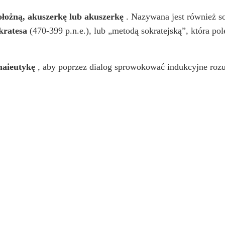
ołożną, akuszerkę lub akuszerkę
. Nazywana jest również so
kratesa
(470-399 p.n.e.), lub „metodą sokratejską”, która p
 maieutykę
, aby poprzez dialog sprowokować indukcyjne rozu