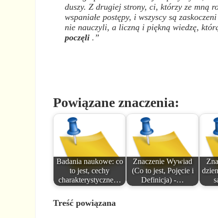
duszy. Z drugiej strony, ci, którzy ze mną
wspaniałe postępy, i wszyscy są zaskoczeni
nie nauczyli, a liczną i piękną wiedzę, któr
poczęli
.”
Powiązane znaczenia:
Badania naukowe: co
Znaczenie Wywiad
Zna
to jest, cechy
(Co to jest, Pojęcie i
dzie
charakterystyczne…
Definicja) -…
s
Treść powiązana