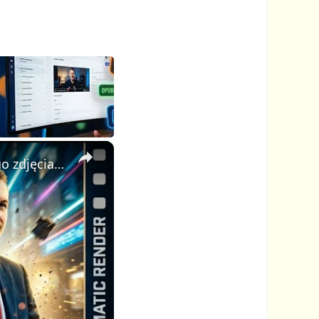
×
AI Video Generator: stwórz profesjonalne kinowe wideo z jednego zdjęcia i jednego promptu