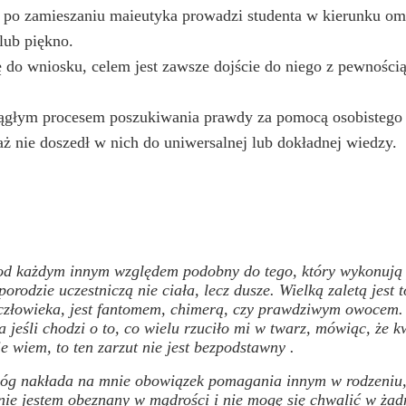
 po zamieszaniu maieutyka prowadzi studenta w kierunku omó
lub piękno.
 do wniosku, celem jest zawsze dojście do niego z pewnością,
 ciągłym procesem poszukiwania prawdy za pomocą osobistego 
ż nie doszedł w nich do uniwersalnej lub dokładnej wiedzy.
pod każdym innym względem podobny do tego, który wykonują p
porodzie uczestniczą nie ciała, lecz dusze. Wielką zaletą jest
o człowieka, jest fantomem, chimerą, czy prawdziwym owocem.
 jeśli chodzi o to, co wielu rzuciło mi w twarz, mówiąc, że 
 wiem, to ten zarzut nie jest bezpodstawny .
 Bóg nakłada na mnie obowiązek pomagania innym w rodzeniu
 nie jestem obeznany w mądrości i nie mogę się chwalić w żad