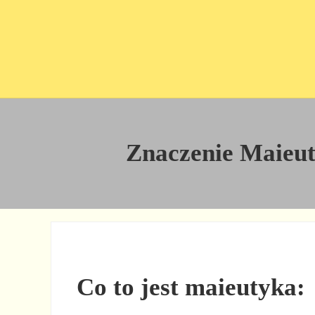
Przejdź do treści
Skip to site footer
Znaczenie Maieuty
Co to jest maieutyka: