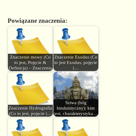
Powiązane znaczenia:
Znaczenie mowy (Co
Znaczenie Exodus (Co
to jest, Pojęcie &
to jest Exodus, pojęcie
Definicja) – Znaczenia
i…
Sziwa (bóg
Znaczenie Hydrografia
hinduistyczny): kim
(Co to jest, pojęcie i…
jest, charakterystyka…