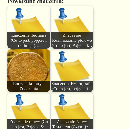
Powiązane znaczenia:
Znaczenie Teofania
Znaczenie
(Co to jest, pojęcie i
Rozmnażanie płciowe
definicja)…
(Co to jest, Pojęcie i…
Rodzaje kultury -
Znaczenie Hydrografia
Znaczenia
(Co to jest, pojęcie i…
Znaczenie mowy (Co
Znaczenie Nowy
to jest, Pojęcie &
Testament (Czym jest,