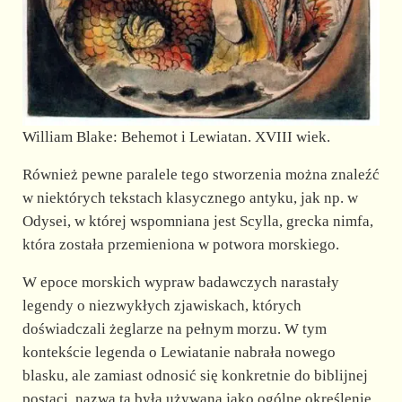
William Blake: Behemot i Lewiatan. XVIII wiek.
Również pewne paralele tego stworzenia można znaleźć
w niektórych tekstach klasycznego antyku, jak np. w
Odysei, w której wspomniana jest Scylla, grecka nimfa,
która została przemieniona w potwora morskiego.
W epoce morskich wypraw badawczych narastały
legendy o niezwykłych zjawiskach, których
doświadczali żeglarze na pełnym morzu. W tym
kontekście legenda o Lewiatanie nabrała nowego
blasku, ale zamiast odnosić się konkretnie do biblijnej
postaci, nazwa ta była używana jako ogólne określenie