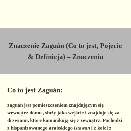
Znaczenie Zaguán (Co to jest, Pojęcie
& Definicja) – Znaczenia
Co to jest Zaguán:
zaguán
jest
pomieszczeniem
znajdującym się
wewnątrz domu
, służy jako
wejście
i znajduje się za
drzwiami, które komunikują się z zewnątrz. Pochodzi
z hispanizowanego arabskiego
istawan
i z kolei z