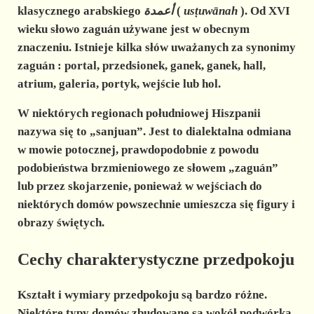
klasycznego arabskiego
أعمدة
(
usṭuwānah
). Od XVI
wieku słowo zaguán używane jest w obecnym
znaczeniu. Istnieje kilka słów uważanych
za synonimy
zaguán
: portal, przedsionek, ganek, ganek, hall,
atrium, galeria, portyk, wejście lub hol.
W niektórych regionach południowej Hiszpanii
nazywa się to „sanjuan”. Jest to dialektalna odmiana
w mowie potocznej, prawdopodobnie z powodu
podobieństwa brzmieniowego ze słowem „zaguán”
lub przez skojarzenie, ponieważ w wejściach do
niektórych domów powszechnie umieszcza się figury i
obrazy świętych.
Cechy charakterystyczne przedpokoju
Kształt i wymiary przedpokoju są bardzo różne.
Niektóre typy domów zbudowane są wokół podwórka.