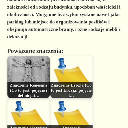
zależności od rodzaju budynku, upodobań właścicieli i
okoliczności. Mogą one być wykorzystane nawet jako
parking lub miejsce do organizowania posiłków i
obejmują automatyczne bramy, różne rodzaje mebli i
dekoracji.
Powiązane znaczenia:
Znaczenie Renesans
Znaczenie Erozja (Co
(Co to jest, pojęcie i
to jest Erozja, pojęcie
definicja)…
i…
Znaczenie Metafora
Znaczenie