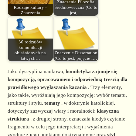
Znaczenie Filozofia
Rodzaje kultury -
Średniowieczna (Co to
Znaczenia
jest,…
36 rodzajów
komunikacji
objaśnionych na
Znaczenie Dissertation
łatwych…
(Co to jest, pojęcie i…
Jako dyscyplina naukowa,
homiletyka zajmuje się
kompozycją, opracowaniem i odpowiednią treścią dla
prawidłowego wygłaszania kazania
. Trzy elementy,
jako takie, wyróżniają jego kompozycję: wybór tematu,
struktury i stylu.
tematy
, w doktrynie katolickiej,
dotyczyły zazwyczaj wiary i moralności;
klasyczna
struktura
, z drugiej strony, oznaczała kiedyś czytanie
fragmentu w celu jego interpretacji i wyjaśnienia
zgodnie z jego punktami doktrynalnymi; oraz
styl
,