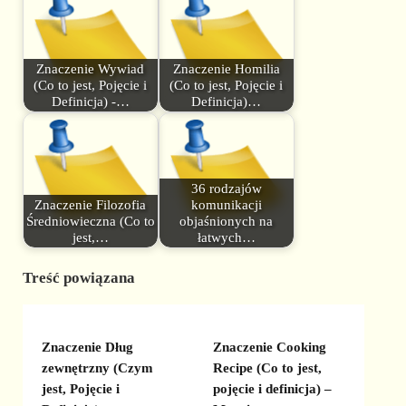
Znaczenie Wywiad
Znaczenie Homilia
(Co to jest, Pojęcie i
(Co to jest, Pojęcie i
Definicja) -…
Definicja)…
36 rodzajów
Znaczenie Filozofia
komunikacji
Średniowieczna (Co to
objaśnionych na
jest,…
łatwych…
Treść powiązana
Znaczenie Dług
Znaczenie Cooking
zewnętrzny (Czym
Recipe (Co to jest,
jest, Pojęcie i
pojęcie i definicja) –