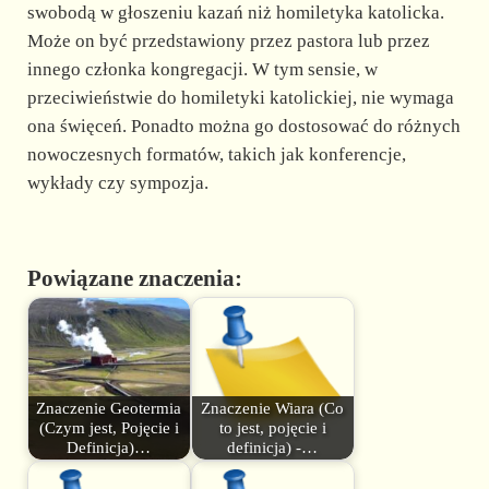
swobodą w głoszeniu kazań niż homiletyka katolicka.
Może on być przedstawiony przez pastora lub przez
innego członka kongregacji. W tym sensie, w
przeciwieństwie do homiletyki katolickiej, nie wymaga
ona święceń. Ponadto można go dostosować do różnych
nowoczesnych formatów, takich jak konferencje,
wykłady czy sympozja.
Powiązane znaczenia:
Znaczenie Geotermia
Znaczenie Wiara (Co
(Czym jest, Pojęcie i
to jest, pojęcie i
Definicja)…
definicja) -…