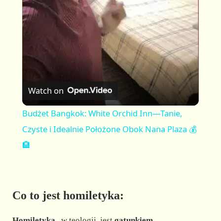
a
y
V
Watch on
i
Budżet Bangkok: White Orchid Inn—Tanie,
Czyste i Idealnie Położone Obok Nana Plaza 💰
d
🏨
e
Co to jest homiletyka:
o
Homiletyka
, w teologii, jest
gatunkiem