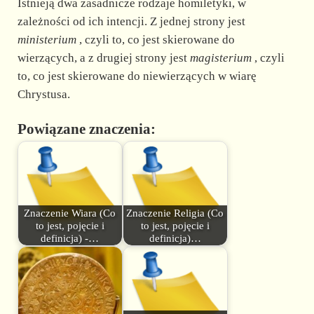
Istnieją dwa zasadnicze rodzaje homiletyki, w
zależności od ich intencji. Z jednej strony jest
ministerium
, czyli to, co jest skierowane do
wierzących, a z drugiej strony jest
magisterium
, czyli
to, co jest skierowane do niewierzących w wiarę
Chrystusa.
Powiązane znaczenia:
Znaczenie Wiara (Co
Znaczenie Religia (Co
to jest, pojęcie i
to jest, pojęcie i
definicja) -…
definicja)…