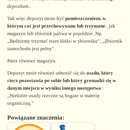
d
deposĭtum
.
e
Tak więc depozyt może być
pomieszczeniem, w
którym coś jest przechowywane lub trzymane
, jak
magazyn lub zbiornik paliwa w pojeździe. Np.
o
„Będziemy trzymać stare łóżko w zbiorniku”, „Zbiornik
samochodu jest pełny”.
Patrz również magazyn.
Depozyt może również odnosić się do
osadu, który
ciecz pozostawia po sobie lub który gromadzi się w
danym miejscu w wyniku innego następstwa
:
„Niektóre osady rzeczne są bogate w materię
organiczną.”
Powiązane znaczenia: