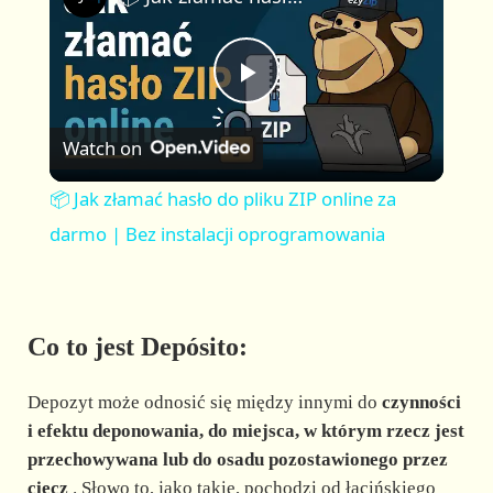
a
m
l
y
u
l
t
s
P
e
c
r
Watch on
e
l
e
📦 Jak złamać hasło do pliku ZIP online za
n
a
darmo | Bez instalacji oprogramowania
y
Co to jest Depósito:
V
Depozyt może odnosić się między innymi do
czynności
i
i efektu deponowania, do miejsca, w którym rzecz jest
przechowywana lub do osadu pozostawionego przez
ciecz
. Słowo to, jako takie, pochodzi od łacińskiego