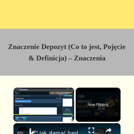
Znaczenie Depozyt (Co to jest, Pojęcie
& Definicja) – Znaczenia
×
Now Playing
×
P
U
F
📦 Jak złamać hasło do pliku ZIP online za darmo | Bez instalacji oprogramowania
l
n
u