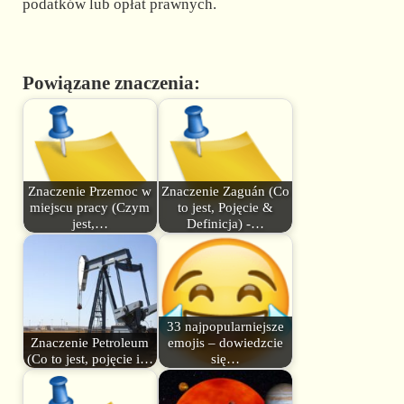
podatków lub opłat prawnych.
Powiązane znaczenia:
Znaczenie Przemoc w
Znaczenie Zaguán (Co
miejscu pracy (Czym
to jest, Pojęcie &
jest,…
Definicja) -…
33 najpopularniejsze
Znaczenie Petroleum
emojis – dowiedzcie
(Co to jest, pojęcie i…
się…