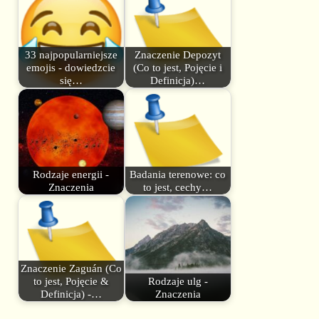
33 najpopularniejsze
Znaczenie Depozyt
emojis - dowiedzcie
(Co to jest, Pojęcie i
się…
Definicja)…
Rodzaje energii -
Badania terenowe: co
Znaczenia
to jest, cechy…
Znaczenie Zaguán (Co
to jest, Pojęcie &
Rodzaje ulg -
Definicja) -…
Znaczenia