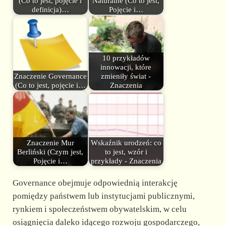
(Co to jest, pojęcie i
Naturalne (Co to jest,
definicja)…
Pojęcie i…
10 przykładów
innowacji, które
Znaczenie Governance
zmieniły świat -
(Co to jest, pojęcie i…
Znaczenia
Znaczenie Mur
Wskaźnik urodzeń: co
Berliński (Czym jest,
to jest, wzór i
Pojęcie i…
przykłady - Znaczenia
Governance obejmuje odpowiednią interakcję
pomiędzy państwem lub instytucjami publicznymi,
rynkiem i społeczeństwem obywatelskim, w celu
osiągnięcia daleko idącego rozwoju gospodarczego,