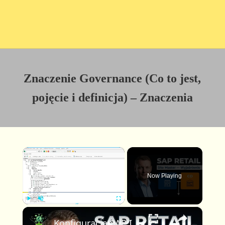
Znaczenie Governance (Co to jest,
pojęcie i definicja) – Znaczenia
×
Now Playing
×
P
U
F
Konfiguracja SAP IS-Retail — Site Master: Centra Dystrybucji i Sklepy
l
n
u