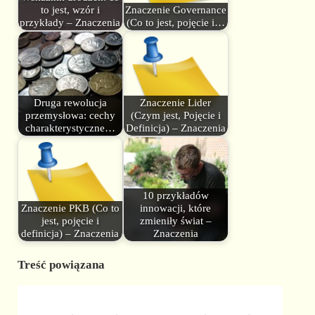
to jest, wzór i
Znaczenie Governance
przykłady – Znaczenia
(Co to jest, pojęcie i…
Druga rewolucja
Znaczenie Lider
przemysłowa: cechy
(Czym jest, Pojęcie i
charakterystyczne…
Definicja) – Znaczenia
10 przykładów
Znaczenie PKB (Co to
innowacji, które
jest, pojęcie i
zmieniły świat –
definicja) – Znaczenia
Znaczenia
Treść powiązana