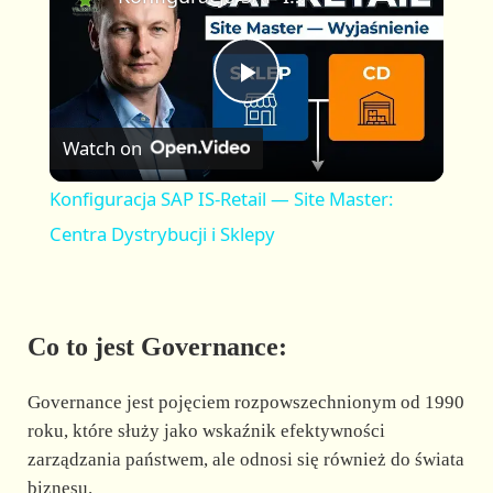
a
m
l
y
u
l
t
s
P
e
c
r
Watch on
e
l
e
Konfiguracja SAP IS-Retail — Site Master:
n
a
Centra Dystrybucji i Sklepy
y
Co to jest Governance:
V
Governance jest pojęciem rozpowszechnionym od 1990
i
roku, które służy jako wskaźnik efektywności
zarządzania państwem, ale odnosi się również do świata
biznesu.