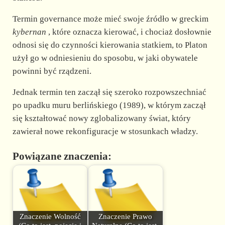
d
Termin governance może mieć swoje źródło w greckim
e
kybernan
, które oznacza kierować, i chociaż dosłownie
odnosi się do czynności kierowania statkiem, to Platon
użył go w odniesieniu do sposobu, w jaki obywatele
o
powinni być rządzeni.
Jednak termin ten zaczął się szeroko rozpowszechniać
po upadku muru berlińskiego (1989), w którym zaczął
się kształtować nowy zglobalizowany świat, który
zawierał nowe rekonfiguracje w stosunkach władzy.
Powiązane znaczenia:
Znaczenie Wolność
Znaczenie Prawo