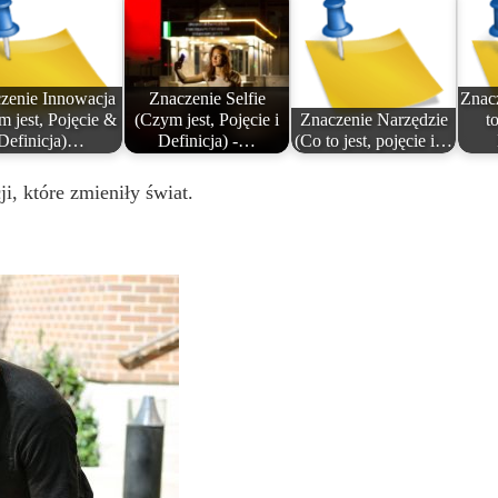
zenie Innowacja
Znaczenie Selfie
Znacz
 jest, Pojęcie &
(Czym jest, Pojęcie i
Znaczenie Narzędzie
to
Definicja)…
Definicja) -…
(Co to jest, pojęcie i…
, które zmieniły świat.