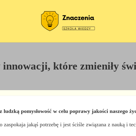
Szkoła wiedzy
Znaczenia
innowacji, które zmieniły św
z ludzką pomysłowość w celu poprawy jakości naszego ży
aspokaja jakąś potrzebę i jest ściśle związana z nauką i te