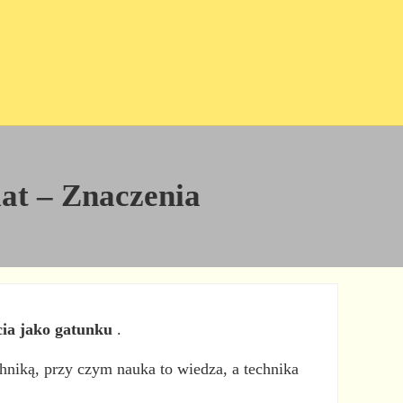
iat – Znaczenia
cia jako gatunku
.
chniką, przy czym nauka to wiedza, a technika