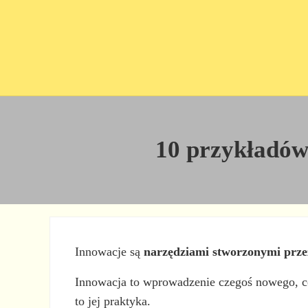
Przejdź do treści
Skip to site footer
10 przykładów 
Innowacje są
narzędziami stworzonymi prze
Innowacja to wprowadzenie czegoś nowego, co z
to jej praktyka.