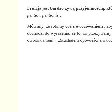
Fruicja
jest
bardzo żywą przyjemnością, któ
fruitĭo
,
fruitiōnis
.
Mówimy, że robimy coś
z owocowaniem
, ab
dochodzi do wyrażenia, że to, co przeżywamy
owocowaniem”, „Słuchałem opowieści z owo