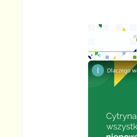
P
U
Dlaczego wa
l
n
a
m
y
u
t
e