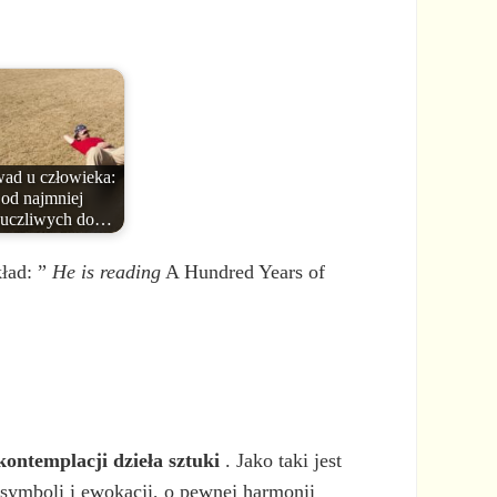
wad u człowieka:
od najmniej
uczliwych do…
ład: ”
He is reading
A Hundred Years of
ontemplacji dzieła sztuki
. Jako taki jest
symboli i ewokacji, o pewnej harmonii