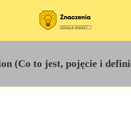
Szkoła wiedzy
Znaczenia
on (Co to jest, pojęcie i defin