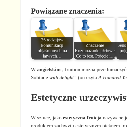
Powiązane znaczenia:
36 rodzajów
komunikacji
Znaczenie
Sens 
objaśnionych na
Rozmnażanie płciowe
poję
łatwych…
(Co to jest, Pojęcie i…
W
angielskim
, fruition można przetłumaczyć
Solitude
with delight”
(on czyta
A Hundred Yea
Estetyczne urzeczywis
W sztuce, jako
estetyczna fruicja
nazywane j
produktem zachwytu estetycznym pięknem, roz