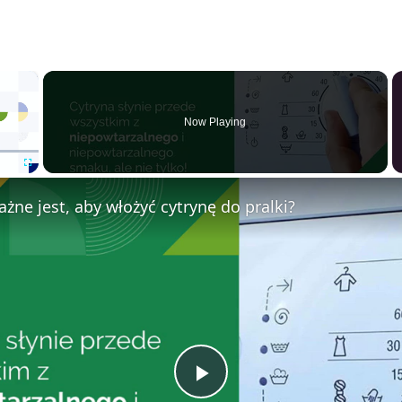
×
Now Playing
F
żne jest, aby włożyć cytrynę do pralki?
u
l
l
s
c
r
e
e
n
P