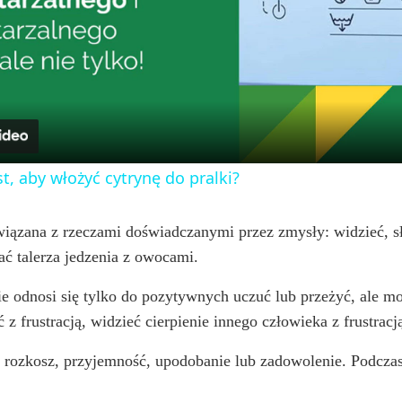
l
a
y
t, aby włożyć cytrynę do pralki?
V
iązana z rzeczami doświadczanymi przez zmysły: widzieć, sł
ć talerza jedzenia z owocami.
i
ie odnosi się tylko do pozytywnych uczuć lub przeżyć, ale 
d
 frustracją, widzieć cierpienie innego człowieka z frustracj
 rozkosz, przyjemność, upodobanie lub zadowolenie. Podcza
e