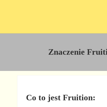
Przejdź do treści
Skip to site footer
Znaczenie Fruiti
Co to jest Fruition: