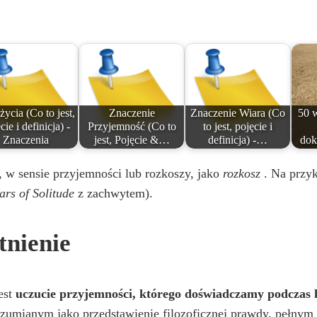
o
życia (Co to jest,
Znaczenie
Znaczenie Wiara (Co
50 
cie i definicja) -
Przyjemność (Co to
to jest, pojęcie i
Znaczenia
jest, Pojęcie &…
definicja) -…
dok
, w sensie przyjemności lub rozkoszy, jako
rozkosz
. Na przyk
rs of Solitude
z zachwytem).
tnienie
est
uczucie przyjemności, którego doświadczamy podczas k
umianym jako przedstawienie filozoficznej prawdy, pełnym 