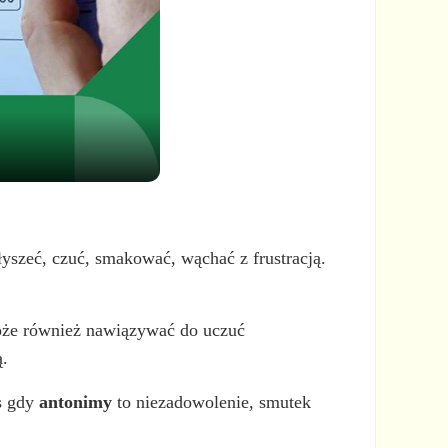
yszeć, czuć, smakować, wąchać z frustracją.
może również nawiązywać do uczuć
ą.
s gdy
antonimy
to niezadowolenie, smutek