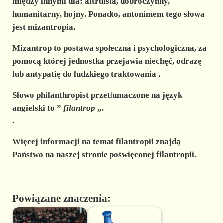
między innymi dla: altruista, dobroczynny,
humanitarny, hojny. Ponadto, antonimem tego słowa
jest mizantropia.
Mizantrop
to
postawa społeczna i psychologiczna, za
pomocą której jednostka przejawia niechęć, odrazę
lub antypatię do ludzkiego traktowania
.
Słowo philanthropist przetłumaczone na język
angielski to ”
filantrop
„.
.
Więcej informacji na temat filantropii znajdą
Państwo na naszej stronie poświęconej filantropii.
Powiązane znaczenia: