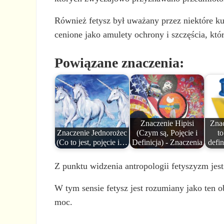
Również fetysz był uważany przez niektóre kul
cenione jako amulety ochrony i szczęścia, które
Powiązane znaczenia:
Znaczenie Hipisi
Zna
Znaczenie Jednorożec
(Czym są, Pojęcie i
to
(Co to jest, pojęcie i…
Definicja) - Znaczenia
defin
Z punktu widzenia antropologii fetyszyzm jes
W tym sensie fetysz jest rozumiany jako ten o
moc.