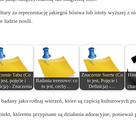
tury za reprezentację jakiegoś bóstwa lub istoty wyższej z 
 ludzie nosili.
czenie Tabu (Co
Znaczenie Suerte (Co
Hind
 jest, pojęcie i
Badania terenowe: co
to jest, Pojęcie i
icja) - Znaczenia
to jest, cechy…
Definicja) -…
char
t badany jako rodzaj wierzeń, które są częścią kulturowych 
biekt, któremu przypisane są działania adoracyjne, ponieważ