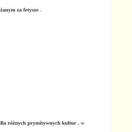
żanym za fetysze
.
 dla różnych prymitywnych kultur
, w