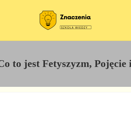
Szkoła wiedzy
Znaczenia
o to jest Fetyszyzm, Pojęcie i