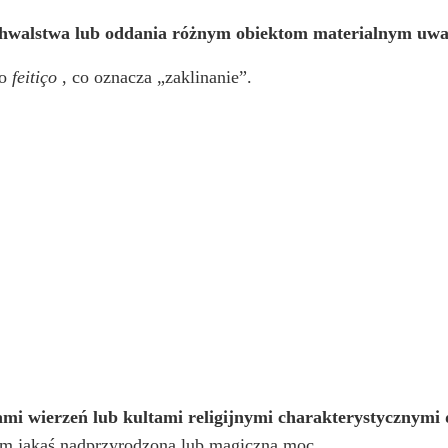
hwalstwa lub oddania różnym obiektom materialnym uwa
go
feitiço
, co oznacza „zaklinanie”.
mi wierzeń lub kultami religijnymi charakterystycznymi
m jakąś nadprzyrodzoną lub magiczną moc.