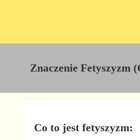
Przejdź do treści
Skip to site footer
Znaczenie Fetyszyzm (C
Co to jest fetyszyzm: