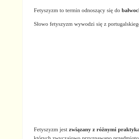
Fetyszyzm to termin odnoszący się do
bałwoc
Słowo fetyszyzm wywodzi się z portugalskie
Fetyszyzm jest
związany z różnymi praktyka
których zwyczajowo przyznawano przedmioto