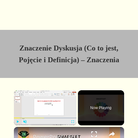
Znaczenie Dyskusja (Co to jest,
Pojęcie i Definicja) – Znaczenia
×
Now Playing
×
P
U
F
PowerPoint - Co to jest SmartArt Łatwe wstawianie diagramów!
l
n
u