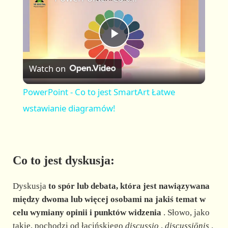
a
m
l
y
u
l
t
s
P
e
c
r
Watch on
e
l
e
PowerPoint - Co to jest SmartArt Łatwe
n
a
wstawianie diagramów!
y
Co to jest dyskusja:
V
Dyskusja
to spór lub debata, która jest nawiązywana
i
między dwoma lub więcej osobami na jakiś temat w
celu wymiany opinii i punktów widzenia
. Słowo, jako
takie, pochodzi od łacińskiego
discussio
,
discussiōnis
.