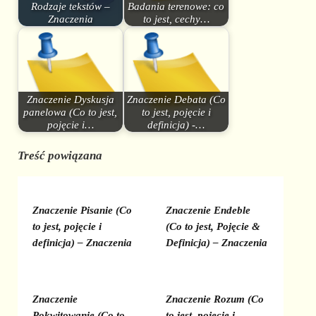
Rodzaje tekstów –
Badania terenowe: co
Znaczenia
to jest, cechy…
Znaczenie Dyskusja
Znaczenie Debata (Co
panelowa (Co to jest,
to jest, pojęcie i
pojęcie i…
definicja) -…
Treść powiązana
Znaczenie Pisanie (Co
Znaczenie Endeble
to jest, pojęcie i
(Co to jest, Pojęcie &
definicja) – Znaczenia
Definicja) – Znaczenia
Znaczenie
Znaczenie Rozum (Co
Pokwitowanie (Co to
to jest, pojęcie i