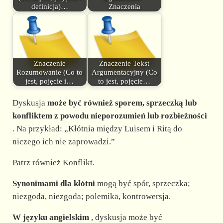
definicja)…
Znaczenia
Znaczenie
Znaczenie Tekst
Rozumowanie (Co to
Argumentacyjny (Co
jest, pojęcie i…
to jest, pojęcie…
Dyskusja
może być również sporem, sprzeczką lub
konfliktem z powodu nieporozumień lub rozbieżności
. Na przykład: „Kłótnia między Luisem i Ritą do
niczego ich nie zaprowadzi.”
Patrz również Konflikt.
Synonimami dla kłótni
mogą być spór, sprzeczka;
niezgoda, niezgoda; polemika, kontrowersja.
W języku angielskim
, dyskusja może być