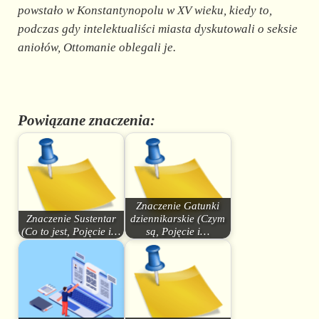
powstało w Konstantynopolu w XV wieku, kiedy to,
podczas gdy intelektualiści miasta dyskutowali o seksie
aniołów, Ottomanie oblegali je.
Powiązane znaczenia:
Znaczenie Gatunki
Znaczenie Sustentar
dziennikarskie (Czym
(Co to jest, Pojęcie i…
są, Pojęcie i…