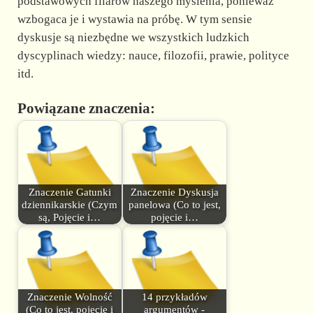
podstawowych filarów naszego myślenia, ponieważ
wzbogaca je i wystawia na próbę. W tym sensie
dyskusje są niezbędne we wszystkich ludzkich
dyscyplinach wiedzy: nauce, filozofii, prawie, polityce
itd.
Powiązane znaczenia:
Znaczenie Gatunki
Znaczenie Dyskusja
dziennikarskie (Czym
panelowa (Co to jest,
są, Pojęcie i…
pojęcie i…
Znaczenie Wolność
14 przykładów
(Co to jest, pojęcie i
argumentów -