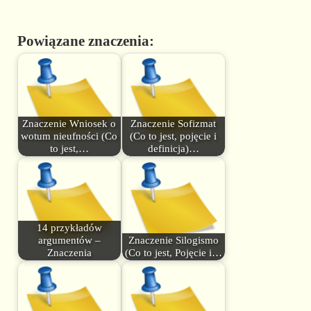
Powiązane znaczenia:
Znaczenie Wniosek o
Znaczenie Sofizmat
wotum nieufności (Co
(Co to jest, pojęcie i
to jest,…
definicja)…
14 przykładów
argumentów –
Znaczenie Silogismo
Znaczenia
(Co to jest, Pojęcie i…