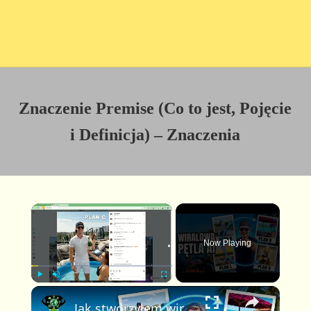
Znaczenie Premise (Co to jest, Pojęcie
i Definicja) – Znaczenia
×
Now Playing
×
P
U
F
Jak stworzyłem wirusowe wideo Plan A Plan B w pętli z pomocą AI (pełny poradnik FlexClip)
l
n
u