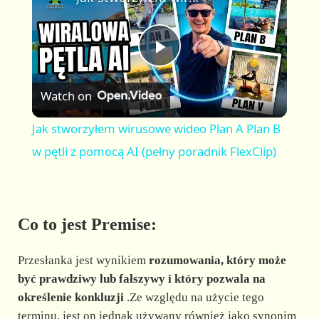
a
m
l
y
u
l
t
s
P
e
c
r
Watch on
e
l
e
Jak stworzyłem wirusowe wideo Plan A Plan B
n
a
w pętli z pomocą AI (pełny poradnik FlexClip)
y
Co to jest Premise:
V
Przesłanka jest wynikiem
rozumowania, który może
i
być prawdziwy lub fałszywy i który pozwala na
określenie konkluzji
.Ze względu na użycie tego
terminu, jest on jednak używany również jako synonim