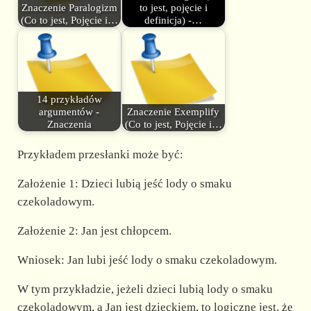
Znaczenie Paralogizm
to jest, pojęcie i
(Co to jest, Pojęcie i…
definicja) -…
14 przykładów
argumentów -
Znaczenie Exemplify
Znaczenia
(Co to jest, Pojęcie i…
Przykładem przesłanki może być:
Założenie 1: Dzieci lubią jeść lody o smaku
czekoladowym.
Założenie 2: Jan jest chłopcem.
Wniosek: Jan lubi jeść lody o smaku czekoladowym.
W tym przykładzie, jeżeli dzieci lubią lody o smaku
czekoladowym, a Jan jest dzieckiem, to logiczne jest, że