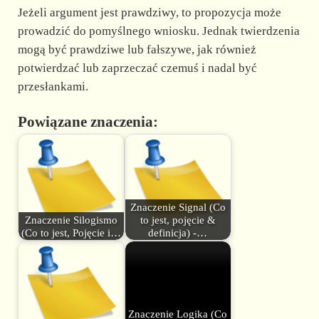
Jeżeli argument jest prawdziwy, to propozycja może
prowadzić do pomyślnego wniosku. Jednak twierdzenia
mogą być prawdziwe lub fałszywe, jak również
potwierdzać lub zaprzeczać czemuś i nadal być
przesłankami.
Powiązane znaczenia:
Znaczenie Signal (Co
Znaczenie Silogismo
to jest, pojęcie &
(Co to jest, Pojęcie i…
definicja) -…
Znaczenie Logika (Co