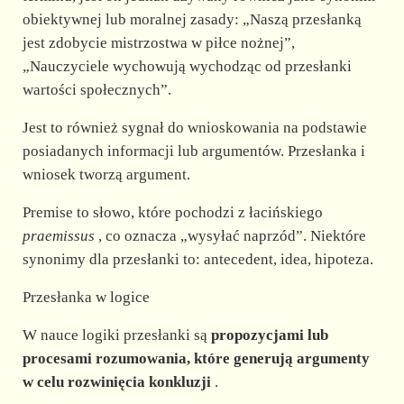
d
obiektywnej lub moralnej zasady: „Naszą przesłanką
jest zdobycie mistrzostwa w piłce nożnej”,
e
„Nauczyciele wychowują wychodząc od przesłanki
wartości społecznych”.
o
Jest to również sygnał do wnioskowania na podstawie
posiadanych informacji lub argumentów. Przesłanka i
wniosek tworzą argument.
Premise to słowo, które pochodzi z łacińskiego
praemissus
, co oznacza „wysyłać naprzód”. Niektóre
synonimy dla przesłanki to: antecedent, idea, hipoteza.
Przesłanka w logice
W nauce logiki przesłanki są
propozycjami lub
procesami rozumowania, które generują argumenty
w celu rozwinięcia konkluzji
.