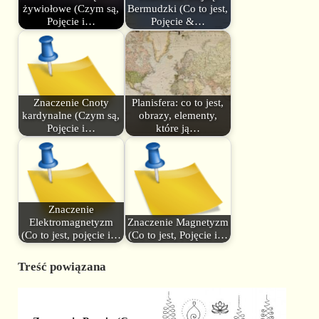
żywiołowe (Czym są,
Bermudzki (Co to jest,
Pojęcie i…
Pojęcie &…
Znaczenie Cnoty
Planisfera: co to jest,
kardynalne (Czym są,
obrazy, elementy,
Pojęcie i…
które ją…
Znaczenie
Elektromagnetyzm
Znaczenie Magnetyzm
(Co to jest, pojęcie i…
(Co to jest, Pojęcie i…
Treść powiązana