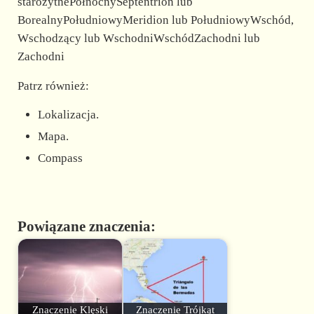
starożytnePółnocnySeptentrion lub
BorealnyPołudniowyMeridion lub PołudniowyWschód,
Wschodzący lub WschodniWschódZachodni lub
Zachodni
Patrz również:
Lokalizacja.
Mapa.
Compass
Powiązane znaczenia:
Znaczenie Klęski
Znaczenie Trójkąt