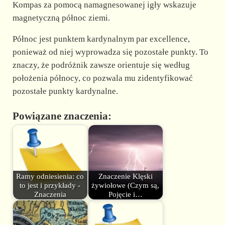
Kompas za pomocą namagnesowanej igły wskazuje
magnetyczną północ ziemi.
Północ jest punktem kardynalnym par excellence,
ponieważ od niej wyprowadza się pozostałe punkty. To
znaczy, że podróżnik zawsze orientuje się według
położenia północy, co pozwala mu zidentyfikować
pozostałe punkty kardynalne.
Powiązane znaczenia:
Ramy odniesienia: co
Znaczenie Klęski
to jest i przykłady -
żywiołowe (Czym są,
Znaczenia
Pojęcie i…