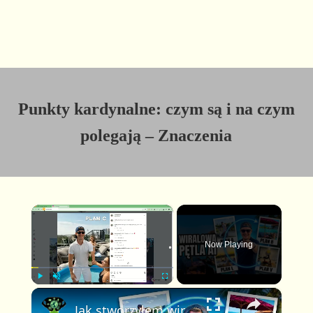
Punkty kardynalne: czym są i na czym
polegają – Znaczenia
×
Now Playing
×
P
U
F
Jak stworzyłem wirusowe wideo Plan A Plan B w pętli z pomocą AI (pełny poradnik FlexClip)
l
n
u