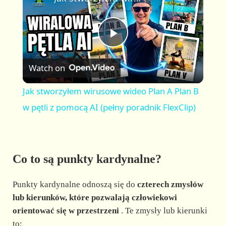
a
m
l
y
u
l
t
s
P
e
c
r
Watch on
e
l
e
Jak stworzyłem wirusowe wideo Plan A Plan B
n
a
w pętli z pomocą AI (pełny poradnik FlexClip)
y
Co to są punkty kardynalne?
V
Punkty kardynalne odnoszą się do
czterech zmysłów
i
lub kierunków, które pozwalają człowiekowi
orientować się w przestrzeni
. Te zmysły lub kierunki
to: