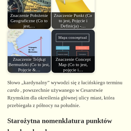
Znaczenie Położenie
Znaczenie Punkt (Co
Geograficzne (Co to
to jest, Pojęcie i
jest,…
Definicja) -…
Znaczenie Trójkąt
Znaczenie Concept
Bermudzki (Co to jest,
Map (Co to jest,
Pojęcie &…
pojęcie i…
Słowo „kardynalny” wywodzi się z łacińskiego terminu
cardo
, powszechnie używanego w Cesarstwie
Rzymskim dla określenia głównej ulicy miast, która
przebiegała z północy na południe.
Starożytna nomenklatura punktów