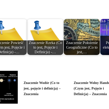
czenie Powieść
Znaczenie Rzeka (Co
Znaczenie Położenie
P
m jest, Pojęcie i
to jest, Pojęcie i
Geograficzne (Co to
ele
efinicja) -…
Definicja) -…
jest,…
Znaczenie Wodór (Co to
Znaczenie Wolny Hande
jest, pojęcie i definicja) –
(Czym jest, Pojęcie i
Znaczenia
Definicja) – Znaczenia