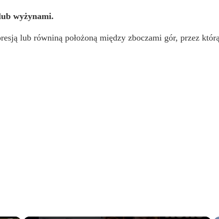
lub wyżynami.
epresją lub równiną położoną między zboczami gór, przez któr