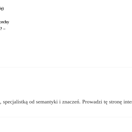
dę)
 cechy
? –
, specjalistką od semantyki i znaczeń. Prowadzi tę stronę inte