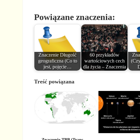
Powiązane znaczenia:
Znaczenie Długość
60 przykładów
Zna
geograficzna (Co to
wartościowych cech
(Czy
jest, pojęcie…
dla życia – Znaczenia
D
Treść powiązana
Znaczenie TPP (Trans-