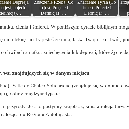
czenie Depresja
Znaczenie Rzeka (Co
Znaczenie Tyran (Co
Trzęs
to jest, pojęcie i
to jest, Pojęcie i
to jest, Pojęcie i
definicja)…
Definicja) -…
Definicja) -…
smutku, cienia i śmierci. W poniższym cytacie biblijnym mo
ę nie ulęknę, bo Ty jesteś ze mną; laska Twoja i kij Twój, p
o chwilach smutku, zniechęcenia lub depresji, które życie da
.
w, wsi znajdujących się w danym miejscu.
a), Valle de Chalco Solidaridad (znajduje się w dolinie da
ju), doliny międzyandyjskie.
m przyrody. Jest to pustynny krajobraz, silna atrakcja turys
należąca do Regionu Antofagasta.