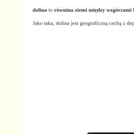
dolina
to
równina ziemi między wzgórzami 
Jako taka, dolina jest geograficzną cechą z d