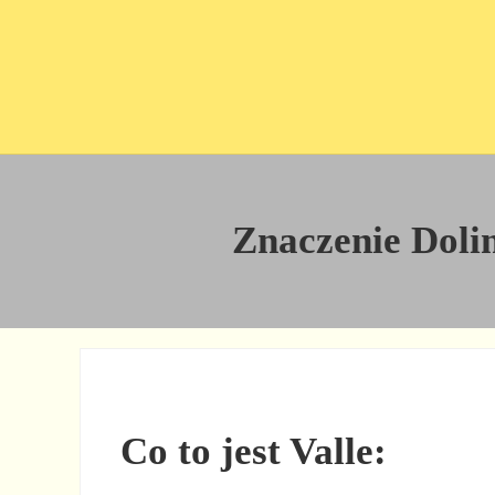
Przejdź do treści
Skip to site footer
Znaczenie Dolin
Co to jest Valle: