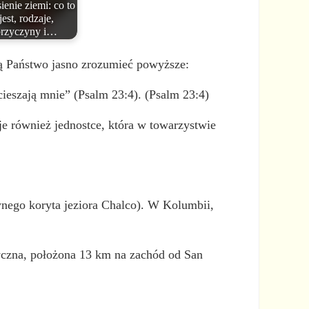
ienie ziemi: co to
jest, rodzaje,
przyczyny i…
gą Państwo jasno zrozumieć powyższe:
ocieszają mnie” (Psalm 23:4). (Psalm 23:4)
je również jednostce, która w towarzystwie
wnego koryta jeziora Chalco). W Kolumbii,
tyczna, położona 13 km na zachód od San