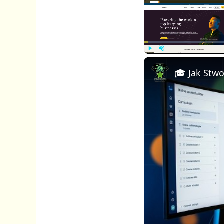
P
U
l
n
a
m
y
u
t
e