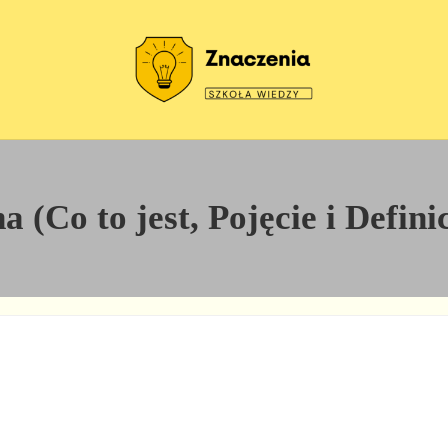
Szkoła wiedzy
Znaczenia
a (Co to jest, Pojęcie i Defini