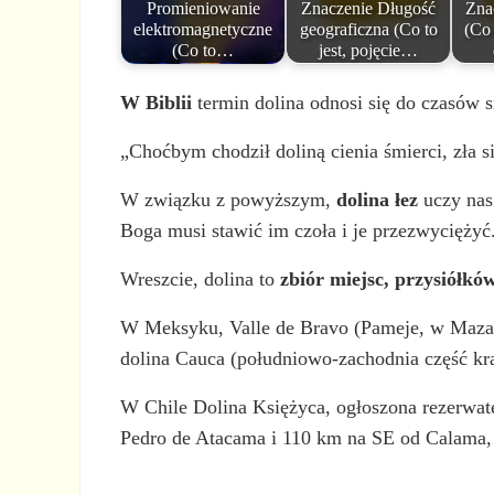
Promieniowanie
Znaczenie Długość
Zna
elektromagnetyczne
geograficzna (Co to
(Co 
(Co to…
jest, pojęcie…
W Biblii
termin dolina odnosi się do czasów 
„Choćbym chodził doliną cienia śmierci, zła si
W związku z powyższym,
dolina łez
uczy nas 
Boga musi stawić im czoła i je przezwyciężyć
Wreszcie, dolina to
zbiór miejsc, przysiółkó
W Meksyku, Valle de Bravo (Pameje, w Mazahu
dolina Cauca (południowo-zachodnia część kra
W Chile Dolina Księżyca, ogłoszona rezerwate
Pedro de Atacama i 110 km na SE od Calama, 