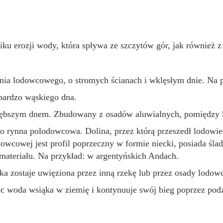
niku erozji wody, która spływa ze szczytów gór, jak również 
ia lodowcowego, o stromych ścianach i wklęsłym dnie. Na pr
bardzo wąskiego dna.
 głębszym dnem. Zbudowany z osadów aluwialnych, pomiędzy
o rynna polodowcowa. Dolina, przez którą przeszedł lodowie
dowcowej jest profil poprzeczny w formie niecki, posiada śla
ateriału. Na przykład: w argentyńskich Andach.
ka zostaje uwięziona przez inną rzekę lub przez osady lodow
ięc woda wsiąka w ziemię i kontynuuje swój bieg poprzez pod