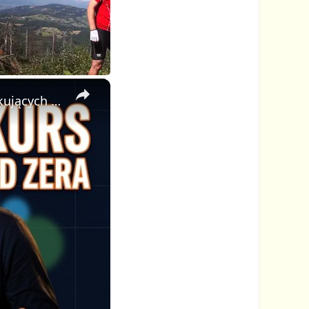
×
🎓 Jak Stworzyć Kurs Online od Zera — Pełny Tutorial dla Początkujących (Rejestracji do Publikacji)