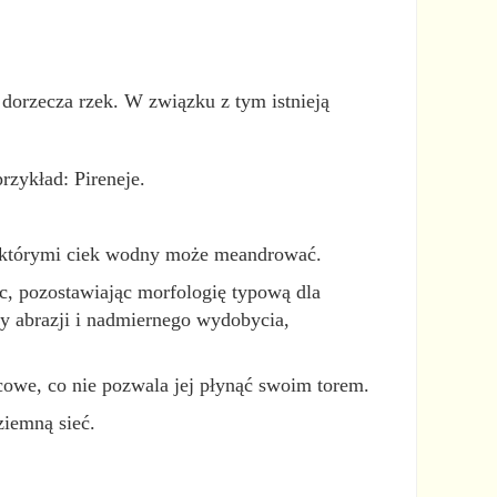
z dorzecza rzek. W związku z tym istnieją
zykład: Pireneje.
 którymi ciek wodny może meandrować.
c, pozostawiając morfologię typową dla
dy abrazji i nadmiernego wydobycia,
cowe, co nie pozwala jej płynąć swoim torem.
ziemną sieć.