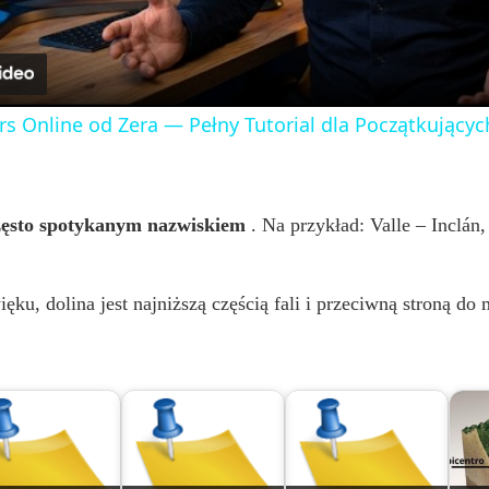
a
y
rs Online od Zera — Pełny Tutorial dla Początkujących
V
i
zęsto spotykanym nazwiskiem
. Na przykład: Valle – Inclán,
d
ęku, dolina jest najniższą częścią fali i przeciwną stroną do m
e
o