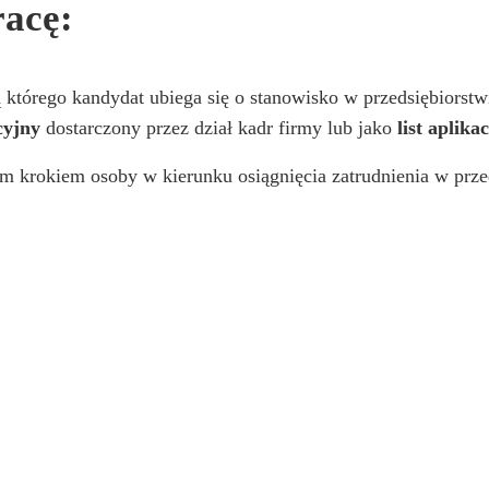
racę:
którego kandydat ubiega się o stanowisko w przedsiębiorst
cyjny
dostarczony przez dział kadr firmy lub jako
list aplika
ym krokiem osoby w kierunku osiągnięcia zatrudnienia w prze