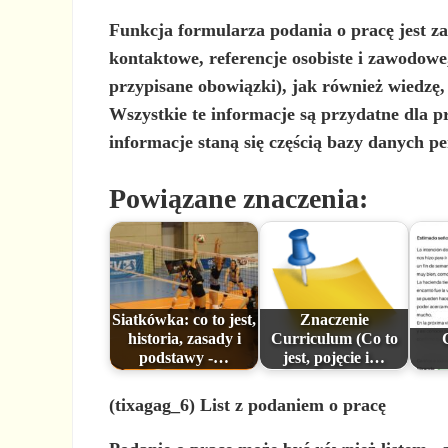
Funkcja
formularza podania o pracę
jest z
kontaktowe, referencje osobiste i zawodowe
przypisane obowiązki), jak również wiedzę, 
Wszystkie te informacje są przydatne dla 
informacje staną się częścią bazy danych pe
Powiązane znaczenia:
Siatkówka: co to jest,
Znaczenie
historia, zasady i
Curriculum (Co to
podstawy -…
jest, pojęcie i…
(tixagag_6) List z podaniem o pracę