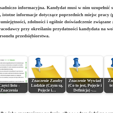
o
asadniczo informacyjna. Kandydat musi w nim uzupełnić 
, istotne informacje dotyczące poprzednich miejsc pracy 
umiejętności, zdolności i ogólnie doświadczenie związane 
pracodawcy przy określaniu przydatności kandydata na wo
rsonelu przedsiębiorstwa.
Znaczenie Zasoby
Znaczenie Wywiad
Zn
Części listu -
Ludzkie (Czym są,
(Co to jest, Pojęcie i
te
Znaczenia
Pojęcie i…
Definicja) -…