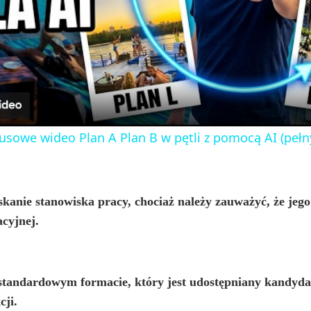
l
a
y
usowe wideo Plan A Plan B w pętli z pomocą AI (pełn
V
i
yskanie stanowiska pracy, chociaż należy zauważyć, że je
cyjnej.
d
tandardowym formacie, który jest udostępniany kandydat
e
cji.