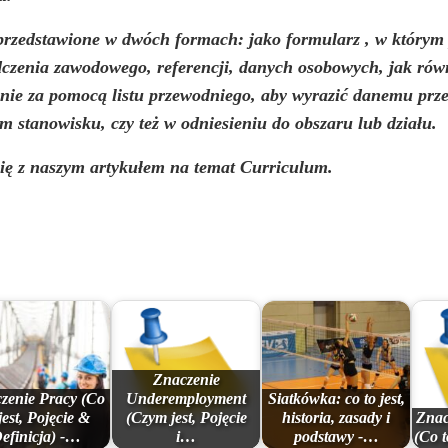
ć przedstawione w dwóch formach: jako
formularz
, w którym
czenia zawodowego, referencji, danych osobowych, jak rów
nie za pomocą listu przewodniego, aby wyrazić danemu prze
 stanowisku, czy też w odniesieniu do obszaru lub działu.
się z naszym artykułem na temat Curriculum.
Znaczenie
zenie Pracy (Co
Underemployment
Siatkówka: co to jest,
 jest, Pojęcie &
(Czym jest, Pojęcie
historia, zasady i
Znac
efinicja) -…
i…
podstawy -…
(Co t