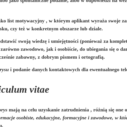
 albo jako spontaniczne podanie, albo w odpowiedzi na we
jako
list
motywacyjny
, w którym aplikant wyraża swoje za
sku, czy też w konkretnym obszarze lub dziale.
dstawić swoją wiedzę i umiejętności (ponieważ za komp
zarówno zawodowo, jak i osobiście, do ubiegania się o da
cześnie zabawny, z dobrym pismem i ortografią.
orysu
i podanie danych kontaktowych dla ewentualnego tele
iculum vitae
orys
mają na celu
uzyskanie zatrudnienia
, różnią się one
macje osobiste, edukacyjne, formacyjne i zawodowe, w k
a.