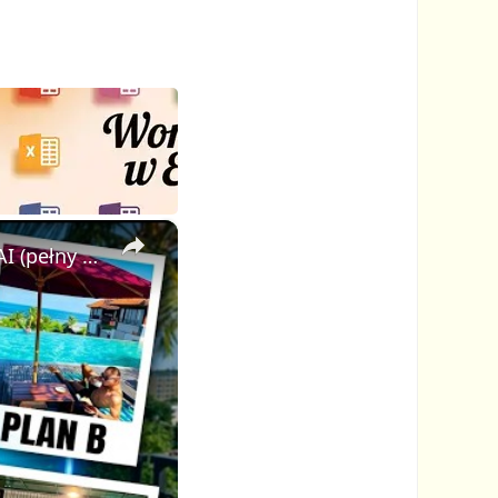
×
Jak stworzyłem wirusowe wideo Plan A Plan B w pętli z pomocą AI (pełny poradnik FlexClip)