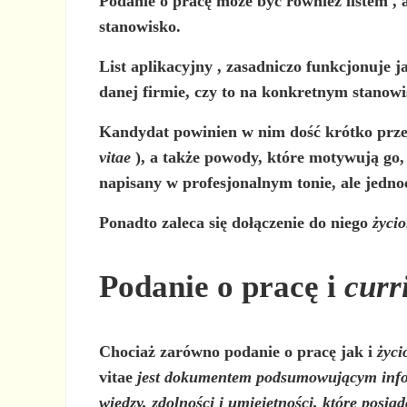
Podanie o pracę
może być również
listem
,
stanowisko.
List
aplikacyjny
, zasadniczo funkcjonuje 
danej firmie, czy to na konkretnym stanowi
Kandydat powinien w nim dość krótko prze
vitae
), a także powody, które motywują go, 
napisany w profesjonalnym tonie, ale jedno
Ponadto zaleca się dołączenie do niego
życi
Podanie o pracę i
curr
Chociaż zarówno
podanie o pracę
jak i
życi
vitae
jest dokumentem podsumowującym infor
wiedzy, zdolności i umiejętności, które posiad