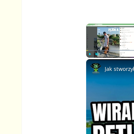
P
U
l
n
a
m
y
u
t
e