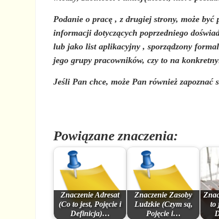
Podanie o pracę , z drugiej strony, może by
informacji dotyczących poprzedniego doświad
lub jako
list aplikacyjny
, sporządzony formal
jego grupy pracowników, czy to na konkretnym
Jeśli Pan chce, może Pan również zapoznać 
Powiązane znaczenia:
Znaczenie Adresat
Znaczenie Zasoby
Znac
(Co to jest, Pojęcie i
Ludzkie (Czym są,
to
Definicja)…
Pojęcie i…
D