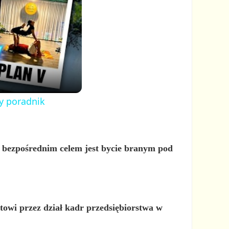
y poradnik
go bezpośrednim celem jest bycie branym pod
owi przez dział kadr przedsiębiorstwa w