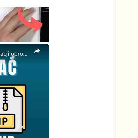
×
📦 Jak przekonwertować RAR do ZIP online za darmo | Bez instalacji oprogramowania