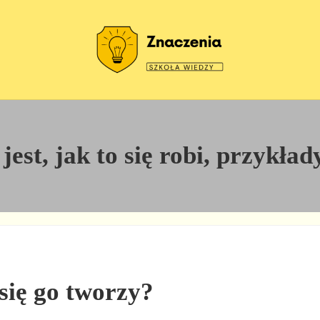
Szkoła wiedzy
Znaczenia
 jest, jak to się robi, przykła
 się go tworzy?