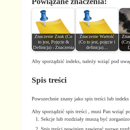
Powiązane znaczenia:
Znaczenie Znak (Co
Znaczenie Wartość
Zna
to jest, Pojęcie &
(Co to jest, pojęcie i
(Czy
Definicja) - Znaczenia
definicja)…
D
Aby sporządzić indeks, należy wziąć pod uwa
Spis treści
Powszechnie znany jako spis treści lub indeks 
Aby sporządzić spis treści , musi Pan wziąć 
Sekcje lub rozdziały muszą być zorganizow
Spis treści powinien zawierać nazwę rozdzi