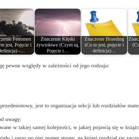
czenie Fenomen
Znaczenie Klęski
Znaczenie Branding
Znac
m jest, Pojęcie i
żywiołowe (Czym są,
(Co to jest, pojęcie i
(Co
efinicja) -…
Pojęcie i…
definicja)…
gę pewne względy w zależności od jego rodzaju:
przedmiotowy, jest to organizacja sekcji lub rozdziałów mater
pod uwagę:
ane w takiej samej kolejności, w jakiej pojawią się w książc
ału i zaraz po niej numer strony, na której rozdział się zaczy