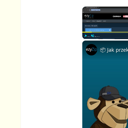
P
U
l
n
a
m
y
u
t
e