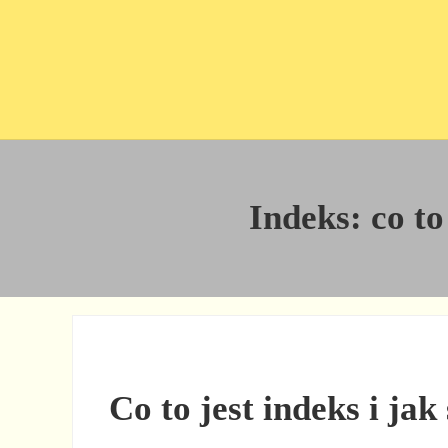
Przejdź do treści
Skip to site footer
Indeks: co to
Co to jest indeks i jak