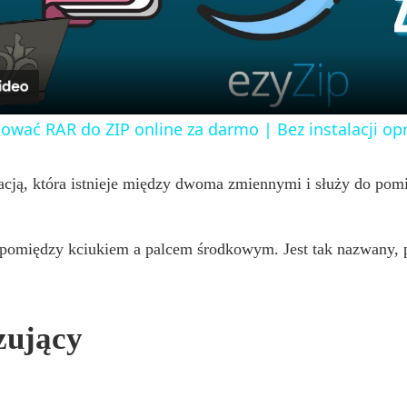
a
y
tować RAR do ZIP online za darmo | Bez instalacji 
V
lacją, która istnieje między dwoma zmiennymi i służy do pomia
i
 pomiędzy kciukiem a palcem środkowym. Jest tak nazwany, 
d
e
zujący
o