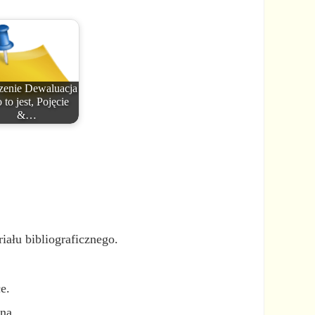
zenie Dewaluacja
 to jest, Pojęcie
&…
iału bibliograficznego.
e.
na.