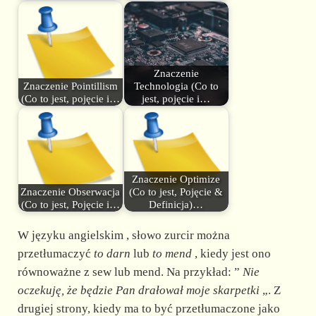
Znaczenie
Znaczenie Pointillism
Technologia (Co to
(Co to jest, pojęcie i…
jest, pojęcie i…
Znaczenie Optimize
Znaczenie Obserwacja
(Co to jest, Pojęcie &
(Co to jest, Pojęcie i…
Definicja)…
W języku angielskim , słowo zurcir można
przetłumaczyć
to darn
lub
to mend
, kiedy jest ono
równoważne z sew lub mend. Na przykład: ”
Nie
oczekuję, że będzie Pan drałował moje skarpetki
„. Z
drugiej strony, kiedy ma to być przetłumaczone jako