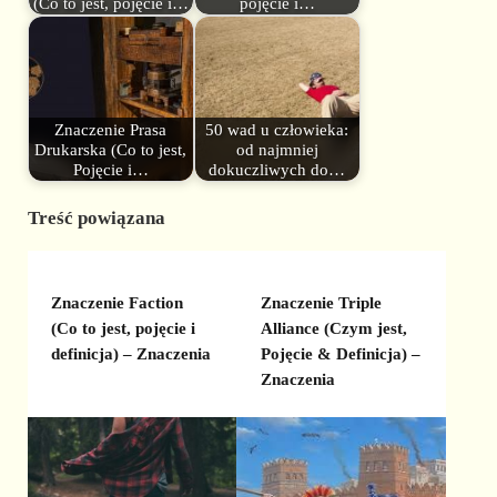
(Co to jest, pojęcie i…
pojęcie i…
Znaczenie Prasa
50 wad u człowieka:
Drukarska (Co to jest,
od najmniej
Pojęcie i…
dokuczliwych do…
Treść powiązana
Znaczenie Faction
Znaczenie Triple
(Co to jest, pojęcie i
Alliance (Czym jest,
definicja) – Znaczenia
Pojęcie & Definicja) –
Znaczenia