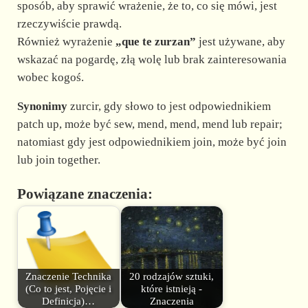
sposób, aby sprawić wrażenie, że to, co się mówi, jest
rzeczywiście prawdą.
Również wyrażenie
„que te zurzan”
jest używane, aby
wskazać na pogardę, złą wolę lub brak zainteresowania
wobec kogoś.
Synonimy
zurcir, gdy słowo to jest odpowiednikiem
patch up, może być sew, mend, mend, mend lub repair;
natomiast gdy jest odpowiednikiem join, może być join
lub join together.
Powiązane znaczenia:
Znaczenie Technika
20 rodzajów sztuki,
(Co to jest, Pojęcie i
które istnieją -
Definicja)…
Znaczenia