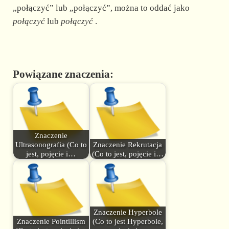
„połączyć” lub „połączyć”, można to oddać jako
połączyć
lub
połączyć
.
Powiązane znaczenia:
Znaczenie
Ultrasonografia (Co to
Znaczenie Rekrutacja
jest, pojęcie i…
(Co to jest, pojęcie i…
Znaczenie Hyperbole
Znaczenie Pointillism
(Co to jest Hyperbole,