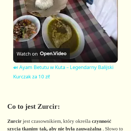
a
y
V
Watch on
i
🍛 Ayam Betutu w Kuta – Legendarny Balijski
Kurczak za 10 zł!
d
e
Co to jest Zurcir:
o
Zurcir
jest czasownikiem, który określa
czynność
szycia tkaniny tak, aby nie była zauważalna
. Słowo to