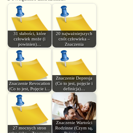
31 słabości, które
20 najważniejszych
człowiek może (i
cnót człowieka –
powinien)…
Znaczenia
Znaczenie Depresja
Znaczenie Revocation
(Co to jest, pojęcie i
(Co to jest, Pojęcie i…
definicja)…
Znaczenie Wartości
27 mocnych stron
Rodzinne (Czym są,