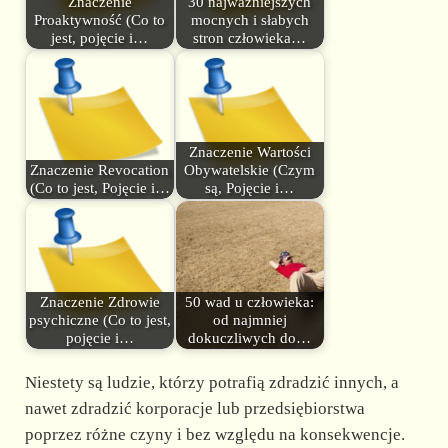
Znaczenie
30 najważniejszych
Proaktywność (Co to
mocnych i słabych
jest, pojęcie i…
stron człowieka…
Znaczenie Wartości
Znaczenie Revocation
Obywatelskie (Czym
(Co to jest, Pojęcie i…
są, Pojęcie i…
Znaczenie Zdrowie
50 wad u człowieka:
psychiczne (Co to jest,
od najmniej
pojęcie i…
dokuczliwych do…
Niestety są ludzie, którzy potrafią zdradzić innych, a
nawet zdradzić korporacje lub przedsiębiorstwa
poprzez różne czyny i bez względu na konsekwencje.