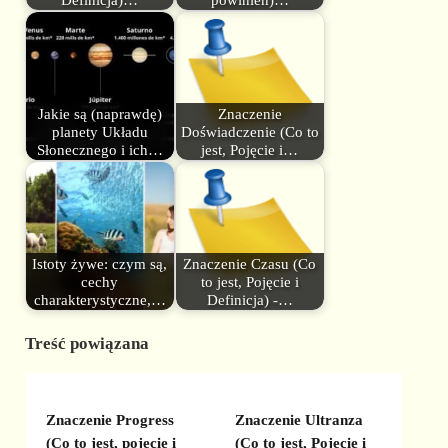
Jakie są (naprawdę)
Znaczenie
planety Układu
Doświadczenie (Co to
Słonecznego i ich…
jest, Pojęcie i…
Istoty żywe: czym są,
Znaczenie Czasu (Co
cechy
to jest, Pojęcie i
charakterystyczne,…
Definicja) -…
Treść powiązana
Znaczenie Progress
Znaczenie Ultranza
(Co to jest, pojęcie i
(Co to jest, Pojęcie i