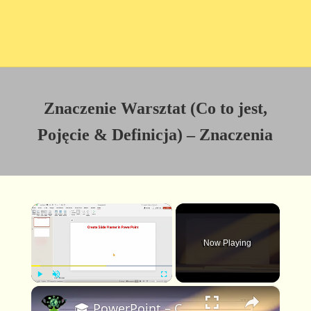
Znaczenie Warsztat (Co to jest,
Pojęcie & Definicja) – Znaczenia
×
Now Playing
×
P
U
F
🎓 PowerPoint – Czym jest Wzorzec slajdów i jak go utworzyć
l
n
u