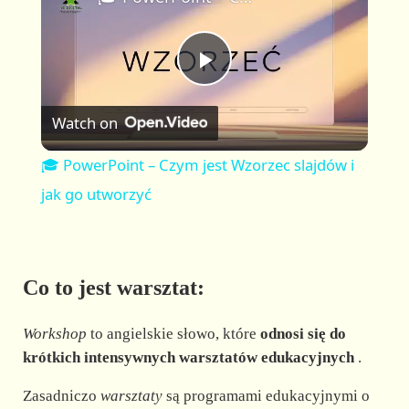
a
m
l
y
u
l
t
s
P
e
c
r
Watch on
e
l
e
🎓 PowerPoint – Czym jest Wzorzec slajdów i
n
a
jak go utworzyć
y
Co to jest warsztat:
V
Workshop
to angielskie słowo, które
odnosi się do
i
krótkich intensywnych warsztatów edukacyjnych
.
Zasadniczo
warsztaty
są programami edukacyjnymi o