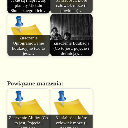
Jakie są (naprawdę)
31 słabości, które
planety Układu
człowiek może (i
Słonecznego i ich…
powinien)…
Znaczenie
Oprogramowanie
Znaczenie Edukacja
Edukacyjne (Co to
(Co to jest, pojęcie i
jest,…
definicja)…
Powiązane znaczenia:
Znaczenie Ability (Co
31 słabości, które
to jest, Pojęcie i
człowiek może (i
Definicja)…
powinien)…