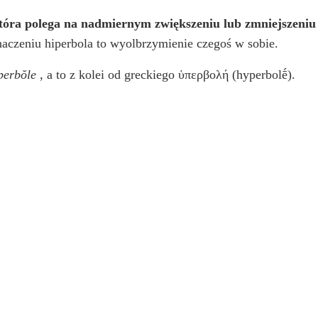
 która polega na nadmiernym zwiększeniu lub zmniejszeniu 
aczeniu hiperbola to wyolbrzymienie czegoś w sobie.
perbŏle
, a to z kolei od greckiego ὑπερβολή (hyperbolḗ).