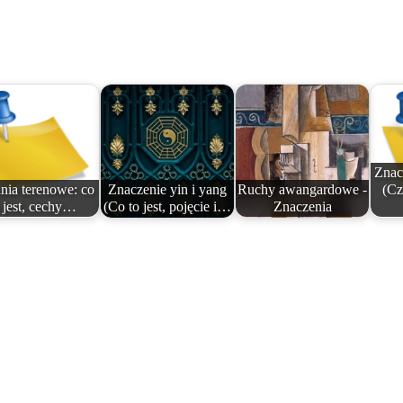
Znac
nia terenowe: co
Znaczenie yin i yang
Ruchy awangardowe -
(Cz
o jest, cechy…
(Co to jest, pojęcie i…
Znaczenia