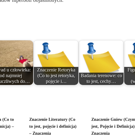
adów hiperboli objaśnionych.
ad u człowieka:
Znaczenie Retoryka
Figu
od najmniej
(Co to jest retoryka,
Badania terenowe: co
uczliwych do…
pojęcie i…
to jest, cechy…
(w
a (Co to
Znaczenie Literatury (Co
Znaczenie Gniew (Czy
inicja) –
to jest, pojęcie i definicja)
jest, Pojęcie i Definicja)
– Znaczenia
Znaczenia