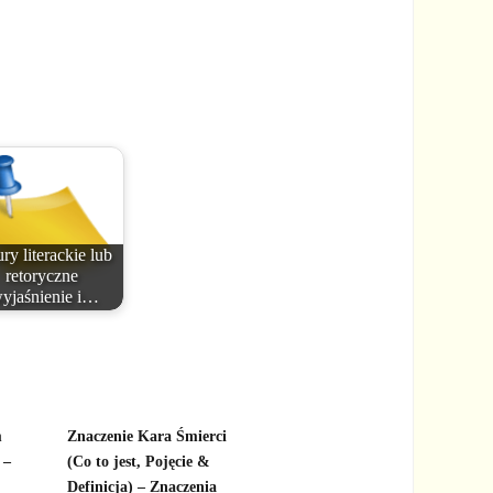
ry literackie lub
retoryczne
yjaśnienie i…
m
Znaczenie Kara Śmierci
 –
(Co to jest, Pojęcie &
Definicja) – Znaczenia