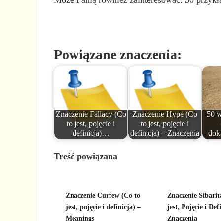
Może Panią również zainteresować: 50 przykł
Powiązane znaczenia:
Znaczenie Fallacy (Co
Znaczenie Hype (Co
50 w
to jest, pojęcie i
to jest, pojęcie i
definicja)…
definicja) – Znaczenia
dok
Treść powiązana
Znaczenie Curfew (Co to
Znaczenie Sibarit
jest, pojęcie i definicja) –
jest, Pojęcie i Def
Meanings
Znaczenia