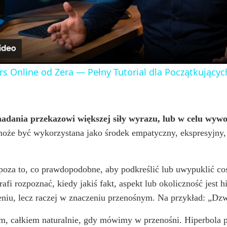
a
y
rs Online od Zera — Pełny Tutorial dla Początkujących
V
i
nadania przekazowi większej siły wyrazu, lub w celu wywo
 może być wykorzystana jako środek empatyczny, ekspresyjny,
d
za to, co prawdopodobne, aby podkreślić lub uwypuklić coś,
e
 rozpoznać, kiedy jakiś fakt, aspekt lub okoliczność jest h
niu, lecz raczej w znaczeniu przenośnym. Na przykład: „Dz
o
m, całkiem naturalnie, gdy mówimy w przenośni. Hiperbola 