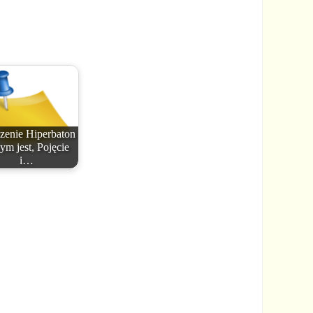
zenie Hiperbaton
ym jest, Pojęcie
i…