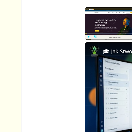
P
U
l
n
a
m
y
u
t
e