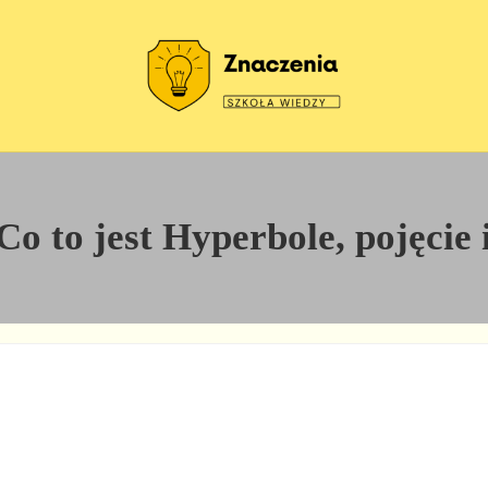
Szkoła wiedzy
Znaczenia
o to jest Hyperbole, pojęcie i