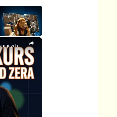
×
🎓 Jak Stworzyć Kurs Online od Zera — Pełny Tutorial dla Początkujących (Rejestracji do Publikacji)