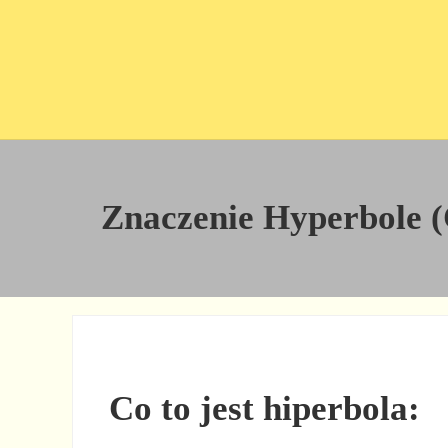
Przejdź do treści
Skip to site footer
Znaczenie Hyperbole (C
Co to jest hiperbola: