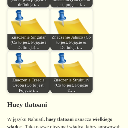
definicja)…
jest, pojęcie i…
Znaczenie Singular
Znaczenie Jalisco (Co
(Co to jest, Pojęcie i
to jest, Pojęcie &
Definicja)…
Definicja)…
Znaczenie Trzecia
Znaczenie Struktury
Osoba (Co to jest,
(Co to jest, Pojęcie
Pojęcie i…
&…
Huey tlatoani
W języku Nahuatl,
huey tlatoani
oznacza
wielkiego
władcę
. Taką nazwę otrzymał władca, który sprawował