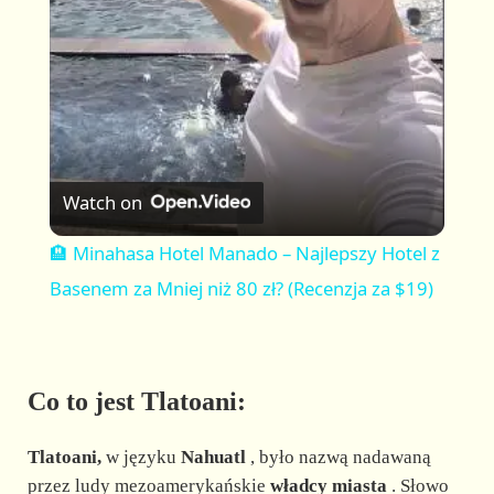
a
y
V
Watch on
i
🏨 Minahasa Hotel Manado – Najlepszy Hotel z
Basenem za Mniej niż 80 zł? (Recenzja za $19)
d
e
Co to jest Tlatoani:
o
Tlatoani,
w języku
Nahuatl
, było nazwą nadawaną
przez ludy mezoamerykańskie
władcy miasta
. Słowo