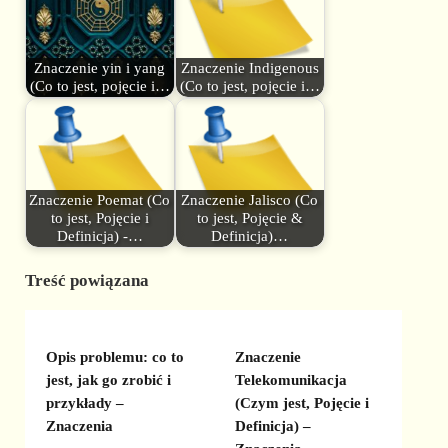
Znaczenie yin i yang
Znaczenie Indigenous
(Co to jest, pojęcie i…
(Co to jest, pojęcie i…
Znaczenie Poemat (Co
Znaczenie Jalisco (Co
to jest, Pojęcie i
to jest, Pojęcie &
Definicja) -…
Definicja)…
Treść powiązana
Opis problemu: co to
Znaczenie
jest, jak go zrobić i
Telekomunikacja
przykłady –
(Czym jest, Pojęcie i
Znaczenia
Definicja) –