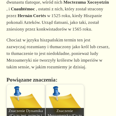
dwunastu tlatoque, wśród nich
Moctezuma Xocoyotzin
, i
Cuauhtémoc
, ostatni z nich, który został stracony
przez
Hernán Cortés
w 1525 roku, kiedy Hiszpanie
pokonali Azteków. Urząd tlatoani, jako taki, został
zniesiony przez konkwistadorów w 1565 roku.
Chociaż w języku hiszpańskim termin ten jest
zazwyczaj rozumiany i tłumaczony jako król lub cesarz,
to tłumaczenie to jest niedokładne, ponieważ ludy
Mezoameryki nie tworzyły królestw lub imperiów w
takim sensie, w jakim rozumiemy je dzisiaj.
Powiązane znaczenia:
Znaczenie Dynamika
Znaczenie
(Co to jest, pojęcie i
Mezoameryka (Co to