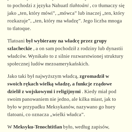
to pochodzi z języka Nahuatl
tlahtoāni
, co tłumaczy się
jako „ten, który mówi”, „mówca” lub inaczej „ten, który
rozkazuje”, „ten, który ma władzę”. Jego liczba mnoga
to tlatoque.
Tlatoani
był wybierany na władcę przez grupy
szlacheckie
, a on sam pochodził z rodziny lub dynastii
władców. Wynikało to z silnie rozwarstwionej struktury
społecznej ludów mezoamerykańskich.
Jako taki był najwyższym władcą,
zgromadził w
swoich rękach wielką władzę, a funkcje rządowe
dzielił z wojskowymi i religijnymi
. Kiedy miał pod
swoim panowaniem nie jedno, ale kilka miast, jak to
było w przypadku Meksykanów, nazywano go huey
tlatoani, co oznacza „wielki władca”.
W
Meksyku-Tenochtitlan
było, według zapisów,