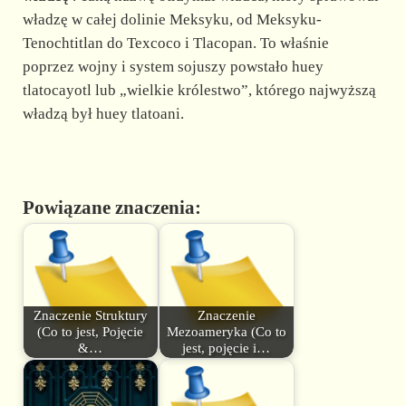
władzę w całej dolinie Meksyku, od Meksyku-
Tenochtitlan do Texcoco i Tlacopan. To właśnie
poprzez wojny i system sojuszy powstało huey
tlatocayotl lub „wielkie królestwo”, którego najwyższą
władzą był huey tlatoani.
Powiązane znaczenia:
Znaczenie Struktury
Znaczenie
(Co to jest, Pojęcie
Mezoameryka (Co to
&…
jest, pojęcie i…