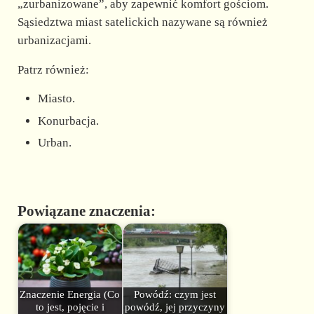
„zurbanizowane”, aby zapewnić komfort gościom.
Sąsiedztwa miast satelickich nazywane są również
urbanizacjami.
Patrz również:
Miasto.
Konurbacja.
Urban.
Powiązane znaczenia:
Znaczenie Energia (Co
Powódź: czym jest
to jest, pojęcie i
powódź, jej przyczyny