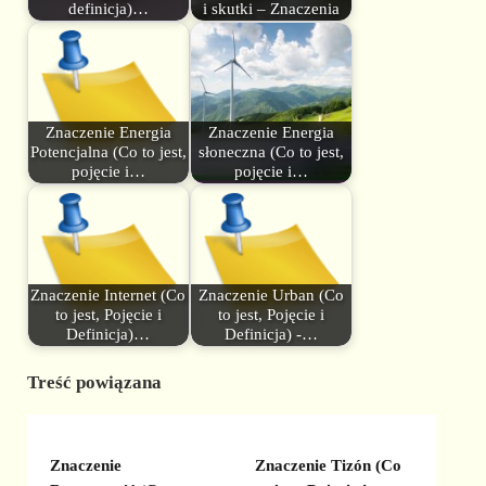
definicja)…
i skutki – Znaczenia
Znaczenie Energia
Znaczenie Energia
Potencjalna (Co to jest,
słoneczna (Co to jest,
pojęcie i…
pojęcie i…
Znaczenie Internet (Co
Znaczenie Urban (Co
to jest, Pojęcie i
to jest, Pojęcie i
Definicja)…
Definicja) -…
Treść powiązana
Znaczenie
Znaczenie Tizón (Co