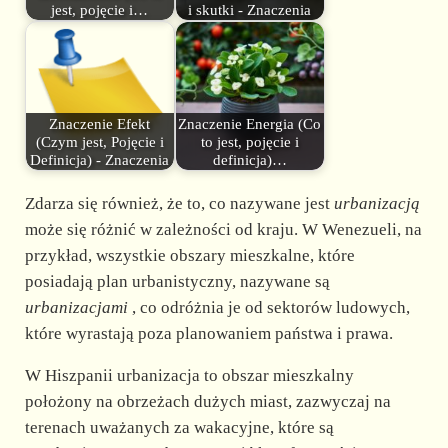
jest, pojęcie i…
i skutki - Znaczenia
Znaczenie Efekt
Znaczenie Energia (Co
(Czym jest, Pojęcie i
to jest, pojęcie i
Definicja) - Znaczenia
definicja)…
Zdarza się również, że to, co nazywane jest
urbanizacją
może się różnić w zależności od kraju. W Wenezueli, na
przykład, wszystkie obszary mieszkalne, które
posiadają plan urbanistyczny, nazywane są
urbanizacjami
, co odróżnia je od sektorów ludowych,
które wyrastają poza planowaniem państwa i prawa.
W Hiszpanii urbanizacja to obszar mieszkalny
położony na obrzeżach dużych miast, zazwyczaj na
terenach uważanych za wakacyjne, które są