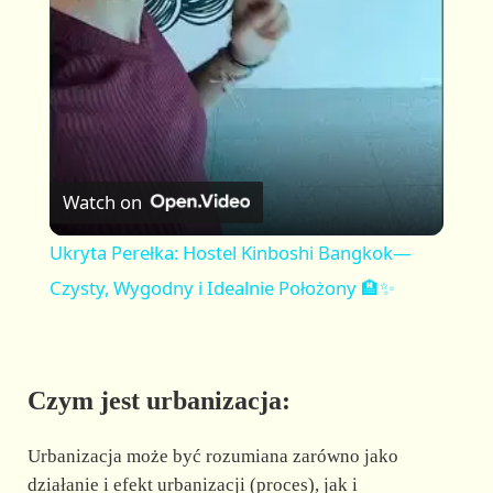
a
y
V
Watch on
i
Ukryta Perełka: Hostel Kinboshi Bangkok—
Czysty, Wygodny i Idealnie Położony 🏨✨
d
e
Czym jest urbanizacja:
o
Urbanizacja może być rozumiana zarówno jako
działanie i efekt urbanizacji (proces), jak i