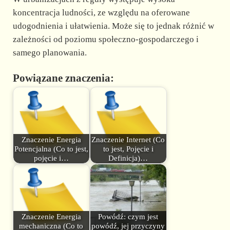
koncentracja ludności, ze względu na oferowane
udogodnienia i ułatwienia. Może się to jednak różnić w
zależności od poziomu społeczno-gospodarczego i
samego planowania.
Powiązane znaczenia:
Znaczenie Energia
Znaczenie Internet (Co
Potencjalna (Co to jest,
to jest, Pojęcie i
pojęcie i…
Definicja)…
Znaczenie Energia
Powódź: czym jest
mechaniczna (Co to
powódź, jej przyczyny