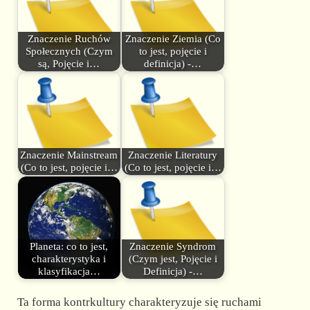
Znaczenie Ruchów
Znaczenie Ziemia (Co
Społecznych (Czym
to jest, pojęcie i
są, Pojęcie i…
definicja) -…
Znaczenie Mainstream
Znaczenie Literatury
(Co to jest, pojęcie i…
(Co to jest, pojęcie i…
Planeta: co to jest,
Znaczenie Syndrom
charakterystyka i
(Czym jest, Pojęcie i
klasyfikacja…
Definicja) -…
Ta forma kontrkultury charakteryzuje się ruchami