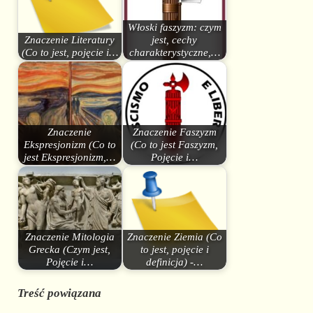
Włoski faszyzm: czym
Znaczenie Literatury
jest, cechy
(Co to jest, pojęcie i…
charakterystyczne,…
Znaczenie
Znaczenie Faszyzm
Ekspresjonizm (Co to
(Co to jest Faszyzm,
jest Ekspresjonizm,…
Pojęcie i…
Znaczenie Mitologia
Znaczenie Ziemia (Co
Grecka (Czym jest,
to jest, pojęcie i
Pojęcie i…
definicja) -…
Treść powiązana