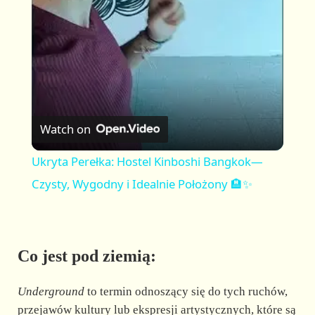
a
y
V
Watch on
i
Ukryta Perełka: Hostel Kinboshi Bangkok—
Czysty, Wygodny i Idealnie Położony 🏨✨
d
e
Co jest pod ziemią:
o
Underground
to termin odnoszący się do tych ruchów,
przejawów kultury lub ekspresji artystycznych, które są