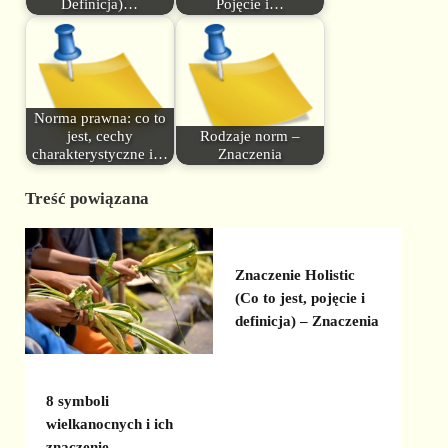
Definicja)…
Pojęcie i…
Norma prawna: co to
jest, cechy
Rodzaje norm –
charakterystyczne i…
Znaczenia
Treść powiązana
Znaczenie Holistic
(Co to jest, pojęcie i
definicja) – Znaczenia
8 symboli
wielkanocnych i ich
znaczenie –