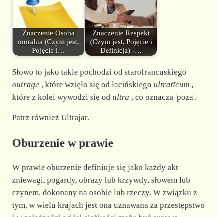
Znaczenie Osoba
Znaczenie Respekt
moralna (Czym jest,
(Czym jest, Pojęcie i
Pojęcie i…
Definicja) -…
Słowo to jako takie pochodzi od starofrancuskiego
outrage
, które wzięło się od łacińskiego
ultratĭcum
,
które z kolei wywodzi się od
ultra
, co oznacza 'poza'.
Patrz również Ultrajar.
Oburzenie w prawie
W prawie oburzenie definiuje się jako każdy akt
zniewagi, pogardy, obrazy lub krzywdy, słowem lub
czynem, dokonany na osobie lub rzeczy. W związku z
tym, w wielu krajach jest ona uznawana za przestępstwo