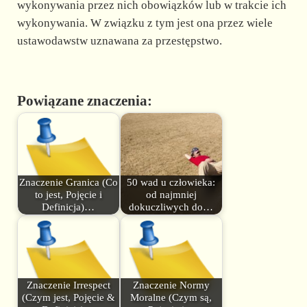
wykonywania przez nich obowiązków lub w trakcie ich
wykonywania. W związku z tym jest ona przez wiele
ustawodawstw uznawana za przestępstwo.
Powiązane znaczenia:
Znaczenie Granica (Co
50 wad u człowieka:
to jest, Pojęcie i
od najmniej
Definicja)…
dokuczliwych do…
Znaczenie Irrespect
Znaczenie Normy
(Czym jest, Pojęcie &
Moralne (Czym są,