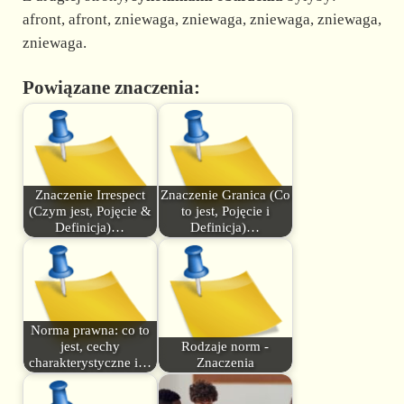
afront, afront, zniewaga, zniewaga, zniewaga, zniewaga,
zniewaga.
Powiązane znaczenia:
Znaczenie Irrespect
Znaczenie Granica (Co
(Czym jest, Pojęcie &
to jest, Pojęcie i
Definicja)…
Definicja)…
Norma prawna: co to
jest, cechy
Rodzaje norm -
charakterystyczne i…
Znaczenia