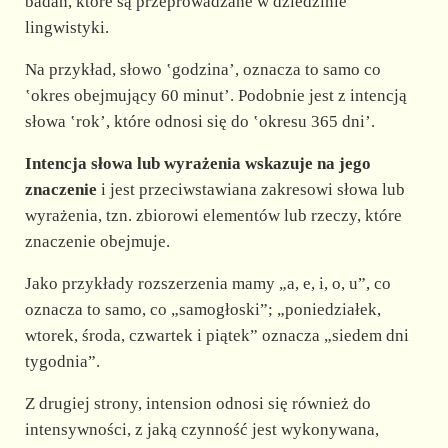
d
badań, które są przeprowadzane w dziedzinie
lingwistyki.
e
Na przykład, słowo ʽgodzinaʼ, oznacza to samo co
ʽokres obejmujący 60 minutʼ. Podobnie jest z intencją
o
słowa ʽrokʼ, które odnosi się do ʽokresu 365 dniʼ.
Intencja słowa lub wyrażenia wskazuje na jego
znaczenie
i jest przeciwstawiana zakresowi słowa lub
wyrażenia, tzn. zbiorowi elementów lub rzeczy, które
znaczenie obejmuje.
Jako przykłady rozszerzenia mamy „a, e, i, o, u”, co
oznacza to samo, co „samogłoski”; „poniedziałek,
wtorek, środa, czwartek i piątek” oznacza „siedem dni
tygodnia”.
Z drugiej strony, intension odnosi się również do
intensywności, z jaką czynność jest wykonywana,