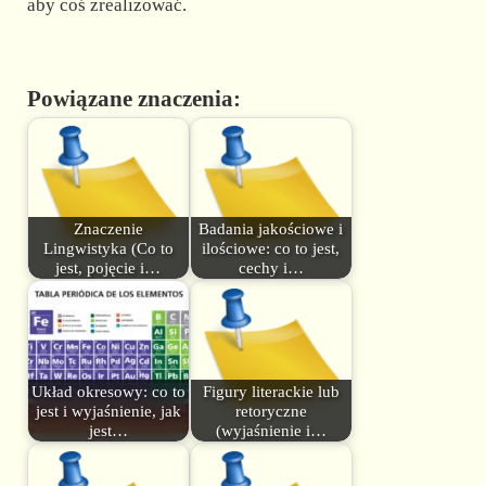
aby coś zrealizować.
Powiązane znaczenia:
Znaczenie
Badania jakościowe i
Lingwistyka (Co to
ilościowe: co to jest,
jest, pojęcie i…
cechy i…
Układ okresowy: co to
Figury literackie lub
jest i wyjaśnienie, jak
retoryczne
jest…
(wyjaśnienie i…