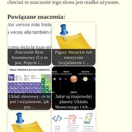
chociaż to znaczenie tego słowa jest rzadko używane.
Powiązane znaczenia:
Znaczenie Rym
Figury literackie lub
Asonansowy (Co to
retoryczne
jest, Pojęcie i…
(wyjaśnienie i…
Układ okresowy: co to
Jakie są (naprawdę)
jest i wyjaśnienie, jak
planety Układu
jest…
Słonecznego i ich…