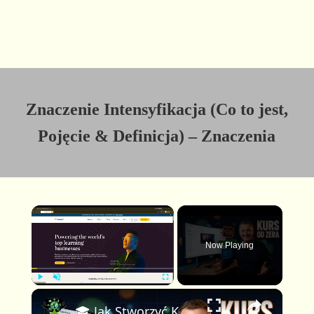
Znaczenie Intensyfikacja (Co to jest,
Pojęcie & Definicja) – Znaczenia
×
Now Playing
×
P
U
F
🎓 Jak Stworzyć Kurs Online od Zera — Pełny Tutorial dla Początkujących (Rejestracji do Publikacji)
l
n
u