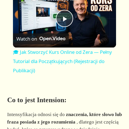
a
m
l
y
u
l
t
s
P
e
c
r
Watch on
e
l
e
🎓 Jak Stworzyć Kurs Online od Zera — Pełny
n
a
Tutorial dla Początkujących (Rejestracji do
Publikacji)
y
V
Co to jest Intension:
i
Intensyfikacja odnosi się do
znaczenia, które słowo lub
fraza posiada z jego rozumienia
, dlatego jest częścią