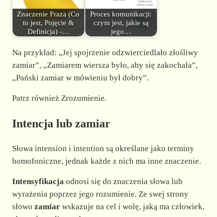
Znaczenie Fraza (Co
Proces komunikacji:
to jest, Pojęcie &
czym jest, jakie są
Definicja) -…
jego…
Na przykład: „Jej spojrzenie odzwierciedlało złośliwy
zamiar”, „Zamiarem wiersza było, aby się zakochała”,
„Pański zamiar w mówieniu był dobry”.
Patrz również Zrozumienie.
Intencja lub zamiar
Słowa intension i intention są określane jako terminy
homofoniczne, jednak każde z nich ma inne znaczenie.
Intensyfikacja
odnosi się do znaczenia słowa lub
wyrażenia poprzez jego rozumienie. Ze swej strony
słowo
zamiar
wskazuje na cel i wolę, jaką ma człowiek,