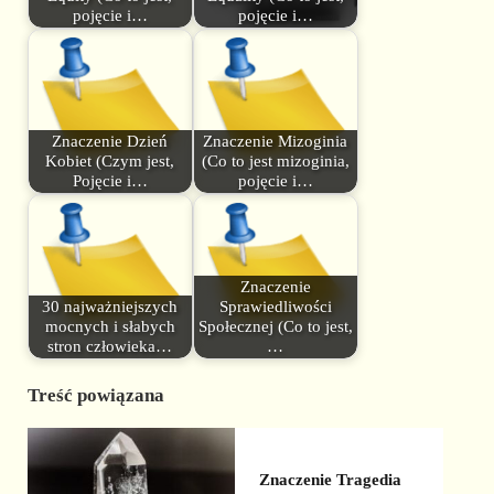
pojęcie i…
pojęcie i…
Znaczenie Dzień
Znaczenie Mizoginia
Kobiet (Czym jest,
(Co to jest mizoginia,
Pojęcie i…
pojęcie i…
Znaczenie
30 najważniejszych
Sprawiedliwości
mocnych i słabych
Społecznej (Co to jest,
stron człowieka…
…
Treść powiązana
Znaczenie Tragedia