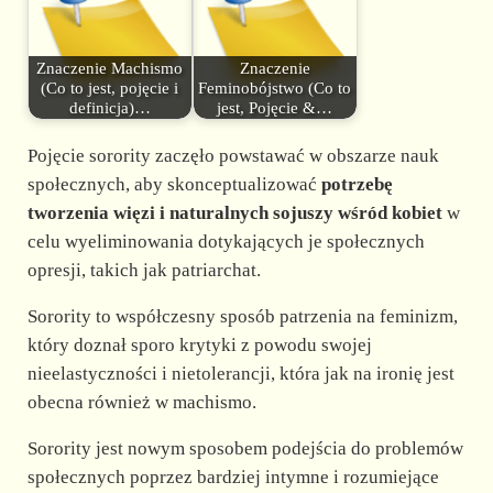
Znaczenie Machismo
Znaczenie
(Co to jest, pojęcie i
Feminobójstwo (Co to
definicja)…
jest, Pojęcie &…
Pojęcie sorority zaczęło powstawać w obszarze nauk
społecznych, aby skonceptualizować
potrzebę
tworzenia więzi i naturalnych sojuszy wśród kobiet
w
celu wyeliminowania dotykających je społecznych
opresji, takich jak patriarchat.
Sorority to współczesny sposób patrzenia na feminizm,
który doznał sporo krytyki z powodu swojej
nieelastyczności i nietolerancji, która jak na ironię jest
obecna również w machismo.
Sorority jest nowym sposobem podejścia do problemów
społecznych poprzez bardziej intymne i rozumiejące