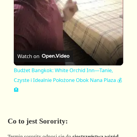
a
y
V
Watch on
i
Budżet Bangkok: White Orchid Inn—Tanie,
Czyste i Idealnie Położone Obok Nana Plaza 💰
d
🏨
e
Co to jest Sorority:
o
Termin sorority odnosi się do
siostrzeństwa wśród