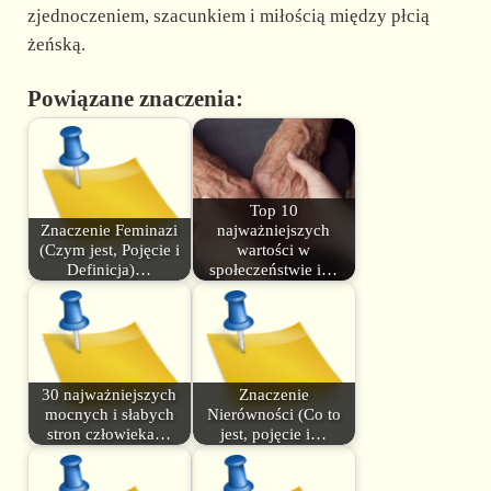
zjednoczeniem, szacunkiem i miłością między płcią
żeńską.
Powiązane znaczenia:
Top 10
Znaczenie Feminazi
najważniejszych
(Czym jest, Pojęcie i
wartości w
Definicja)…
społeczeństwie i…
30 najważniejszych
Znaczenie
mocnych i słabych
Nierówności (Co to
stron człowieka…
jest, pojęcie i…