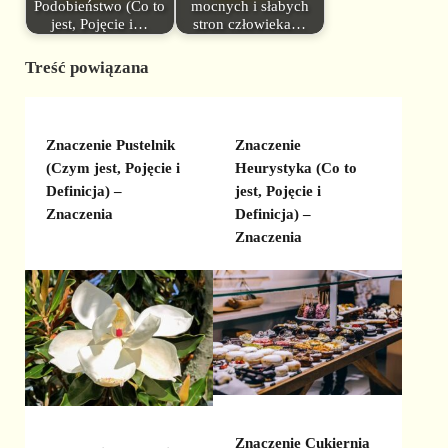
Podobieństwo (Co to
mocnych i słabych
jest, Pojęcie i…
stron człowieka…
Treść powiązana
Znaczenie Pustelnik
Znaczenie
(Czym jest, Pojęcie i
Heurystyka (Co to
Definicja) –
jest, Pojęcie i
Znaczenia
Definicja) –
Znaczenia
Znaczenie Cukiernia