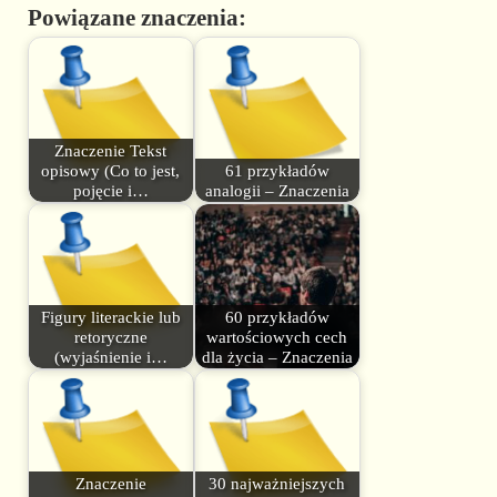
Powiązane znaczenia:
Znaczenie Tekst
opisowy (Co to jest,
61 przykładów
pojęcie i…
analogii – Znaczenia
Figury literackie lub
60 przykładów
retoryczne
wartościowych cech
(wyjaśnienie i…
dla życia – Znaczenia
Znaczenie
30 najważniejszych