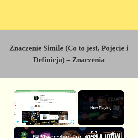
Znaczenie Simile (Co to jest, Pojęcie i
Definicja) – Znaczenia
×
Now Playing
×
P
U
F
🖼️ Stworzyłem Profesjonalną Karuzelę Instagram 10 Slajdów z AI — Pełny Workflow z Claude & FlexClip
l
n
u