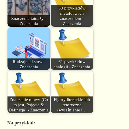
50 przykładów
metafor z ich
Znaczenie tatuaży -
znaczeniem -
Znaczenia
Znaczenia
Rodzaje tekstów -
61 przykładów
Znaczenia
analogii - Znaczenia
Znaczenie mowy (Co
Figury literackie lub
to jest, Pojęcie &
retoryczne
Definicja) - Znaczenia
(wyjaśnienie i…
Na przykład: