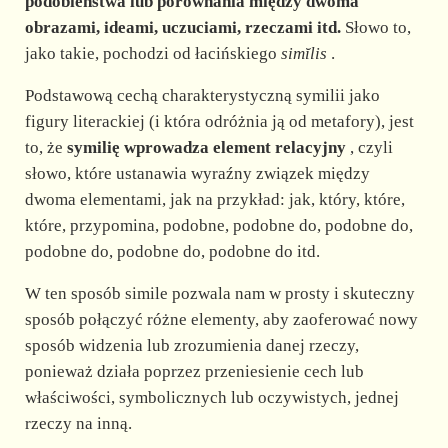
d
podobieństwa lub porównania między dwoma
obrazami, ideami, uczuciami, rzeczami itd.
Słowo to,
jako takie, pochodzi od łacińskiego
simĭlis
.
e
Podstawową cechą charakterystyczną symilii jako
o
figury literackiej (i która odróżnia ją od metafory), jest
to, że
symilię wprowadza element relacyjny
, czyli
słowo, które ustanawia wyraźny związek między
dwoma elementami, jak na przykład: jak, który, które,
które, przypomina, podobne, podobne do, podobne do,
podobne do, podobne do, podobne do itd.
W ten sposób simile pozwala nam w prosty i skuteczny
sposób połączyć różne elementy, aby zaoferować nowy
sposób widzenia lub zrozumienia danej rzeczy,
ponieważ działa poprzez przeniesienie cech lub
właściwości, symbolicznych lub oczywistych, jednej
rzeczy na inną.