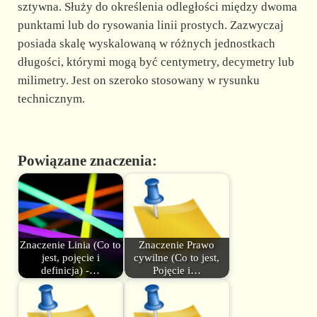
sztywna. Służy do określenia odległości między dwoma
punktami lub do rysowania linii prostych. Zazwyczaj
posiada skalę wyskalowaną w różnych jednostkach
długości, którymi mogą być centymetry, decymetry lub
milimetry. Jest on szeroko stosowany w rysunku
technicznym.
Powiązane znaczenia:
Znaczenie Linia (Co to
Znaczenie Prawo
jest, pojęcie i
cywilne (Co to jest,
definicja) -…
Pojęcie i…