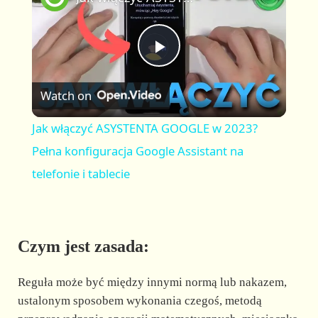
a
m
l
y
u
l
t
s
P
e
c
r
Watch on
e
l
e
Jak włączyć ASYSTENTA GOOGLE w 2023?
n
a
Pełna konfiguracja Google Assistant na
telefonie i tablecie
y
V
Czym jest zasada:
i
Reguła może być między innymi normą lub nakazem,
ustalonym sposobem wykonania czegoś, metodą