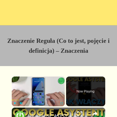
Znaczenie Reguła (Co to jest, pojęcie i
definicja) – Znaczenia
×
Now Playing
×
P
U
F
Jak włączyć ASYSTENTA GOOGLE w 2023? Pełna konfiguracja Google Assistant na telefonie i tablecie
l
n
u