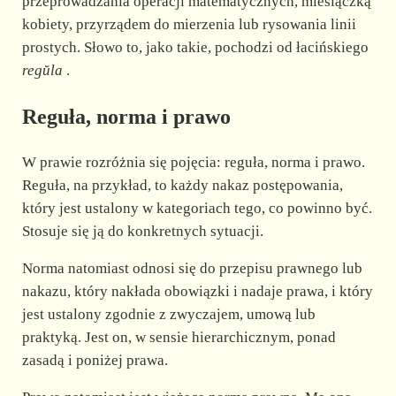
d
przeprowadzania operacji matematycznych, miesiączką
kobiety, przyrządem do mierzenia lub rysowania linii
prostych. Słowo to, jako takie, pochodzi od łacińskiego
e
regŭla
.
o
Reguła, norma i prawo
W prawie rozróżnia się pojęcia: reguła, norma i prawo.
Reguła, na przykład, to każdy nakaz postępowania,
który jest ustalony w kategoriach tego, co powinno być.
Stosuje się ją do konkretnych sytuacji.
Norma natomiast odnosi się do przepisu prawnego lub
nakazu, który nakłada obowiązki i nadaje prawa, i który
jest ustalony zgodnie z zwyczajem, umową lub
praktyką. Jest on, w sensie hierarchicznym, ponad
zasadą i poniżej prawa.