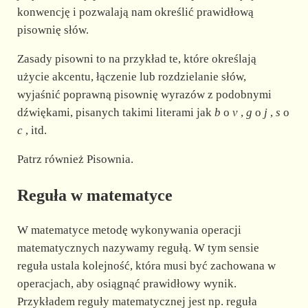
konwencję i pozwalają nam określić prawidłową
pisownię słów.
Zasady pisowni to na przykład te, które określają
użycie akcentu, łączenie lub rozdzielanie słów,
wyjaśnić poprawną pisownię wyrazów z podobnymi
dźwiękami, pisanych takimi literami jak
b
o
v
,
g
o
j
,
s
o
c
, itd.
Patrz również Pisownia.
Reguła w matematyce
W matematyce metodę wykonywania operacji
matematycznych nazywamy regułą. W tym sensie
reguła ustala kolejność, która musi być zachowana w
operacjach, aby osiągnąć prawidłowy wynik.
Przykładem reguły matematycznej jest np. reguła