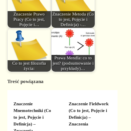
Znaczenie Prawo
Znaczenie Metoda (Co
Pracy (Co to jest,
to jest, Pojęcie i
Pojęcie i…
Definicja) -…
Prawa Mendla: co to
Co to jest filozofia
jest? (podsumowanie i
życia:
przykłady)…
Treść powiązana
Znaczenie
Znaczenie Fieldwork
Mnemotechniki (Co
(Co to jest, Pojęcie i
to jest, Pojęcie i
Definicja) –
Definicja) –
Znaczenia
Znaczenia