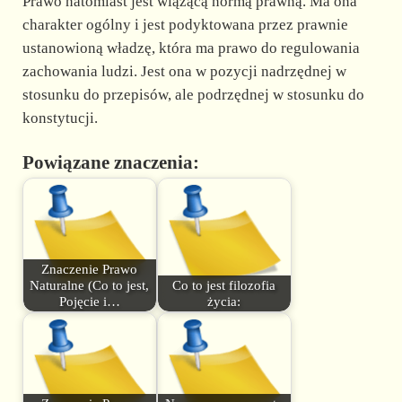
Prawo natomiast jest wiążącą normą prawną. Ma ona
charakter ogólny i jest podyktowana przez prawnie
ustanowioną władzę, która ma prawo do regulowania
zachowania ludzi. Jest ona w pozycji nadrzędnej w
stosunku do przepisów, ale podrzędnej w stosunku do
konstytucji.
Powiązane znaczenia:
Znaczenie Prawo
Naturalne (Co to jest,
Co to jest filozofia
Pojęcie i…
życia: