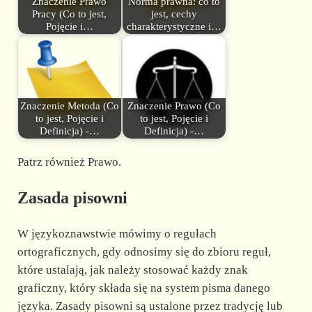
Znaczenie Prawo
Norma prawna: co to
Pracy (Co to jest,
jest, cechy
Pojęcie i…
charakterystyczne i…
Znaczenie Metoda (Co
Znaczenie Prawo (Co
to jest, Pojęcie i
to jest, Pojęcie i
Definicja) -…
Definicja) -…
Patrz również Prawo.
Zasada pisowni
W językoznawstwie mówimy o regułach
ortograficznych, gdy odnosimy się do zbioru reguł,
które ustalają, jak należy stosować każdy znak
graficzny, który składa się na system pisma danego
języka. Zasady pisowni są ustalone przez tradycję lub