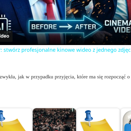
l
a
y
: stwórz profesjonalne kinowe wideo z jednego zdjęc
V
i
zwykła, jak w przypadku przyjęcia, które ma się rozpocząć o 
d
e
o