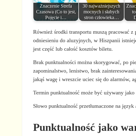
Znaczenie Strefa
30 najważniejszych
Znac
Czasowa (Co to jest,
mocnych i słabych
to
Pojęcie i…
stron człowieka…
D
Również środki transportu muszą pracować z
odniesieniu do aluzyjnych, w Hiszpanii istnie
jest część lub całość kosztów biletu.
Brak punktualności można skorygować, po pier
zapominalstwo, lenistwo, brak zainteresowani
jakąś wagę i wreszcie uciec się do alarmów, 
Termin punktualność może być używany jako sy
Słowo punktualność przetłumaczone na język a
Punktualność jako wa