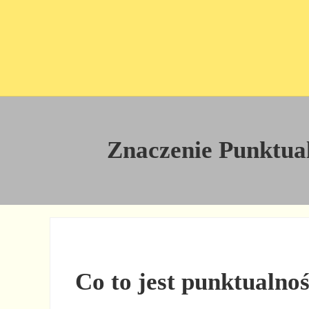
Przejdź do treści
Skip to site footer
Znaczenie Punktual
Co to jest punktualnoś