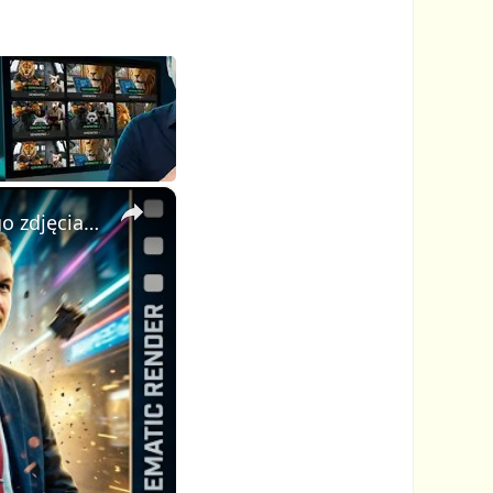
×
AI Video Generator: stwórz profesjonalne kinowe wideo z jednego zdjęcia i jednego promptu