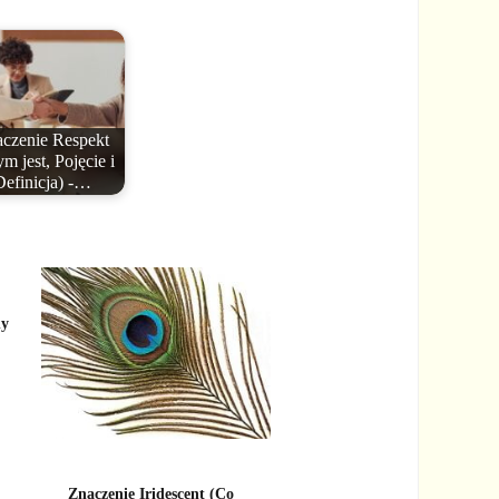
czenie Respekt
m jest, Pojęcie i
Definicja) -…
ny
Znaczenie Iridescent (Co