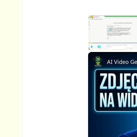
P
U
l
n
a
m
y
u
t
e