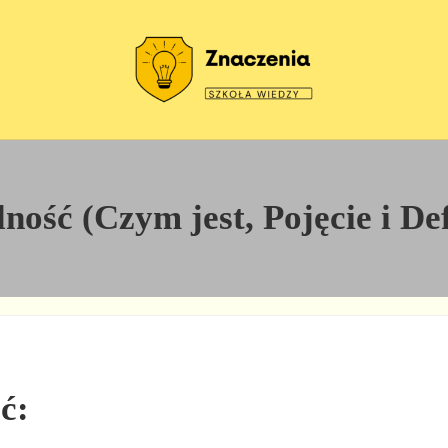
Szkoła wiedzy
Znaczenia
ność (Czym jest, Pojęcie i Def
ć: