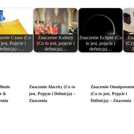
zenie Czasu (Co
Znaczenie Kultury
Znaczenie Eclipse (Co
Zna
 jest, Pojęcie i
(Co to jest, pojęcie i
to jest, pojęcie i
(Czy
efinicja) -…
definicja)…
definicja)…
dlenie
Znaczenie Alacrity (Co to
Znaczenie Omnipotent
ie &
jest, Pojęcie i Definicja) –
(Co to jest, Pojęcie i
zenia
Znaczenia
Definicja) – Znaczenia