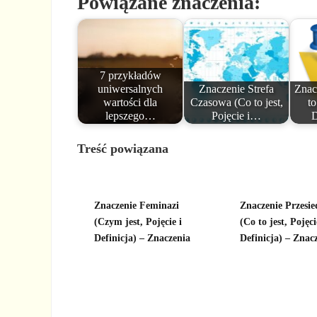
Powiązane znaczenia:
7 przykładów
uniwersalnych
Znaczenie Strefa
Znac
wartości dla
Czasowa (Co to jest,
to
lepszego…
Pojęcie i…
D
Treść powiązana
Znaczenie Feminazi
Znaczenie Przesie
(Czym jest, Pojęcie i
(Co to jest, Pojęc
Definicja) – Znaczenia
Definicja) – Znac