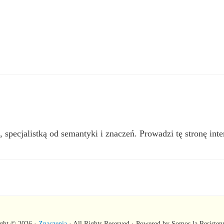
, specjalistką od semantyki i znaczeń. Prowadzi tę stronę inte
ght © 2026 ·
Znaczenia
· All Rights Reserved · Powered by Somos la Resisten