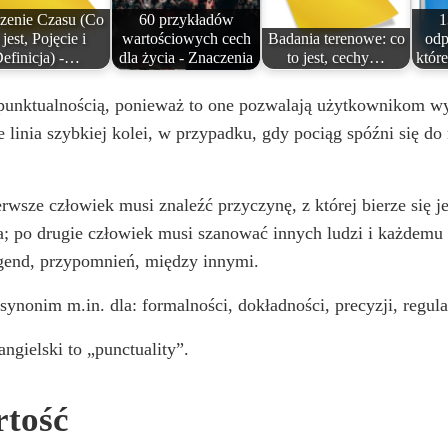
zenie Czasu (Co
60 przykładów
1
 jest, Pojęcie i
wartościowych cech
Badania terenowe: co
odp
efinicja) -…
dla życia - Znaczenia
to jest, cechy…
któr
 punktualnością, ponieważ to one pozwalają użytkownikom w
je linia szybkiej kolei, w przypadku, gdy pociąg spóźni się 
wsze człowiek musi znaleźć przyczynę, z której bierze się j
a; po drugie człowiek musi szanować innych ludzi i każdemu
agend, przypomnień, między innymi.
nonim m.in. dla: formalności, dokładności, precyzji, regula
ngielski to „punctuality”.
rtość