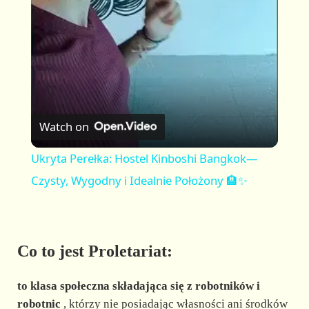
a
y
V
Watch on
i
Ukryta Perełka: Hostel Kinboshi Bangkok—
Czysty, Wygodny i Idealnie Położony 🏨✨
d
e
Co to jest Proletariat:
o
to klasa społeczna składająca się z robotników i
robotnic
, którzy nie posiadając własności ani środków