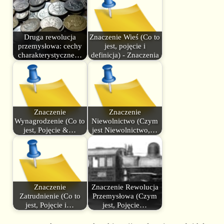
Druga rewolucja
Znaczenie Wieś (Co to
przemysłowa: cechy
jest, pojęcie i
charakterystyczne…
definicja) - Znaczenia
Znaczenie
Znaczenie
Wynagrodzenie (Co to
Niewolnictwo (Czym
jest, Pojęcie &…
jest Niewolnictwo,…
Znaczenie
Znaczenie Rewolucja
Zatrudnienie (Co to
Przemysłowa (Czym
jest, Pojęcie i…
jest, Pojęcie…