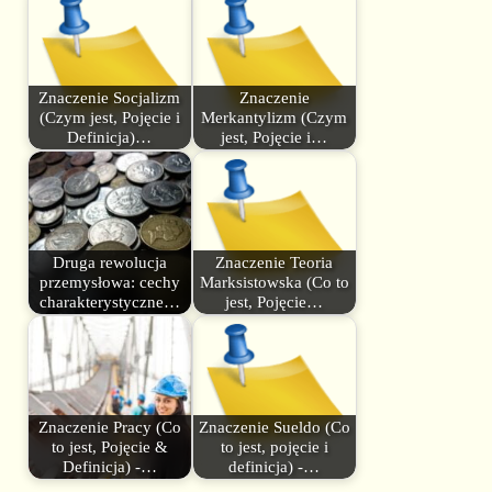
Znaczenie Socjalizm
Znaczenie
(Czym jest, Pojęcie i
Merkantylizm (Czym
Definicja)…
jest, Pojęcie i…
Druga rewolucja
Znaczenie Teoria
przemysłowa: cechy
Marksistowska (Co to
charakterystyczne…
jest, Pojęcie…
Znaczenie Pracy (Co
Znaczenie Sueldo (Co
to jest, Pojęcie &
to jest, pojęcie i
Definicja) -…
definicja) -…