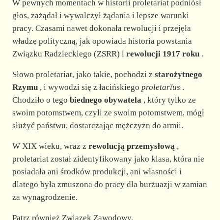
W pewnych momentach w historii proletariat podniósł
głos, zażądał i wywalczył żądania i lepsze warunki
pracy. Czasami nawet dokonała rewolucji i przejęła
władzę polityczną, jak opowiada historia powstania
Związku Radzieckiego (ZSRR) i
rewolucji 1917 roku
.
Słowo proletariat, jako takie, pochodzi z
starożytnego
Rzymu
, i wywodzi się z łacińskiego
proletarĭus
.
Chodziło o tego
biednego obywatela
, który tylko ze
swoim potomstwem, czyli ze swoim potomstwem, mógł
służyć państwu, dostarczając mężczyzn do armii.
W XIX wieku, wraz z
rewolucją przemysłową
,
proletariat został zidentyfikowany jako klasa, która nie
posiadała ani środków produkcji, ani własności i
dlatego była zmuszona do pracy dla burżuazji w zamian
za wynagrodzenie.
Patrz również Związek Zawodowy.