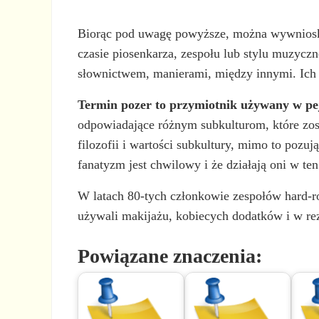
Biorąc pod uwagę powyższe, można wywnios
czasie piosenkarza, zespołu lub stylu muzyc
słownictwem, manierami, między innymi. Ich p
Termin pozer to przymiotnik używany w p
odpowiadające różnym subkulturom, które zost
filozofii i wartości subkultury, mimo to pozu
fanatyzm jest chwilowy i że działają oni w te
W latach 80-tych członkowie zespołów hard-ro
używali makijażu, kobiecych dodatków i w rezu
Powiązane znaczenia: