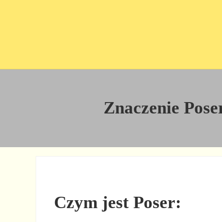
Przejdź do treści
Skip to site footer
Znaczenie Poser
Czym jest Poser: