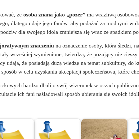
V
kować, że
osoba znana jako „pozer”
ma wrażliwą osobowoś
znego, dlatego udaje jego fanów, aby podążać za modnymi w
i
odziw dla swojego idola zmniejsza się wraz ze spadkiem pop
ejoratywnym znaczeniu
na oznaczenie osoby, która śledzi, n
d
ały wcześniej wymienione, twierdzą, że pozujący nie cieszy 
jący udają, że posiadają dużą wiedzę na temat subkultury, do 
e
n sposób w celu uzyskania akceptacji społeczeństwa, które chc
o
ckowych bardzo dbali o swój wizerunek w oczach publiczności,
ltacie ich fani naśladowali sposób ubierania się swoich idoli