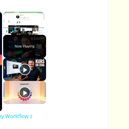
×
×
P
U
F
l
n
u
Now Playing
a
m
l
y
u
l
t
s
e
c
r
e
e
n
ny Workflow z