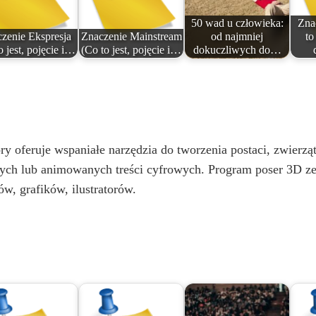
50 wad u człowieka:
Zna
zenie Ekspresja
Znaczenie Mainstream
od najmniej
to
o jest, pojęcie i…
(Co to jest, pojęcie i…
dokuczliwych do…
oferuje wspaniałe narzędzia do tworzenia postaci, zwierząt,
nych lub animowanych treści cyfrowych. Program poser 3D ze
w, grafików, ilustratorów.