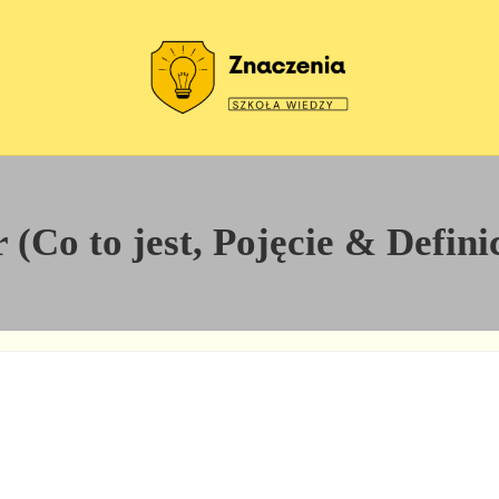
Szkoła wiedzy
Znaczenia
 (Co to jest, Pojęcie & Defini