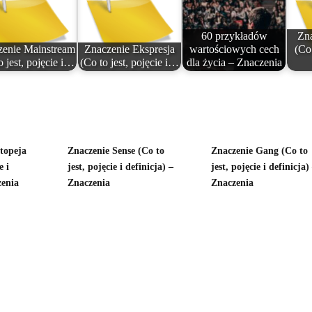
60 przykładów
Zna
zenie Mainstream
Znaczenie Ekspresja
wartościowych cech
(Co 
o jest, pojęcie i…
(Co to jest, pojęcie i…
dla życia – Znaczenia
topeja
Znaczenie Sense (Co to
Znaczenie Gang (Co to
e i
jest, pojęcie i definicja) –
jest, pojęcie i definicja)
zenia
Znaczenia
Znaczenia